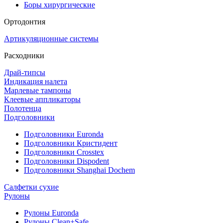
Боры хирургические
Ортодонтия
Артикуляционные системы
Расходники
Драй-типсы
Индикация налета
Марлевые тампоны
Клеевые аппликаторы
Полотенца
Подголовники
Подголовники Euronda
Подголовники Кристидент
Подголовники Crosstex
Подголовники Dispodent
Подголовники Shanghai Dochem
Салфетки сухие
Рулоны
Рулоны Euronda
Рулоны Clean+Safe