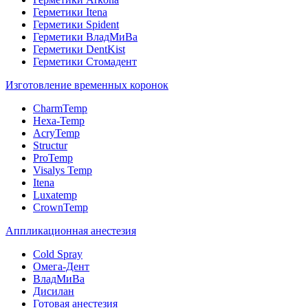
Герметики Itena
Герметики Spident
Герметики ВладМиВа
Герметики DentKist
Герметики Стомадент
Изготовление временных коронок
CharmTemp
Hexa-Temp
AcryTemp
Structur
ProTemp
Visalys Temp
Itena
Luxatemp
CrownTemp
Аппликационная анестезия
Cold Spray
Омега-Дент
ВладМиВа
Дисилан
Готовая анестезия