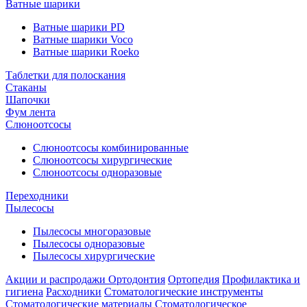
Ватные шарики
Ватные шарики PD
Ватные шарики Voco
Ватные шарики Roeko
Таблетки для полоскания
Стаканы
Шапочки
Фум лента
Слюноотсосы
Слюноотсосы комбинированные
Слюноотсосы хирургические
Слюноотсосы одноразовые
Переходники
Пылесосы
Пылесосы многоразовые
Пылесосы одноразовые
Пылесосы хирургические
Акции и распродажи
Ортодонтия
Ортопедия
Профилактика и
гигиена
Расходники
Стоматологические инструменты
Стоматологические материалы
Стоматологическое