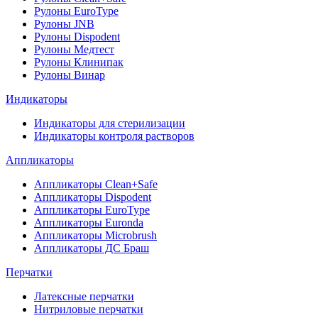
Рулоны EuroType
Рулоны JNB
Рулоны Dispodent
Рулоны Медтест
Рулоны Клинипак
Рулоны Винар
Индикаторы
Индикаторы для стерилизации
Индикаторы контроля растворов
Аппликаторы
Аппликаторы Clean+Safe
Аппликаторы Dispodent
Аппликаторы EuroType
Аппликаторы Euronda
Аппликаторы Microbrush
Аппликаторы ДС Браш
Перчатки
Латексные перчатки
Нитриловые перчатки