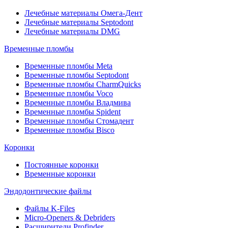
Лечебные материалы Омега-Дент
Лечебные материалы Septodont
Лечебные материалы DMG
Временные пломбы
Временные пломбы Meta
Временные пломбы Septodont
Временные пломбы CharmQuicks
Временные пломбы Voco
Временные пломбы Владмива
Временные пломбы Spident
Временные пломбы Стомадент
Временные пломбы Bisco
Коронки
Постоянные коронки
Временные коронки
Эндодонтические файлы
Файлы K-Files
Micro-Openers & Debriders
Расширители Profinder