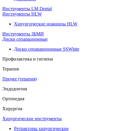
Инструменты LM Dental
Инструменты HLW
Хирургические ножницы HLW
Инструменты ЗБМИ
Диски сепарационные
Диски сепарарционные SSWhite
Профилактика и гигиена
Терапия
Прочее (терапия)
Эндодонтия
Ортопедия
Хирургия
Хирургические инструменты
Ретракторы хирургические