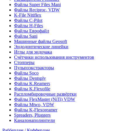
Файлы Super Files Mani
Файлы Reciproc, VDW
K-File Nitiflex
Файлы C-Pilot
Файлы H-Files
Файлы Еврофайл
Файлы Sani
Машинные файлы Geosoft
Эндодонтические линейки
Иглы для эндочака
Счётчики использования инструментов
Стопперы
Пульпоэкстракторы
Файлы Soco
Файлы Dentsply
Файлы K.Reamers
Файлы K.Flexofile
Распломбировочные развёртки
Файлы FlexMaster (NiTi) VDW
Файлы Mtwo, VDW
Файлы K-Flexoreamer
Spreaders, Pluggers
Каналонаполнители
Раббердам / Коффердам