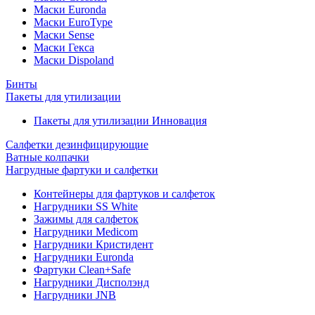
Маски Euronda
Маски EuroType
Маски Sense
Маски Гекса
Маски Dispoland
Бинты
Пакеты для утилизации
Пакеты для утилизации Инновация
Салфетки дезинфицирующие
Ватные колпачки
Нагрудные фартуки и салфетки
Контейнеры для фартуков и салфеток
Нагрудники SS White
Зажимы для салфеток
Нагрудники Medicom
Нагрудники Кристидент
Нагрудники Euronda
Фартуки Clean+Safe
Нагрудники Дисполэнд
Нагрудники JNB