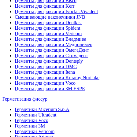
Цементы для фиксации Bisco
Цементы для фиксации Kerr
Цементы для фиксации Ivoclar-Vivadent
Смешивающие наконечники JNB
Цементы для фиксации Dentkist
Цементы для фиксации Spident
Цементы для фиксации Vericom
Цементы для фиксации Владмива
Цементы для фиксации Медполимер
Цементы для фиксации ОмегаДент
Цементы для фиксации Стомадент
Цементы для фиксации Dentsply
Цементы для фиксации DMG
Цементы для фиксации Itena
Цементы для фиксации Kuraray Noritake
Цементы для фиксации Voco
Цементы для фиксации 3M ESPE
Герметизация фиссур
Герметики Micerium S.p.A
Герметики Ultradent
Герметики Voco
Герметики 3M
Герметики Vericom
Герметики Arkona