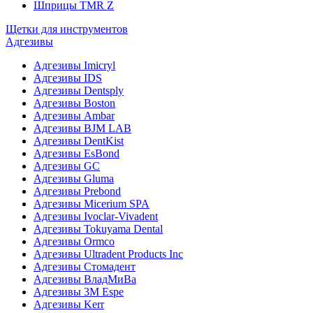
Шприцы TMR Z
Щетки для инструментов
Адгезивы
Адгезивы Imicryl
Адгезивы IDS
Адгезивы Dentsply
Адгезивы Boston
Адгезивы Ambar
Адгезивы BJM LAB
Адгезивы DentKist
Адгезивы EsBond
Адгезивы GC
Адгезивы Gluma
Адгезивы Prebond
Адгезивы Micerium SPA
Адгезивы Ivoclar-Vivadent
Адгезивы Tokuyama Dental
Адгезивы Ormco
Адгезивы Ultradent Products Inc
Адгезивы Стомадент
Адгезивы ВладМиВа
Адгезивы 3M Espe
Адгезивы Kerr