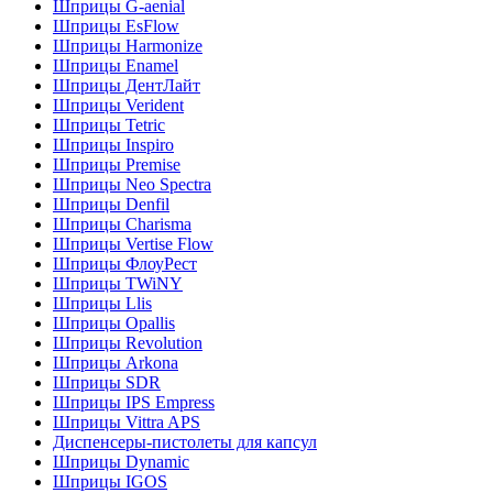
Шприцы G-aenial
Шприцы EsFlow
Шприцы Harmonize
Шприцы Enamel
Шприцы ДентЛайт
Шприцы Verident
Шприцы Tetric
Шприцы Inspiro
Шприцы Premise
Шприцы Neo Spectra
Шприцы Denfil
Шприцы Charisma
Шприцы Vertise Flow
Шприцы ФлоуРест
Шприцы TWiNY
Шприцы Llis
Шприцы Opallis
Шприцы Revolution
Шприцы Arkona
Шприцы SDR
Шприцы IPS Empress
Шприцы Vittra APS
Диспенсеры-пистолеты для капсул
Шприцы Dynamic
Шприцы IGOS