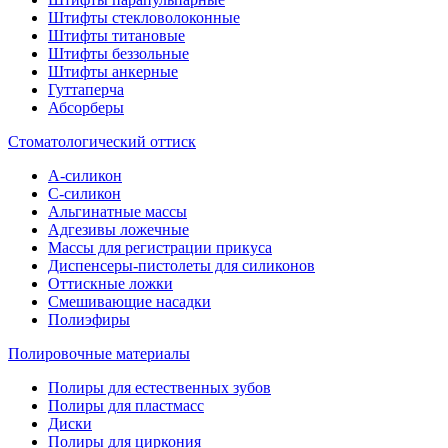
Штифты стекловолоконные
Штифты титановые
Штифты беззольные
Штифты анкерные
Гуттаперча
Абсорберы
Стоматологический оттиск
А-силикон
C-силикон
Альгинатные массы
Адгезивы ложечные
Массы для регистрации прикуса
Диспенсеры-пистолеты для силиконов
Оттискные ложки
Смешивающие насадки
Полиэфиры
Полировочные материалы
Полиры для естественных зубов
Полиры для пластмасс
Диски
Полиры для циркония