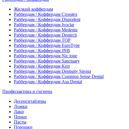
Жидкий коффердам
Раббердам / Коффердам Crosstex
Раббердам / Коффердам Dispodent
Раббердам / Коффердам Ivoclar
Раббердам / Коффердам Medenta
Раббердам / Коффердам Dentech
Раббердам / Коффердам ТОР
Раббердам / Коффердам EuroType
Раббердам / Коффердам JNB
Раббердам / Коффердам Nic tone
Раббердам / Коффердам Sanctuary
Раббердам / Коффердам Kerr
Раббердам / Коффердам Dentsply Sirona
Раббердам / Коффердам Common Sense Dental
Раббердам / Коффердам Asa Dental
Профилактика и гигиена
Десенситайзеры
Ложки
Лаки
Пенки
Пасты
Порошки