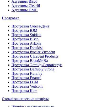
Адгезивы Bisco
Адгезивы Clearfil
Адгезивы DMG
Протравка
Протравка Омега-Дент
Протравка BJM
Протравка Spident
Протравка Bisco
Протравка Arkona
Протравка Dentkist
Протравка Ivoclar Vivadent
Протравка Ultradent Products
Протравка ВладМиВа
Протравка Эстэйд-Сервисгруп
Протравка Dentsply Sirona
Протравка Kuraray
Протравка Enamel
Протравка FGM
Протравка Vericom
Протравка Kerr
Стоматологические штифты
Штифты парапульпарные