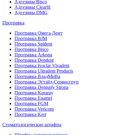
Адгезивы Bisco
Адгезивы Clearfil
Адгезивы DMG
Протравка
Протравка Омега-Дент
Протравка BJM
Протравка Spident
Протравка Bisco
Протравка Arkona
Протравка Dentkist
Протравка Ivoclar Vivadent
Протравка Ultradent Products
Протравка ВладМиВа
Протравка Эстэйд-Сервисгруп
Протравка Dentsply Sirona
Протравка Kuraray
Протравка Enamel
Протравка FGM
Протравка Vericom
Протравка Kerr
Стоматологические штифты
Штифты парапульпарные