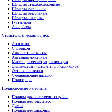
Штифты стекловолоконные
Штифты титановые
Штифты беззольные
Штифты анкерные
Гуттаперча
Абсорберы
Стоматологический оттиск
А-силикон
C-силикон
Альгинатные массы
Адгезивы ложечные
Массы для регистрации прикуса
Диспенсеры-пистолеты для силиконов
Оттискные ложки
Смешивающие насадки
Полиэфиры
Полировочные материалы
Полиры для естественных зубов
Полиры для пластмасс
Диски
Полиры для циркония