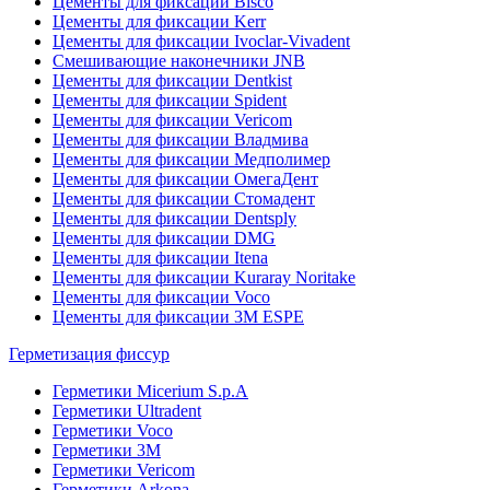
Цементы для фиксации Bisco
Цементы для фиксации Kerr
Цементы для фиксации Ivoclar-Vivadent
Смешивающие наконечники JNB
Цементы для фиксации Dentkist
Цементы для фиксации Spident
Цементы для фиксации Vericom
Цементы для фиксации Владмива
Цементы для фиксации Медполимер
Цементы для фиксации ОмегаДент
Цементы для фиксации Стомадент
Цементы для фиксации Dentsply
Цементы для фиксации DMG
Цементы для фиксации Itena
Цементы для фиксации Kuraray Noritake
Цементы для фиксации Voco
Цементы для фиксации 3M ESPE
Герметизация фиссур
Герметики Micerium S.p.A
Герметики Ultradent
Герметики Voco
Герметики 3M
Герметики Vericom
Герметики Arkona