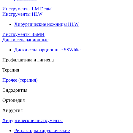
Инструменты LM Dental
Инструменты HLW
Хирургические ножницы HLW
Инструменты ЗБМИ
Диски сепарационные
Диски сепарарционные SSWhite
Профилактика и гигиена
Терапия
Прочее (терапия)
Эндодонтия
Ортопедия
Хирургия
Хирургические инструменты
Ретракторы хирургические