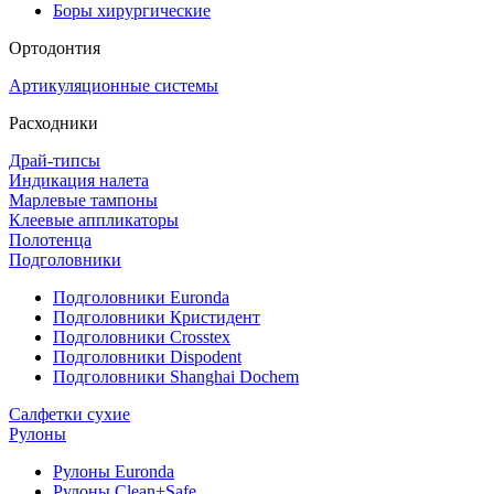
Боры хирургические
Ортодонтия
Артикуляционные системы
Расходники
Драй-типсы
Индикация налета
Марлевые тампоны
Клеевые аппликаторы
Полотенца
Подголовники
Подголовники Euronda
Подголовники Кристидент
Подголовники Crosstex
Подголовники Dispodent
Подголовники Shanghai Dochem
Салфетки сухие
Рулоны
Рулоны Euronda
Рулоны Clean+Safe