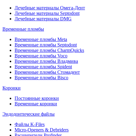
Лечебные материалы Омега-Дент
Лечебные материалы Septodont
Лечебные материалы DMG
Временные пломбы
Временные пломбы Meta
Временные пломбы Septodont
Временные пломбы CharmQuicks
Временные пломбы Voco
Временные пломбы Владмива
Временные пломбы Spident
Временные пломбы Стомадент
Временные пломбы Bisco
Коронки
Постоянные коронки
Временные коронки
Эндодонтические файлы
Файлы K-Files
Micro-Openers & Debriders
Расширители Profinder