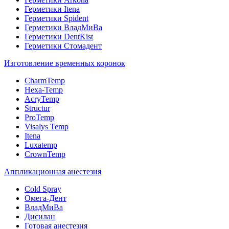
Герметики Itena
Герметики Spident
Герметики ВладМиВа
Герметики DentKist
Герметики Стомадент
Изготовление временных коронок
CharmTemp
Hexa-Temp
AcryTemp
Structur
ProTemp
Visalys Temp
Itena
Luxatemp
CrownTemp
Аппликационная анестезия
Cold Spray
Омега-Дент
ВладМиВа
Дисилан
Готовая анестезия