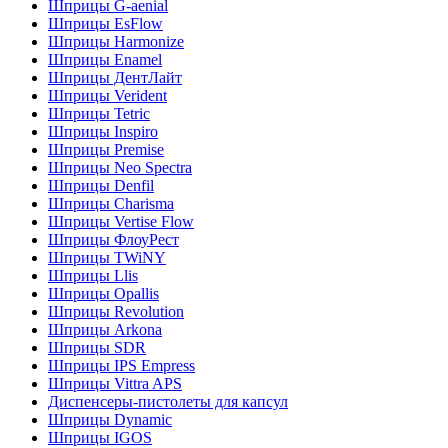
Шприцы G-aenial
Шприцы EsFlow
Шприцы Harmonize
Шприцы Enamel
Шприцы ДентЛайт
Шприцы Verident
Шприцы Tetric
Шприцы Inspiro
Шприцы Premise
Шприцы Neo Spectra
Шприцы Denfil
Шприцы Charisma
Шприцы Vertise Flow
Шприцы ФлоуРест
Шприцы TWiNY
Шприцы Llis
Шприцы Opallis
Шприцы Revolution
Шприцы Arkona
Шприцы SDR
Шприцы IPS Empress
Шприцы Vittra APS
Диспенсеры-пистолеты для капсул
Шприцы Dynamic
Шприцы IGOS