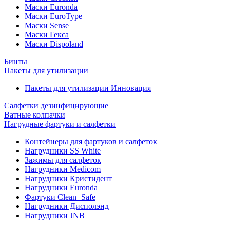
Маски Euronda
Маски EuroType
Маски Sense
Маски Гекса
Маски Dispoland
Бинты
Пакеты для утилизации
Пакеты для утилизации Инновация
Салфетки дезинфицирующие
Ватные колпачки
Нагрудные фартуки и салфетки
Контейнеры для фартуков и салфеток
Нагрудники SS White
Зажимы для салфеток
Нагрудники Medicom
Нагрудники Кристидент
Нагрудники Euronda
Фартуки Clean+Safe
Нагрудники Дисполэнд
Нагрудники JNB