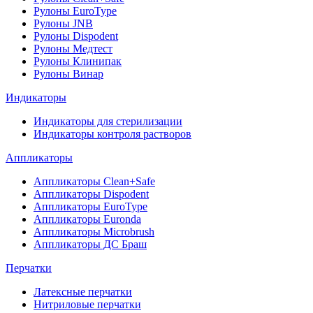
Рулоны EuroType
Рулоны JNB
Рулоны Dispodent
Рулоны Медтест
Рулоны Клинипак
Рулоны Винар
Индикаторы
Индикаторы для стерилизации
Индикаторы контроля растворов
Аппликаторы
Аппликаторы Clean+Safe
Аппликаторы Dispodent
Аппликаторы EuroType
Аппликаторы Euronda
Аппликаторы Microbrush
Аппликаторы ДС Браш
Перчатки
Латексные перчатки
Нитриловые перчатки