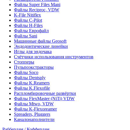
Файлы Super Files Mani
Файлы Reciproc, VDW
K-File Nitiflex
Файлы C-Pilot
Файлы H-Files
Файлы Еврофайл
Файлы Sani
Машинные файлы Geosoft
Эндодонтические линейки
Иглы для эндочака
Счётчики использования инструментов
Стопперы
Пульпоэкстракторы
Файлы Soco
Файлы Dentsply
Файлы K.Reamers
Файлы K.Flexofile
Распломбировочные развёртки
Файлы FlexMaster (NiTi) VDW
Файлы Mtwo, VDW
Файлы K-Flexoreamer
Spreaders, Pluggers
Каналонаполнители
Раббердам / Коффердам