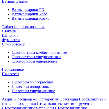
Ватные шарики
Ватные шарики PD
Ватные шарики Voco
Ватные шарики Roeko
Таблетки для полоскания
Стаканы
Шапочки
Фум лента
Слюноотсосы
Слюноотсосы комбинированные
Слюноотсосы хирургические
Слюноотсосы одноразовые
Переходники
Пылесосы
Пылесосы многоразовые
Пылесосы одноразовые
Пылесосы хирургические
Акции и распродажи
Ортодонтия
Ортопедия
Профилактика и
гигиена
Расходники
Стоматологические инструменты
Стоматологические материалы
Стоматологическое