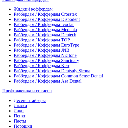
Жидкий коффердам
Раббердам / Коффердам Crosstex
Раббердам / Коффердам Dispodent
Раббердам / Коффердам Ivoclar
Раббердам / Коффердам Medenta
Раббердам / Коффердам Dentech
Раббердам / Коффердам ТОР
Раббердам / Коффердам EuroType
Раббердам / Коффердам JNB
Раббердам / Коффердам Nic tone
Раббердам / Коффердам Sanctuary
Раббердам / Коффердам Kerr
Раббердам / Коффердам Dentsply Sirona
Раббердам / Коффердам Common Sense Dental
Раббердам / Коффердам Asa Dental
Профилактика и гигиена
Десенситайзеры
Ложки
Лаки
Пенки
Пасты
Порошки