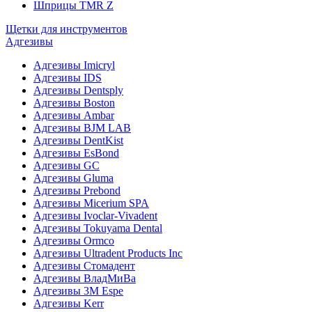
Шприцы TMR Z
Щетки для инструментов
Адгезивы
Адгезивы Imicryl
Адгезивы IDS
Адгезивы Dentsply
Адгезивы Boston
Адгезивы Ambar
Адгезивы BJM LAB
Адгезивы DentKist
Адгезивы EsBond
Адгезивы GC
Адгезивы Gluma
Адгезивы Prebond
Адгезивы Micerium SPA
Адгезивы Ivoclar-Vivadent
Адгезивы Tokuyama Dental
Адгезивы Ormco
Адгезивы Ultradent Products Inc
Адгезивы Стомадент
Адгезивы ВладМиВа
Адгезивы 3M Espe
Адгезивы Kerr