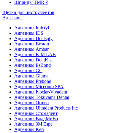
Шприцы TMR Z
Щетки для инструментов
Адгезивы
Адгезивы Imicryl
Адгезивы IDS
Адгезивы Dentsply
Адгезивы Boston
Адгезивы Ambar
Адгезивы BJM LAB
Адгезивы DentKist
Адгезивы EsBond
Адгезивы GC
Адгезивы Gluma
Адгезивы Prebond
Адгезивы Micerium SPA
Адгезивы Ivoclar-Vivadent
Адгезивы Tokuyama Dental
Адгезивы Ormco
Адгезивы Ultradent Products Inc
Адгезивы Стомадент
Адгезивы ВладМиВа
Адгезивы 3M Espe
Адгезивы Kerr