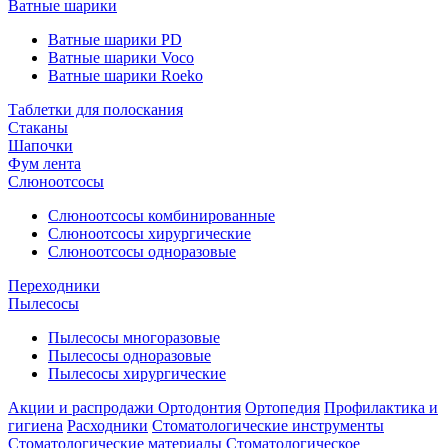
Ватные шарики
Ватные шарики PD
Ватные шарики Voco
Ватные шарики Roeko
Таблетки для полоскания
Стаканы
Шапочки
Фум лента
Слюноотсосы
Слюноотсосы комбинированные
Слюноотсосы хирургические
Слюноотсосы одноразовые
Переходники
Пылесосы
Пылесосы многоразовые
Пылесосы одноразовые
Пылесосы хирургические
Акции и распродажи
Ортодонтия
Ортопедия
Профилактика и
гигиена
Расходники
Стоматологические инструменты
Стоматологические материалы
Стоматологическое