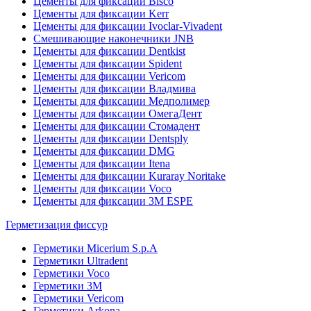
Цементы для фиксации Bisco
Цементы для фиксации Kerr
Цементы для фиксации Ivoclar-Vivadent
Смешивающие наконечники JNB
Цементы для фиксации Dentkist
Цементы для фиксации Spident
Цементы для фиксации Vericom
Цементы для фиксации Владмива
Цементы для фиксации Медполимер
Цементы для фиксации ОмегаДент
Цементы для фиксации Стомадент
Цементы для фиксации Dentsply
Цементы для фиксации DMG
Цементы для фиксации Itena
Цементы для фиксации Kuraray Noritake
Цементы для фиксации Voco
Цементы для фиксации 3M ESPE
Герметизация фиссур
Герметики Micerium S.p.A
Герметики Ultradent
Герметики Voco
Герметики 3M
Герметики Vericom
Герметики Arkona