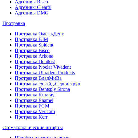
Адгезивы Bisco
Адгезивы Clearfil
Адгезивы DMG
Протравка
Протравка Омега-Дент
Протравка BJM
Протравка Spident
Протравка Bisco
Протравка Arkona
Протравка Dentkist
Протравка Ivoclar Vivadent
Протравка Ultradent Products
Протравка ВладМиВа
Протравка Эстэйд-Сервисгруп
Протравка Dentsply Sirona
Протравка Kuraray
Протравка Enamel
Протравка FGM
Протравка Vericom
Протравка Kerr
Стоматологические штифты
Штифты парапульпарные