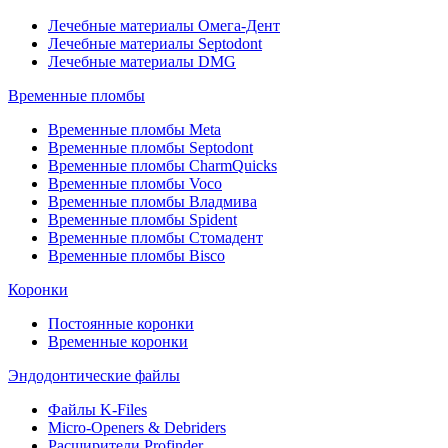
Лечебные материалы Омега-Дент
Лечебные материалы Septodont
Лечебные материалы DMG
Временные пломбы
Временные пломбы Meta
Временные пломбы Septodont
Временные пломбы CharmQuicks
Временные пломбы Voco
Временные пломбы Владмива
Временные пломбы Spident
Временные пломбы Стомадент
Временные пломбы Bisco
Коронки
Постоянные коронки
Временные коронки
Эндодонтические файлы
Файлы K-Files
Micro-Openers & Debriders
Расширители Profinder