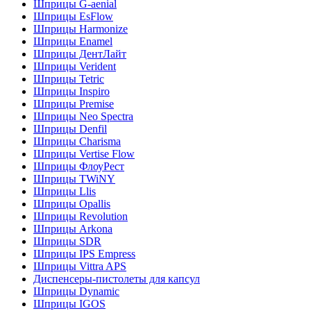
Шприцы G-aenial
Шприцы EsFlow
Шприцы Harmonize
Шприцы Enamel
Шприцы ДентЛайт
Шприцы Verident
Шприцы Tetric
Шприцы Inspiro
Шприцы Premise
Шприцы Neo Spectra
Шприцы Denfil
Шприцы Charisma
Шприцы Vertise Flow
Шприцы ФлоуРест
Шприцы TWiNY
Шприцы Llis
Шприцы Opallis
Шприцы Revolution
Шприцы Arkona
Шприцы SDR
Шприцы IPS Empress
Шприцы Vittra APS
Диспенсеры-пистолеты для капсул
Шприцы Dynamic
Шприцы IGOS