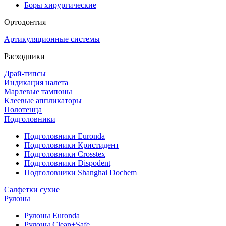
Боры хирургические
Ортодонтия
Артикуляционные системы
Расходники
Драй-типсы
Индикация налета
Марлевые тампоны
Клеевые аппликаторы
Полотенца
Подголовники
Подголовники Euronda
Подголовники Кристидент
Подголовники Crosstex
Подголовники Dispodent
Подголовники Shanghai Dochem
Салфетки сухие
Рулоны
Рулоны Euronda
Рулоны Clean+Safe