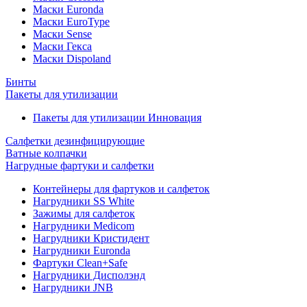
Маски Euronda
Маски EuroType
Маски Sense
Маски Гекса
Маски Dispoland
Бинты
Пакеты для утилизации
Пакеты для утилизации Инновация
Салфетки дезинфицирующие
Ватные колпачки
Нагрудные фартуки и салфетки
Контейнеры для фартуков и салфеток
Нагрудники SS White
Зажимы для салфеток
Нагрудники Medicom
Нагрудники Кристидент
Нагрудники Euronda
Фартуки Clean+Safe
Нагрудники Дисполэнд
Нагрудники JNB