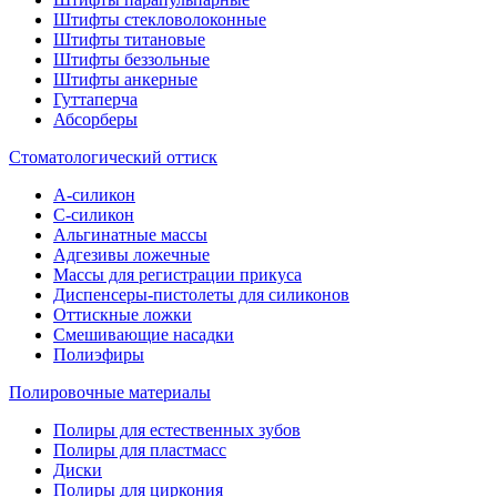
Штифты стекловолоконные
Штифты титановые
Штифты беззольные
Штифты анкерные
Гуттаперча
Абсорберы
Стоматологический оттиск
А-силикон
C-силикон
Альгинатные массы
Адгезивы ложечные
Массы для регистрации прикуса
Диспенсеры-пистолеты для силиконов
Оттискные ложки
Смешивающие насадки
Полиэфиры
Полировочные материалы
Полиры для естественных зубов
Полиры для пластмасс
Диски
Полиры для циркония