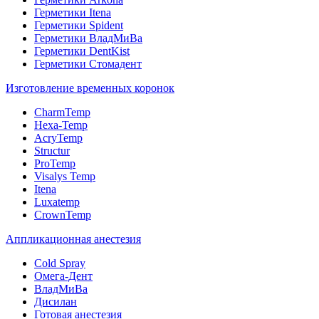
Герметики Itena
Герметики Spident
Герметики ВладМиВа
Герметики DentKist
Герметики Стомадент
Изготовление временных коронок
CharmTemp
Hexa-Temp
AcryTemp
Structur
ProTemp
Visalys Temp
Itena
Luxatemp
CrownTemp
Аппликационная анестезия
Cold Spray
Омега-Дент
ВладМиВа
Дисилан
Готовая анестезия