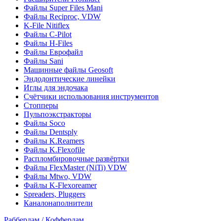
Файлы Super Files Mani
Файлы Reciproc, VDW
K-File Nitiflex
Файлы C-Pilot
Файлы H-Files
Файлы Еврофайл
Файлы Sani
Машинные файлы Geosoft
Эндодонтические линейки
Иглы для эндочака
Счётчики использования инструментов
Стопперы
Пульпоэкстракторы
Файлы Soco
Файлы Dentsply
Файлы K.Reamers
Файлы K.Flexofile
Распломбировочные развёртки
Файлы FlexMaster (NiTi) VDW
Файлы Mtwo, VDW
Файлы K-Flexoreamer
Spreaders, Pluggers
Каналонаполнители
Раббердам / Коффердам