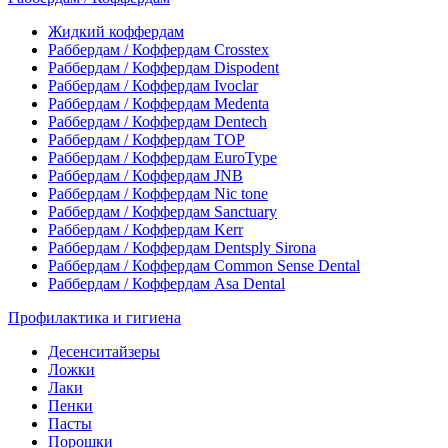
Жидкий коффердам
Раббердам / Коффердам Crosstex
Раббердам / Коффердам Dispodent
Раббердам / Коффердам Ivoclar
Раббердам / Коффердам Medenta
Раббердам / Коффердам Dentech
Раббердам / Коффердам ТОР
Раббердам / Коффердам EuroType
Раббердам / Коффердам JNB
Раббердам / Коффердам Nic tone
Раббердам / Коффердам Sanctuary
Раббердам / Коффердам Kerr
Раббердам / Коффердам Dentsply Sirona
Раббердам / Коффердам Common Sense Dental
Раббердам / Коффердам Asa Dental
Профилактика и гигиена
Десенситайзеры
Ложки
Лаки
Пенки
Пасты
Порошки