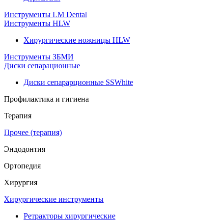
Инструменты LM Dental
Инструменты HLW
Хирургические ножницы HLW
Инструменты ЗБМИ
Диски сепарационные
Диски сепарарционные SSWhite
Профилактика и гигиена
Терапия
Прочее (терапия)
Эндодонтия
Ортопедия
Хирургия
Хирургические инструменты
Ретракторы хирургические