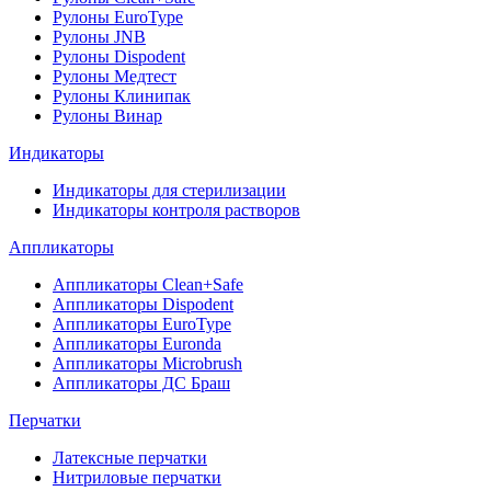
Рулоны EuroType
Рулоны JNB
Рулоны Dispodent
Рулоны Медтест
Рулоны Клинипак
Рулоны Винар
Индикаторы
Индикаторы для стерилизации
Индикаторы контроля растворов
Аппликаторы
Аппликаторы Clean+Safe
Аппликаторы Dispodent
Аппликаторы EuroType
Аппликаторы Euronda
Аппликаторы Microbrush
Аппликаторы ДС Браш
Перчатки
Латексные перчатки
Нитриловые перчатки