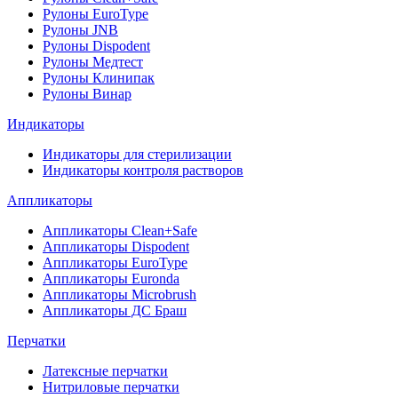
Рулоны EuroType
Рулоны JNB
Рулоны Dispodent
Рулоны Медтест
Рулоны Клинипак
Рулоны Винар
Индикаторы
Индикаторы для стерилизации
Индикаторы контроля растворов
Аппликаторы
Аппликаторы Clean+Safe
Аппликаторы Dispodent
Аппликаторы EuroType
Аппликаторы Euronda
Аппликаторы Microbrush
Аппликаторы ДС Браш
Перчатки
Латексные перчатки
Нитриловые перчатки