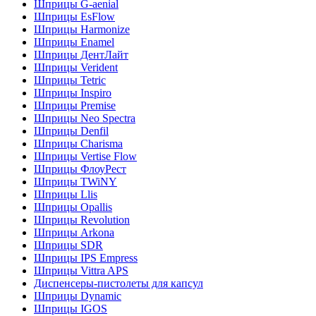
Шприцы G-aenial
Шприцы EsFlow
Шприцы Harmonize
Шприцы Enamel
Шприцы ДентЛайт
Шприцы Verident
Шприцы Tetric
Шприцы Inspiro
Шприцы Premise
Шприцы Neo Spectra
Шприцы Denfil
Шприцы Charisma
Шприцы Vertise Flow
Шприцы ФлоуРест
Шприцы TWiNY
Шприцы Llis
Шприцы Opallis
Шприцы Revolution
Шприцы Arkona
Шприцы SDR
Шприцы IPS Empress
Шприцы Vittra APS
Диспенсеры-пистолеты для капсул
Шприцы Dynamic
Шприцы IGOS