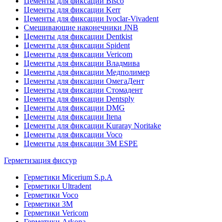
Цементы для фиксации Bisco
Цементы для фиксации Kerr
Цементы для фиксации Ivoclar-Vivadent
Смешивающие наконечники JNB
Цементы для фиксации Dentkist
Цементы для фиксации Spident
Цементы для фиксации Vericom
Цементы для фиксации Владмива
Цементы для фиксации Медполимер
Цементы для фиксации ОмегаДент
Цементы для фиксации Стомадент
Цементы для фиксации Dentsply
Цементы для фиксации DMG
Цементы для фиксации Itena
Цементы для фиксации Kuraray Noritake
Цементы для фиксации Voco
Цементы для фиксации 3M ESPE
Герметизация фиссур
Герметики Micerium S.p.A
Герметики Ultradent
Герметики Voco
Герметики 3M
Герметики Vericom
Герметики Arkona