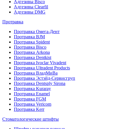
Адгезивы Bisco
Адгезивы Clearfil
Адгезивы DMG
Протравка
Протравка Омега-Дент
Протравка BJM
Протравка Spident
Протравка Bisco
Протравка Arkona
Протравка Dentkist
Протравка Ivoclar Vivadent
Протравка Ultradent Products
Протравка ВладМиВа
Протравка Эстэйд-Сервисгруп
Протравка Dentsply Sirona
Протравка Kuraray
Протравка Enamel
Протравка FGM
Протравка Vericom
Протравка Kerr
Стоматологические штифты
Штифты парапульпарные