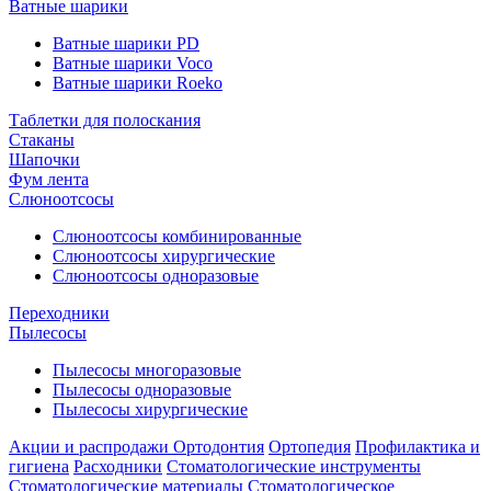
Ватные шарики
Ватные шарики PD
Ватные шарики Voco
Ватные шарики Roeko
Таблетки для полоскания
Стаканы
Шапочки
Фум лента
Слюноотсосы
Слюноотсосы комбинированные
Слюноотсосы хирургические
Слюноотсосы одноразовые
Переходники
Пылесосы
Пылесосы многоразовые
Пылесосы одноразовые
Пылесосы хирургические
Акции и распродажи
Ортодонтия
Ортопедия
Профилактика и
гигиена
Расходники
Стоматологические инструменты
Стоматологические материалы
Стоматологическое