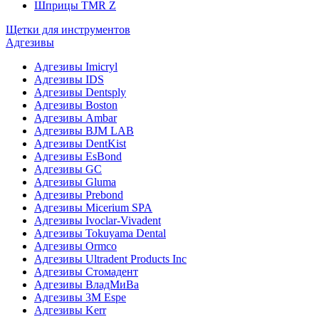
Шприцы TMR Z
Щетки для инструментов
Адгезивы
Адгезивы Imicryl
Адгезивы IDS
Адгезивы Dentsply
Адгезивы Boston
Адгезивы Ambar
Адгезивы BJM LAB
Адгезивы DentKist
Адгезивы EsBond
Адгезивы GC
Адгезивы Gluma
Адгезивы Prebond
Адгезивы Micerium SPA
Адгезивы Ivoclar-Vivadent
Адгезивы Tokuyama Dental
Адгезивы Ormco
Адгезивы Ultradent Products Inc
Адгезивы Стомадент
Адгезивы ВладМиВа
Адгезивы 3M Espe
Адгезивы Kerr