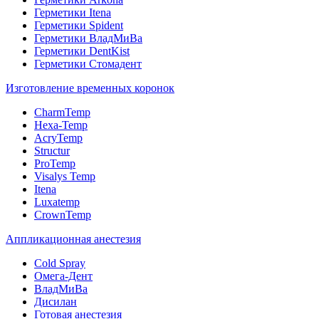
Герметики Itena
Герметики Spident
Герметики ВладМиВа
Герметики DentKist
Герметики Стомадент
Изготовление временных коронок
CharmTemp
Hexa-Temp
AcryTemp
Structur
ProTemp
Visalys Temp
Itena
Luxatemp
CrownTemp
Аппликационная анестезия
Cold Spray
Омега-Дент
ВладМиВа
Дисилан
Готовая анестезия