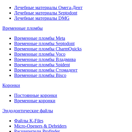
Лечебные материалы Омега-Дент
Лечебные материалы Septodont
Лечебные материалы DMG
Временные пломбы
Временные пломбы Meta
Временные пломбы Septodont
Временные пломбы CharmQuicks
Временные пломбы Voco
Временные пломбы Владмива
Временные пломбы Spident
Временные пломбы Стомадент
Временные пломбы Bisco
Коронки
Постоянные коронки
Временные коронки
Эндодонтические файлы
Файлы K-Files
Micro-Openers & Debriders
Расширители Profinder