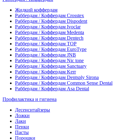
Жидкий коффердам
Раббердам / Коффердам Crosstex
Раббердам / Коффердам Dispodent
Раббердам / Коффердам Ivoclar
Раббердам / Коффердам Medenta
Раббердам / Коффердам Dentech
Раббердам / Коффердам ТОР
Раббердам / Коффердам EuroType
Раббердам / Коффердам JNB
Раббердам / Коффердам Nic tone
Раббердам / Коффердам Sanctuary
Раббердам / Коффердам Kerr
Раббердам / Коффердам Dentsply Sirona
Раббердам / Коффердам Common Sense Dental
Раббердам / Коффердам Asa Dental
Профилактика и гигиена
Десенситайзеры
Ложки
Лаки
Пенки
Пасты
Порошки