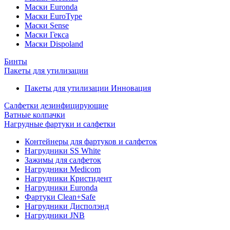
Маски Euronda
Маски EuroType
Маски Sense
Маски Гекса
Маски Dispoland
Бинты
Пакеты для утилизации
Пакеты для утилизации Инновация
Салфетки дезинфицирующие
Ватные колпачки
Нагрудные фартуки и салфетки
Контейнеры для фартуков и салфеток
Нагрудники SS White
Зажимы для салфеток
Нагрудники Medicom
Нагрудники Кристидент
Нагрудники Euronda
Фартуки Clean+Safe
Нагрудники Дисполэнд
Нагрудники JNB