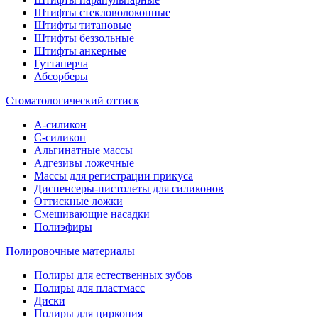
Штифты стекловолоконные
Штифты титановые
Штифты беззольные
Штифты анкерные
Гуттаперча
Абсорберы
Стоматологический оттиск
А-силикон
C-силикон
Альгинатные массы
Адгезивы ложечные
Массы для регистрации прикуса
Диспенсеры-пистолеты для силиконов
Оттискные ложки
Смешивающие насадки
Полиэфиры
Полировочные материалы
Полиры для естественных зубов
Полиры для пластмасс
Диски
Полиры для циркония