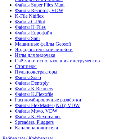
Файлы Super Files Mani
Файлы Reciproc, VDW
K-File Nitiflex
Файлы C-Pilot
Файлы H-Files
Файлы Еврофайл
Файлы Sani
Машинные файлы Geosoft
Эндодонтические линейки
Иглы для эндочака
Счётчики использования инструментов
Стопперы
Пульпоэкстракторы
Файлы Soco
Файлы Dentsply
Файлы K.Reamers
Файлы K.Flexofile
Распломбировочные развёртки
Файлы FlexMaster (NiTi) VDW
Файлы Mtwo, VDW
Файлы K-Flexoreamer
Spreaders, Pluggers
Каналонаполнители
Раббердам / Коффердам