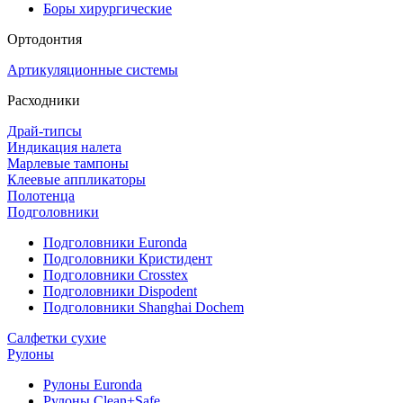
Боры хирургические
Ортодонтия
Артикуляционные системы
Расходники
Драй-типсы
Индикация налета
Марлевые тампоны
Клеевые аппликаторы
Полотенца
Подголовники
Подголовники Euronda
Подголовники Кристидент
Подголовники Crosstex
Подголовники Dispodent
Подголовники Shanghai Dochem
Салфетки сухие
Рулоны
Рулоны Euronda
Рулоны Clean+Safe