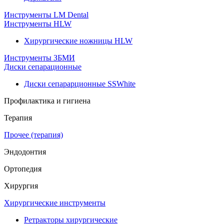
Инструменты LM Dental
Инструменты HLW
Хирургические ножницы HLW
Инструменты ЗБМИ
Диски сепарационные
Диски сепарарционные SSWhite
Профилактика и гигиена
Терапия
Прочее (терапия)
Эндодонтия
Ортопедия
Хирургия
Хирургические инструменты
Ретракторы хирургические