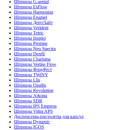
Шприцы G-aenial
Шприцы EsFlow
Шприцы Harmonize
Шприцы Enamel
Шприцы ДентЛайт
Шприцы Verident
Шприцы Tetric
Шприцы Inspiro
Шприцы Premise
Шприцы Neo Spectra
Шприцы Denfil
Шприцы Charisma
Шприцы Vertise Flow
Шприцы ФлоуРест
Шприцы TWiNY
Шприцы Llis
Шприцы Opallis
Шприцы Revolution
Шприцы Arkona
Шприцы SDR
Шприцы IPS Empress
Шприцы Vittra APS
Диспенсеры-пистолеты для капсул
Шприцы Dynamic
Шприцы IGOS