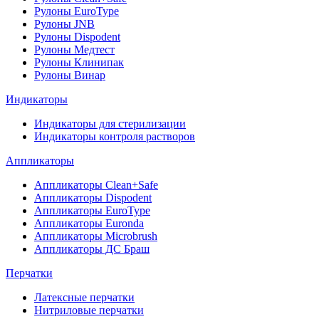
Рулоны EuroType
Рулоны JNB
Рулоны Dispodent
Рулоны Медтест
Рулоны Клинипак
Рулоны Винар
Индикаторы
Индикаторы для стерилизации
Индикаторы контроля растворов
Аппликаторы
Аппликаторы Clean+Safe
Аппликаторы Dispodent
Аппликаторы EuroType
Аппликаторы Euronda
Аппликаторы Microbrush
Аппликаторы ДС Браш
Перчатки
Латексные перчатки
Нитриловые перчатки