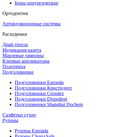
Боры хирургические
Ортодонтия
Артикуляционные системы
Расходники
Драй-типсы
Индикация налета
Марлевые тампоны
Клеевые аппликаторы
Полотенца
Подголовники
Подголовники Euronda
Подголовники Кристидент
Подголовники Crosstex
Подголовники Dispodent
Подголовники Shanghai Dochem
Салфетки сухие
Рулоны
Рулоны Euronda
Рулоны Clean+Safe