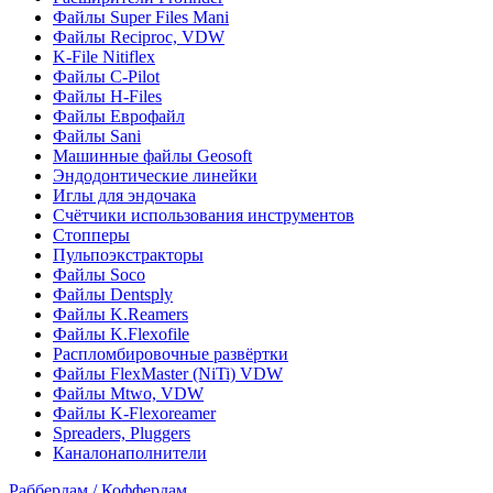
Файлы Super Files Mani
Файлы Reciproc, VDW
K-File Nitiflex
Файлы C-Pilot
Файлы H-Files
Файлы Еврофайл
Файлы Sani
Машинные файлы Geosoft
Эндодонтические линейки
Иглы для эндочака
Счётчики использования инструментов
Стопперы
Пульпоэкстракторы
Файлы Soco
Файлы Dentsply
Файлы K.Reamers
Файлы K.Flexofile
Распломбировочные развёртки
Файлы FlexMaster (NiTi) VDW
Файлы Mtwo, VDW
Файлы K-Flexoreamer
Spreaders, Pluggers
Каналонаполнители
Раббердам / Коффердам