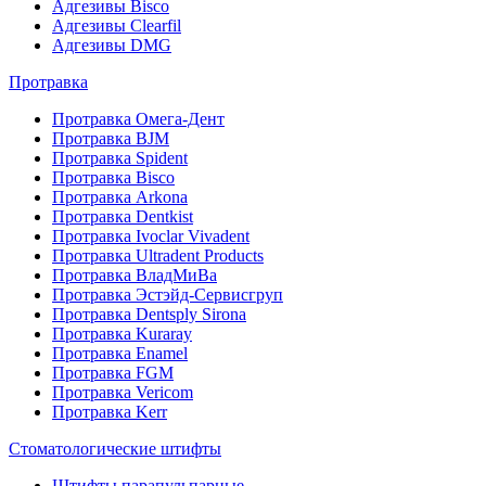
Адгезивы Bisco
Адгезивы Clearfil
Адгезивы DMG
Протравка
Протравка Омега-Дент
Протравка BJM
Протравка Spident
Протравка Bisco
Протравка Arkona
Протравка Dentkist
Протравка Ivoclar Vivadent
Протравка Ultradent Products
Протравка ВладМиВа
Протравка Эстэйд-Сервисгруп
Протравка Dentsply Sirona
Протравка Kuraray
Протравка Enamel
Протравка FGM
Протравка Vericom
Протравка Kerr
Стоматологические штифты
Штифты парапульпарные