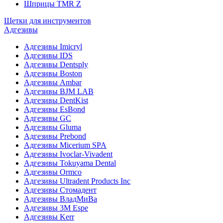
Шприцы TMR Z
Щетки для инструментов
Адгезивы
Адгезивы Imicryl
Адгезивы IDS
Адгезивы Dentsply
Адгезивы Boston
Адгезивы Ambar
Адгезивы BJM LAB
Адгезивы DentKist
Адгезивы EsBond
Адгезивы GC
Адгезивы Gluma
Адгезивы Prebond
Адгезивы Micerium SPA
Адгезивы Ivoclar-Vivadent
Адгезивы Tokuyama Dental
Адгезивы Ormco
Адгезивы Ultradent Products Inc
Адгезивы Стомадент
Адгезивы ВладМиВа
Адгезивы 3M Espe
Адгезивы Kerr