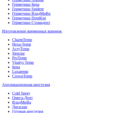
Герметики Itena
Герметики Spident
Герметики ВладМиВа
Герметики DentKist
Герметики Стомадент
Изготовление временных коронок
CharmTemp
Hexa-Temp
AcryTemp
Structur
ProTemp
Visalys Temp
Itena
Luxatemp
CrownTemp
Аппликационная анестезия
Cold Spray
Омега-Дент
ВладМиВа
Дисилан
Готовая анестезия