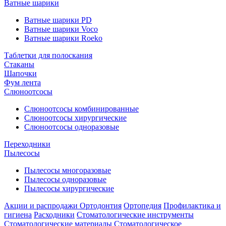
Ватные шарики
Ватные шарики PD
Ватные шарики Voco
Ватные шарики Roeko
Таблетки для полоскания
Стаканы
Шапочки
Фум лента
Слюноотсосы
Слюноотсосы комбинированные
Слюноотсосы хирургические
Слюноотсосы одноразовые
Переходники
Пылесосы
Пылесосы многоразовые
Пылесосы одноразовые
Пылесосы хирургические
Акции и распродажи
Ортодонтия
Ортопедия
Профилактика и
гигиена
Расходники
Стоматологические инструменты
Стоматологические материалы
Стоматологическое