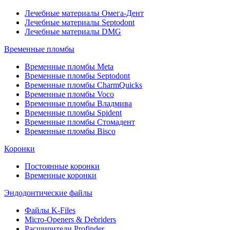
Лечебные материалы Омега-Дент
Лечебные материалы Septodont
Лечебные материалы DMG
Временные пломбы
Временные пломбы Meta
Временные пломбы Septodont
Временные пломбы CharmQuicks
Временные пломбы Voco
Временные пломбы Владмива
Временные пломбы Spident
Временные пломбы Стомадент
Временные пломбы Bisco
Коронки
Постоянные коронки
Временные коронки
Эндодонтические файлы
Файлы K-Files
Micro-Openers & Debriders
Расширители Profinder