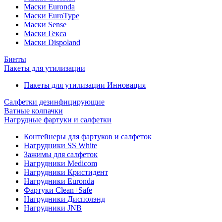
Маски Euronda
Маски EuroType
Маски Sense
Маски Гекса
Маски Dispoland
Бинты
Пакеты для утилизации
Пакеты для утилизации Инновация
Салфетки дезинфицирующие
Ватные колпачки
Нагрудные фартуки и салфетки
Контейнеры для фартуков и салфеток
Нагрудники SS White
Зажимы для салфеток
Нагрудники Medicom
Нагрудники Кристидент
Нагрудники Euronda
Фартуки Clean+Safe
Нагрудники Дисполэнд
Нагрудники JNB