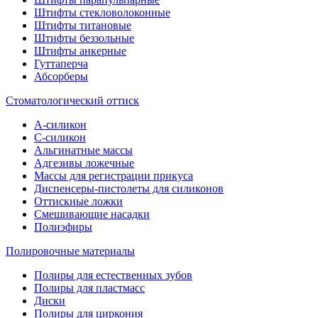
Штифты стекловолоконные
Штифты титановые
Штифты беззольные
Штифты анкерные
Гуттаперча
Абсорберы
Стоматологический оттиск
А-силикон
C-силикон
Альгинатные массы
Адгезивы ложечные
Массы для регистрации прикуса
Диспенсеры-пистолеты для силиконов
Оттискные ложки
Смешивающие насадки
Полиэфиры
Полировочные материалы
Полиры для естественных зубов
Полиры для пластмасс
Диски
Полиры для циркония