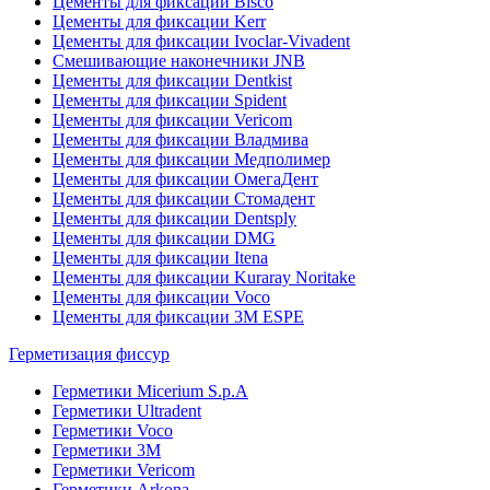
Цементы для фиксации Bisco
Цементы для фиксации Kerr
Цементы для фиксации Ivoclar-Vivadent
Смешивающие наконечники JNB
Цементы для фиксации Dentkist
Цементы для фиксации Spident
Цементы для фиксации Vericom
Цементы для фиксации Владмива
Цементы для фиксации Медполимер
Цементы для фиксации ОмегаДент
Цементы для фиксации Стомадент
Цементы для фиксации Dentsply
Цементы для фиксации DMG
Цементы для фиксации Itena
Цементы для фиксации Kuraray Noritake
Цементы для фиксации Voco
Цементы для фиксации 3M ESPE
Герметизация фиссур
Герметики Micerium S.p.A
Герметики Ultradent
Герметики Voco
Герметики 3M
Герметики Vericom
Герметики Arkona