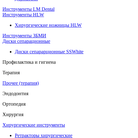
Инструменты LM Dental
Инструменты HLW
Хирургические ножницы HLW
Инструменты ЗБМИ
Диски сепарационные
Диски сепарарционные SSWhite
Профилактика и гигиена
Терапия
Прочее (терапия)
Эндодонтия
Ортопедия
Хирургия
Хирургические инструменты
Ретракторы хирургические