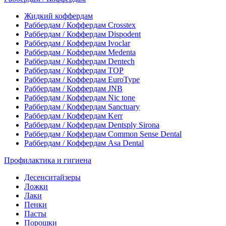
Жидкий коффердам
Раббердам / Коффердам Crosstex
Раббердам / Коффердам Dispodent
Раббердам / Коффердам Ivoclar
Раббердам / Коффердам Medenta
Раббердам / Коффердам Dentech
Раббердам / Коффердам ТОР
Раббердам / Коффердам EuroType
Раббердам / Коффердам JNB
Раббердам / Коффердам Nic tone
Раббердам / Коффердам Sanctuary
Раббердам / Коффердам Kerr
Раббердам / Коффердам Dentsply Sirona
Раббердам / Коффердам Common Sense Dental
Раббердам / Коффердам Asa Dental
Профилактика и гигиена
Десенситайзеры
Ложки
Лаки
Пенки
Пасты
Порошки