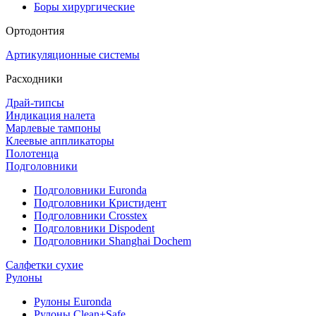
Боры хирургические
Ортодонтия
Артикуляционные системы
Расходники
Драй-типсы
Индикация налета
Марлевые тампоны
Клеевые аппликаторы
Полотенца
Подголовники
Подголовники Euronda
Подголовники Кристидент
Подголовники Crosstex
Подголовники Dispodent
Подголовники Shanghai Dochem
Салфетки сухие
Рулоны
Рулоны Euronda
Рулоны Clean+Safe