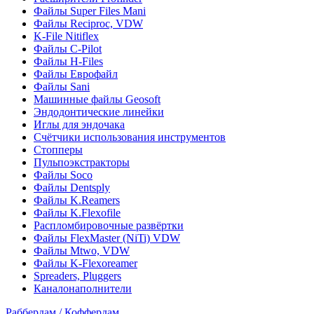
Файлы Super Files Mani
Файлы Reciproc, VDW
K-File Nitiflex
Файлы C-Pilot
Файлы H-Files
Файлы Еврофайл
Файлы Sani
Машинные файлы Geosoft
Эндодонтические линейки
Иглы для эндочака
Счётчики использования инструментов
Стопперы
Пульпоэкстракторы
Файлы Soco
Файлы Dentsply
Файлы K.Reamers
Файлы K.Flexofile
Распломбировочные развёртки
Файлы FlexMaster (NiTi) VDW
Файлы Mtwo, VDW
Файлы K-Flexoreamer
Spreaders, Pluggers
Каналонаполнители
Раббердам / Коффердам