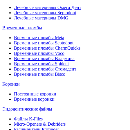
Лечебные материалы Омега-Дент
Лечебные материалы Septodont
Лечебные материалы DMG
Временные пломбы
Временные пломбы Meta
Временные пломбы Septodont
Временные пломбы CharmQuicks
Временные пломбы Voco
Временные пломбы Владмива
Временные пломбы Spident
Временные пломбы Стомадент
Временные пломбы Bisco
Коронки
Постоянные коронки
Временные коронки
Эндодонтические файлы
Файлы K-Files
Micro-Openers & Debriders
Расширители Profinder