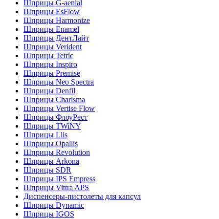
Шприцы G-aenial
Шприцы EsFlow
Шприцы Harmonize
Шприцы Enamel
Шприцы ДентЛайт
Шприцы Verident
Шприцы Tetric
Шприцы Inspiro
Шприцы Premise
Шприцы Neo Spectra
Шприцы Denfil
Шприцы Charisma
Шприцы Vertise Flow
Шприцы ФлоуРест
Шприцы TWiNY
Шприцы Llis
Шприцы Opallis
Шприцы Revolution
Шприцы Arkona
Шприцы SDR
Шприцы IPS Empress
Шприцы Vittra APS
Диспенсеры-пистолеты для капсул
Шприцы Dynamic
Шприцы IGOS