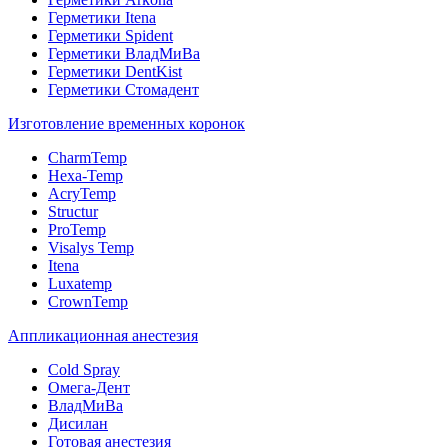
Герметики Itena
Герметики Spident
Герметики ВладМиВа
Герметики DentKist
Герметики Стомадент
Изготовление временных коронок
CharmTemp
Hexa-Temp
AcryTemp
Structur
ProTemp
Visalys Temp
Itena
Luxatemp
CrownTemp
Аппликационная анестезия
Cold Spray
Омега-Дент
ВладМиВа
Дисилан
Готовая анестезия