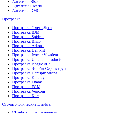
Адгезивы Bisco
Адгезивы Clearfil
Адгезивы DMG
Протравка
Протравка Омега-Дент
Протравка BJM
Протравка Spident
Протравка Bisco
Протравка Arkona
Протравка Dentkist
Протравка Ivoclar Vivadent
Протравка Ultradent Products
Протравка ВладМиВа
Протравка Эстэйд-Сервисгруп
Протравка Dentsply Sirona
Протравка Kuraray
Протравка Enamel
Протравка FGM
Протравка Vericom
Протравка Kerr
Стоматологические штифты
Штифты парапульпарные