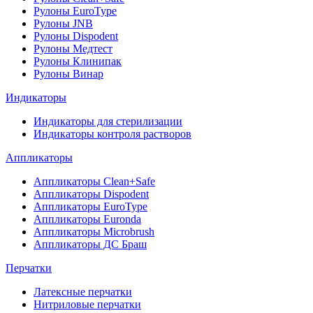
Рулоны EuroType
Рулоны JNB
Рулоны Dispodent
Рулоны Медтест
Рулоны Клинипак
Рулоны Винар
Индикаторы
Индикаторы для стерилизации
Индикаторы контроля растворов
Аппликаторы
Аппликаторы Clean+Safe
Аппликаторы Dispodent
Аппликаторы EuroType
Аппликаторы Euronda
Аппликаторы Microbrush
Аппликаторы ДС Браш
Перчатки
Латексные перчатки
Нитриловые перчатки