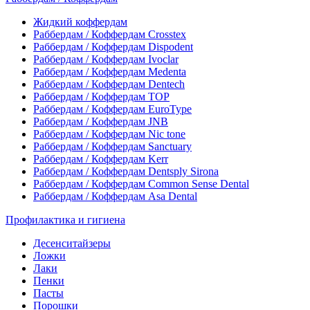
Жидкий коффердам
Раббердам / Коффердам Crosstex
Раббердам / Коффердам Dispodent
Раббердам / Коффердам Ivoclar
Раббердам / Коффердам Medenta
Раббердам / Коффердам Dentech
Раббердам / Коффердам ТОР
Раббердам / Коффердам EuroType
Раббердам / Коффердам JNB
Раббердам / Коффердам Nic tone
Раббердам / Коффердам Sanctuary
Раббердам / Коффердам Kerr
Раббердам / Коффердам Dentsply Sirona
Раббердам / Коффердам Common Sense Dental
Раббердам / Коффердам Asa Dental
Профилактика и гигиена
Десенситайзеры
Ложки
Лаки
Пенки
Пасты
Порошки