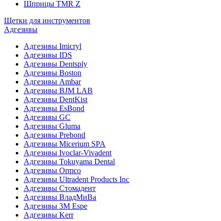
Шприцы TMR Z
Щетки для инструментов
Адгезивы
Адгезивы Imicryl
Адгезивы IDS
Адгезивы Dentsply
Адгезивы Boston
Адгезивы Ambar
Адгезивы BJM LAB
Адгезивы DentKist
Адгезивы EsBond
Адгезивы GC
Адгезивы Gluma
Адгезивы Prebond
Адгезивы Micerium SPA
Адгезивы Ivoclar-Vivadent
Адгезивы Tokuyama Dental
Адгезивы Ormco
Адгезивы Ultradent Products Inc
Адгезивы Стомадент
Адгезивы ВладМиВа
Адгезивы 3M Espe
Адгезивы Kerr