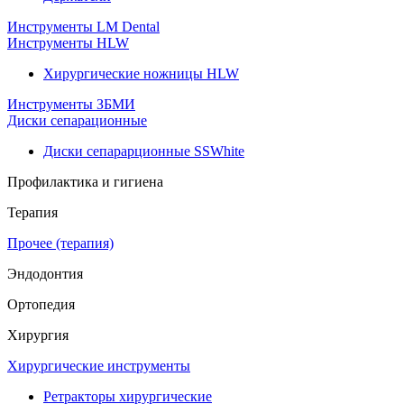
Инструменты LM Dental
Инструменты HLW
Хирургические ножницы HLW
Инструменты ЗБМИ
Диски сепарационные
Диски сепарарционные SSWhite
Профилактика и гигиена
Терапия
Прочее (терапия)
Эндодонтия
Ортопедия
Хирургия
Хирургические инструменты
Ретракторы хирургические