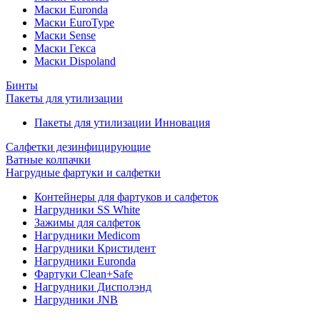
Маски Euronda
Маски EuroType
Маски Sense
Маски Гекса
Маски Dispoland
Бинты
Пакеты для утилизации
Пакеты для утилизации Инновация
Салфетки дезинфицирующие
Ватные колпачки
Нагрудные фартуки и салфетки
Контейнеры для фартуков и салфеток
Нагрудники SS White
Зажимы для салфеток
Нагрудники Medicom
Нагрудники Кристидент
Нагрудники Euronda
Фартуки Clean+Safe
Нагрудники Дисполэнд
Нагрудники JNB