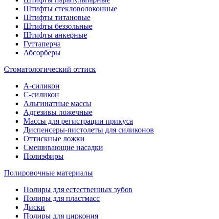
Штифты стекловолоконные
Штифты титановые
Штифты беззольные
Штифты анкерные
Гуттаперча
Абсорберы
Стоматологический оттиск
А-силикон
C-силикон
Альгинатные массы
Адгезивы ложечные
Массы для регистрации прикуса
Диспенсеры-пистолеты для силиконов
Оттискные ложки
Смешивающие насадки
Полиэфиры
Полировочные материалы
Полиры для естественных зубов
Полиры для пластмасс
Диски
Полиры для циркония