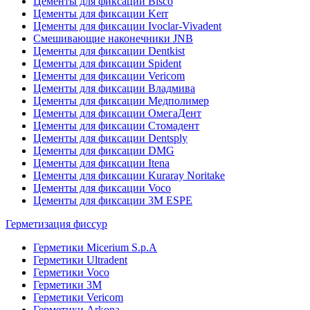
Цементы для фиксации Bisco
Цементы для фиксации Kerr
Цементы для фиксации Ivoclar-Vivadent
Смешивающие наконечники JNB
Цементы для фиксации Dentkist
Цементы для фиксации Spident
Цементы для фиксации Vericom
Цементы для фиксации Владмива
Цементы для фиксации Медполимер
Цементы для фиксации ОмегаДент
Цементы для фиксации Стомадент
Цементы для фиксации Dentsply
Цементы для фиксации DMG
Цементы для фиксации Itena
Цементы для фиксации Kuraray Noritake
Цементы для фиксации Voco
Цементы для фиксации 3M ESPE
Герметизация фиссур
Герметики Micerium S.p.A
Герметики Ultradent
Герметики Voco
Герметики 3M
Герметики Vericom
Герметики Arkona