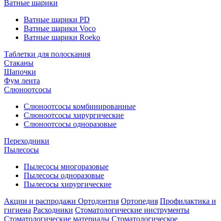
Ватные шарики
Ватные шарики PD
Ватные шарики Voco
Ватные шарики Roeko
Таблетки для полоскания
Стаканы
Шапочки
Фум лента
Слюноотсосы
Слюноотсосы комбинированные
Слюноотсосы хирургические
Слюноотсосы одноразовые
Переходники
Пылесосы
Пылесосы многоразовые
Пылесосы одноразовые
Пылесосы хирургические
Акции и распродажи
Ортодонтия
Ортопедия
Профилактика и
гигиена
Расходники
Стоматологические инструменты
Стоматологические материалы
Стоматологическое