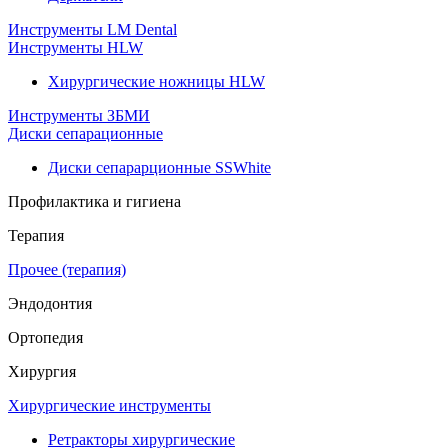
Инструменты LM Dental
Инструменты HLW
Хирургические ножницы HLW
Инструменты ЗБМИ
Диски сепарационные
Диски сепарарционные SSWhite
Профилактика и гигиена
Терапия
Прочее (терапия)
Эндодонтия
Ортопедия
Хирургия
Хирургические инструменты
Ретракторы хирургические