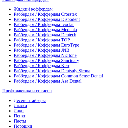
Жидкий коффердам
Раббердам / Коффердам Crosstex
Раббердам / Коффердам Dispodent
Раббердам / Коффердам Ivoclar
Раббердам / Коффердам Medenta
Раббердам / Коффердам Dentech
Раббердам / Коффердам ТОР
Раббердам / Коффердам EuroType
Раббердам / Коффердам JNB
Раббердам / Коффердам Nic tone
Раббердам / Коффердам Sanctuary
Раббердам / Коффердам Kerr
Раббердам / Коффердам Dentsply Sirona
Раббердам / Коффердам Common Sense Dental
Раббердам / Коффердам Asa Dental
Профилактика и гигиена
Десенситайзеры
Ложки
Лаки
Пенки
Пасты
Порошки