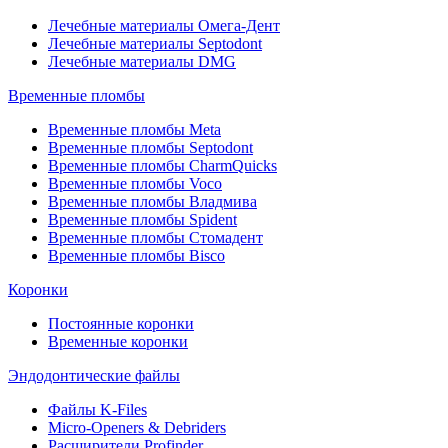
Лечебные материалы Омега-Дент
Лечебные материалы Septodont
Лечебные материалы DMG
Временные пломбы
Временные пломбы Meta
Временные пломбы Septodont
Временные пломбы CharmQuicks
Временные пломбы Voco
Временные пломбы Владмива
Временные пломбы Spident
Временные пломбы Стомадент
Временные пломбы Bisco
Коронки
Постоянные коронки
Временные коронки
Эндодонтические файлы
Файлы K-Files
Micro-Openers & Debriders
Расширители Profinder