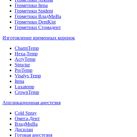
Герметики Itena
Герметики Spident
Герметики ВладМиВа
Герметики DentKist
Герметики Стомадент
Изготовление временных коронок
CharmTemp
Hexa-Temp
AcryTemp
Structur
ProTemp
Visalys Temp
Itena
Luxatemp
CrownTemp
Аппликационная анестезия
Cold Spray
Омега-Дент
ВладМиВа
Дисилан
Готовая анестезия