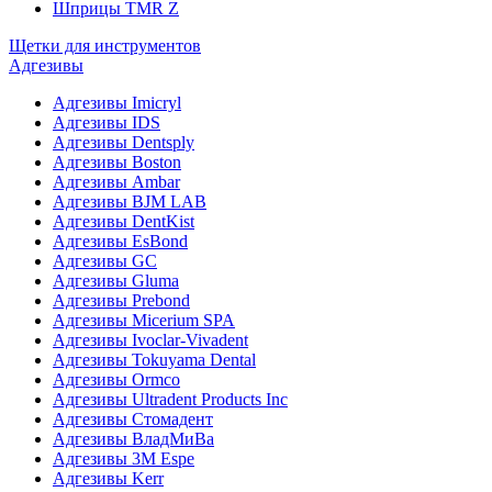
Шприцы TMR Z
Щетки для инструментов
Адгезивы
Адгезивы Imicryl
Адгезивы IDS
Адгезивы Dentsply
Адгезивы Boston
Адгезивы Ambar
Адгезивы BJM LAB
Адгезивы DentKist
Адгезивы EsBond
Адгезивы GC
Адгезивы Gluma
Адгезивы Prebond
Адгезивы Micerium SPA
Адгезивы Ivoclar-Vivadent
Адгезивы Tokuyama Dental
Адгезивы Ormco
Адгезивы Ultradent Products Inc
Адгезивы Стомадент
Адгезивы ВладМиВа
Адгезивы 3M Espe
Адгезивы Kerr