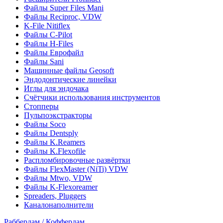
Файлы Super Files Mani
Файлы Reciproc, VDW
K-File Nitiflex
Файлы C-Pilot
Файлы H-Files
Файлы Еврофайл
Файлы Sani
Машинные файлы Geosoft
Эндодонтические линейки
Иглы для эндочака
Счётчики использования инструментов
Стопперы
Пульпоэкстракторы
Файлы Soco
Файлы Dentsply
Файлы K.Reamers
Файлы K.Flexofile
Распломбировочные развёртки
Файлы FlexMaster (NiTi) VDW
Файлы Mtwo, VDW
Файлы K-Flexoreamer
Spreaders, Pluggers
Каналонаполнители
Раббердам / Коффердам