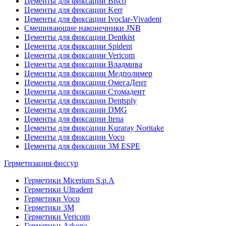
Цементы для фиксации Bisco
Цементы для фиксации Kerr
Цементы для фиксации Ivoclar-Vivadent
Смешивающие наконечники JNB
Цементы для фиксации Dentkist
Цементы для фиксации Spident
Цементы для фиксации Vericom
Цементы для фиксации Владмива
Цементы для фиксации Медполимер
Цементы для фиксации ОмегаДент
Цементы для фиксации Стомадент
Цементы для фиксации Dentsply
Цементы для фиксации DMG
Цементы для фиксации Itena
Цементы для фиксации Kuraray Noritake
Цементы для фиксации Voco
Цементы для фиксации 3M ESPE
Герметизация фиссур
Герметики Micerium S.p.A
Герметики Ultradent
Герметики Voco
Герметики 3M
Герметики Vericom
Герметики Arkona