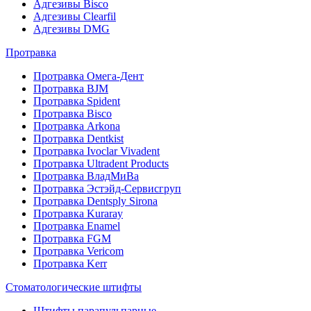
Адгезивы Bisco
Адгезивы Clearfil
Адгезивы DMG
Протравка
Протравка Омега-Дент
Протравка BJM
Протравка Spident
Протравка Bisco
Протравка Arkona
Протравка Dentkist
Протравка Ivoclar Vivadent
Протравка Ultradent Products
Протравка ВладМиВа
Протравка Эстэйд-Сервисгруп
Протравка Dentsply Sirona
Протравка Kuraray
Протравка Enamel
Протравка FGM
Протравка Vericom
Протравка Kerr
Стоматологические штифты
Штифты парапульпарные