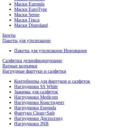
Маски Euronda
Маски EuroType
Маски Sense
Маски Гекса
Маски Dispoland
Бинты
Пакеты для утилизации
Пакеты для утилизации Инновация
Салфетки дезинфицирующие
Ватные колпачки
Нагрудные фартуки и салфетки
Контейнеры для фартуков и салфеток
Нагрудники SS White
Зажимы для салфеток
Нагрудники Medicom
Нагрудники Кристидент
Нагрудники Euronda
Фартуки Clean+Safe
Нагрудники Дисполэнд
Нагрудники JNB