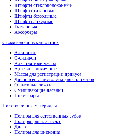
Штифты стекловолоконные
Штифты титановые
Штифты беззольные
Штифты анкерные
Гуттаперча
Абсорберы
Стоматологический оттиск
А-силикон
C-силикон
Альгинатные массы
Адгезивы ложечные
Массы для регистрации прикуса
Диспенсеры-пистолеты для силиконов
Оттискные ложки
Смешивающие насадки
Полиэфиры
Полировочные материалы
Полиры для естественных зубов
Полиры для пластмасс
Диски
Полиры для циркония