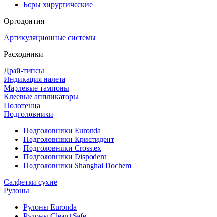
Боры хирургические
Ортодонтия
Артикуляционные системы
Расходники
Драй-типсы
Индикация налета
Марлевые тампоны
Клеевые аппликаторы
Полотенца
Подголовники
Подголовники Euronda
Подголовники Кристидент
Подголовники Crosstex
Подголовники Dispodent
Подголовники Shanghai Dochem
Салфетки сухие
Рулоны
Рулоны Euronda
Рулоны Clean+Safe