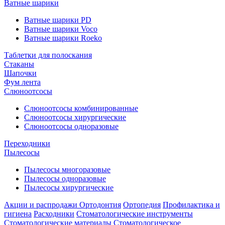
Ватные шарики
Ватные шарики PD
Ватные шарики Voco
Ватные шарики Roeko
Таблетки для полоскания
Стаканы
Шапочки
Фум лента
Слюноотсосы
Слюноотсосы комбинированные
Слюноотсосы хирургические
Слюноотсосы одноразовые
Переходники
Пылесосы
Пылесосы многоразовые
Пылесосы одноразовые
Пылесосы хирургические
Акции и распродажи
Ортодонтия
Ортопедия
Профилактика и
гигиена
Расходники
Стоматологические инструменты
Стоматологические материалы
Стоматологическое