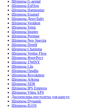
Шприцы G-aenial
Шприцы EsFlow
Шприцы Harmonize
Шприцы Enamel
Шприцы ДентЛайт
Шприцы Verident
Шприцы Tetric
Шприцы Inspiro
Шприцы Premise
Шприцы Neo Spectra
Шприцы Denfil
Шприцы Charisma
Шприцы Vertise Flow
Шприцы ФлоуРест
Шприцы TWiNY
Шприцы Llis
Шприцы Opallis
Шприцы Revolution
Шприцы Arkona
Шприцы SDR
Шприцы IPS Empress
Шприцы Vittra APS
Диспенсеры-пистолеты для капсул
Шприцы Dynamic
Шприцы IGOS