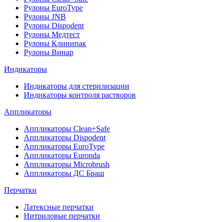
Рулоны EuroType
Рулоны JNB
Рулоны Dispodent
Рулоны Медтест
Рулоны Клинипак
Рулоны Винар
Индикаторы
Индикаторы для стерилизации
Индикаторы контроля растворов
Аппликаторы
Аппликаторы Clean+Safe
Аппликаторы Dispodent
Аппликаторы EuroType
Аппликаторы Euronda
Аппликаторы Microbrush
Аппликаторы ДС Браш
Перчатки
Латексные перчатки
Нитриловые перчатки