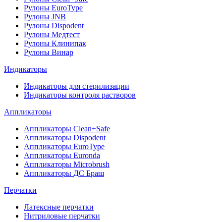
Рулоны EuroType
Рулоны JNB
Рулоны Dispodent
Рулоны Медтест
Рулоны Клинипак
Рулоны Винар
Индикаторы
Индикаторы для стерилизации
Индикаторы контроля растворов
Аппликаторы
Аппликаторы Clean+Safe
Аппликаторы Dispodent
Аппликаторы EuroType
Аппликаторы Euronda
Аппликаторы Microbrush
Аппликаторы ДС Браш
Перчатки
Латексные перчатки
Нитриловые перчатки