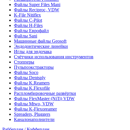
Файлы Super Files Mani
Файлы Reciproc, VDW
K-File Nitiflex
Файлы C-Pilot
Файлы H-Files
Файлы Еврофайл
Файлы Sani
Машинные файлы Geosoft
Эндодонтические линейки
Иглы для эндочака
Счётчики использования инструментов
Стопперы
Пульпоэкстракторы
Файлы Soco
Файлы Dentsply
Файлы K.Reamers
Файлы K.Flexofile
Распломбировочные развёртки
Файлы FlexMaster (NiTi) VDW
Файлы Mtwo, VDW
Файлы K-Flexoreamer
Spreaders, Pluggers
Каналонаполнители
Раббердам / Коффердам