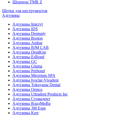
Шприцы TMR Z
Щетки для инструментов
Адгезивы
Адгезивы Imicryl
Адгезивы IDS
Адгезивы Dentsply
Адгезивы Boston
Адгезивы Ambar
Адгезивы BJM LAB
Адгезивы DentKist
Адгезивы EsBond
Адгезивы GC
Адгезивы Gluma
Адгезивы Prebond
Адгезивы Micerium SPA
Адгезивы Ivoclar-Vivadent
Адгезивы Tokuyama Dental
Адгезивы Ormco
Адгезивы Ultradent Products Inc
Адгезивы Стомадент
Адгезивы ВладМиВа
Адгезивы 3M Espe
Адгезивы Kerr