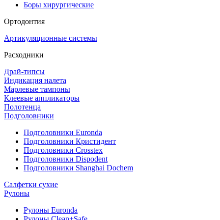
Боры хирургические
Ортодонтия
Артикуляционные системы
Расходники
Драй-типсы
Индикация налета
Марлевые тампоны
Клеевые аппликаторы
Полотенца
Подголовники
Подголовники Euronda
Подголовники Кристидент
Подголовники Crosstex
Подголовники Dispodent
Подголовники Shanghai Dochem
Салфетки сухие
Рулоны
Рулоны Euronda
Рулоны Clean+Safe