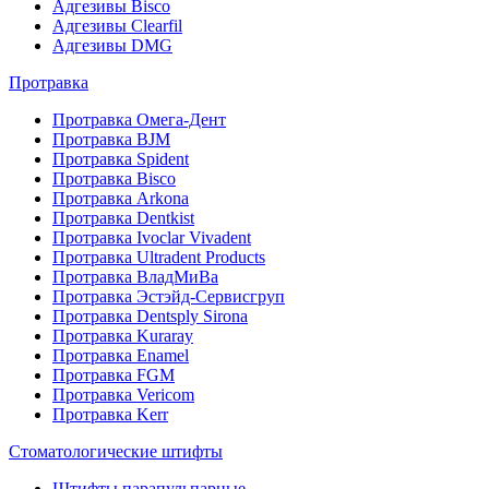
Адгезивы Bisco
Адгезивы Clearfil
Адгезивы DMG
Протравка
Протравка Омега-Дент
Протравка BJM
Протравка Spident
Протравка Bisco
Протравка Arkona
Протравка Dentkist
Протравка Ivoclar Vivadent
Протравка Ultradent Products
Протравка ВладМиВа
Протравка Эстэйд-Сервисгруп
Протравка Dentsply Sirona
Протравка Kuraray
Протравка Enamel
Протравка FGM
Протравка Vericom
Протравка Kerr
Стоматологические штифты
Штифты парапульпарные