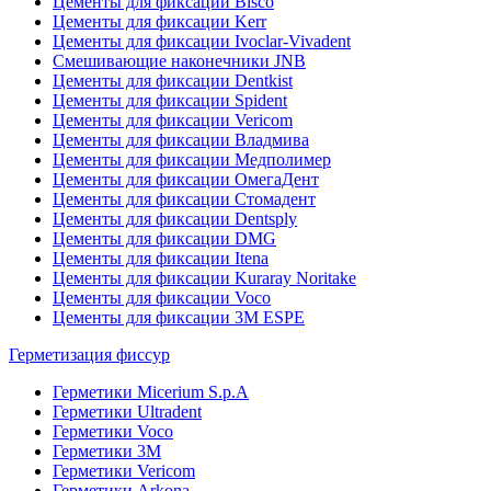
Цементы для фиксации Bisco
Цементы для фиксации Kerr
Цементы для фиксации Ivoclar-Vivadent
Смешивающие наконечники JNB
Цементы для фиксации Dentkist
Цементы для фиксации Spident
Цементы для фиксации Vericom
Цементы для фиксации Владмива
Цементы для фиксации Медполимер
Цементы для фиксации ОмегаДент
Цементы для фиксации Стомадент
Цементы для фиксации Dentsply
Цементы для фиксации DMG
Цементы для фиксации Itena
Цементы для фиксации Kuraray Noritake
Цементы для фиксации Voco
Цементы для фиксации 3M ESPE
Герметизация фиссур
Герметики Micerium S.p.A
Герметики Ultradent
Герметики Voco
Герметики 3M
Герметики Vericom
Герметики Arkona