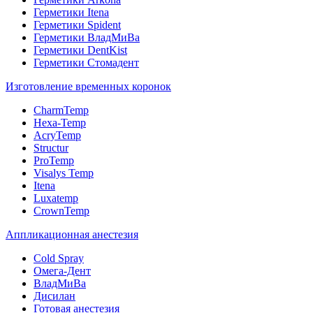
Герметики Itena
Герметики Spident
Герметики ВладМиВа
Герметики DentKist
Герметики Стомадент
Изготовление временных коронок
CharmTemp
Hexa-Temp
AcryTemp
Structur
ProTemp
Visalys Temp
Itena
Luxatemp
CrownTemp
Аппликационная анестезия
Cold Spray
Омега-Дент
ВладМиВа
Дисилан
Готовая анестезия