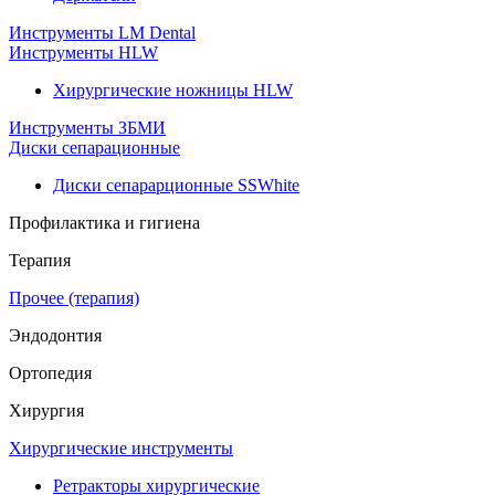
Инструменты LM Dental
Инструменты HLW
Хирургические ножницы HLW
Инструменты ЗБМИ
Диски сепарационные
Диски сепарарционные SSWhite
Профилактика и гигиена
Терапия
Прочее (терапия)
Эндодонтия
Ортопедия
Хирургия
Хирургические инструменты
Ретракторы хирургические