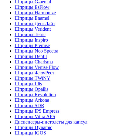
Шприцы G-aenial
Шприцы EsFlow
Шприцы Harmonize
Шприцы Enamel
Шприцы ДентЛайт
Шприцы Verident
Шприцы Tetric
Шприцы Inspiro
Шприцы Premise
Шприцы Neo Spectra
Шприцы Denfil
Шприцы Charisma
Шприцы Vertise Flow
Шприцы ФлоуРест
Шприцы TWiNY
Шприцы Llis
Шприцы Opallis
Шприцы Revolution
Шприцы Arkona
Шприцы SDR
Шприцы IPS Empress
Шприцы Vittra APS
Диспенсеры-пистолеты для капсул
Шприцы Dynamic
Шприцы IGOS