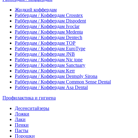
Жидкий коффердам
Раббердам / Коффердам Crosstex
Раббердам / Коффердам Dispodent
Раббердам / Коффердам Ivoclar
Раббердам / Коффердам Medenta
Раббердам / Коффердам Dentech
Раббердам / Коффердам ТОР
Раббердам / Коффердам EuroType
Раббердам / Коффердам JNB
Раббердам / Коффердам Nic tone
Раббердам / Коффердам Sanctuary
Раббердам / Коффердам Kerr
Раббердам / Коффердам Dentsply Sirona
Раббердам / Коффердам Common Sense Dental
Раббердам / Коффердам Asa Dental
Профилактика и гигиена
Десенситайзеры
Ложки
Лаки
Пенки
Пасты
Порошки