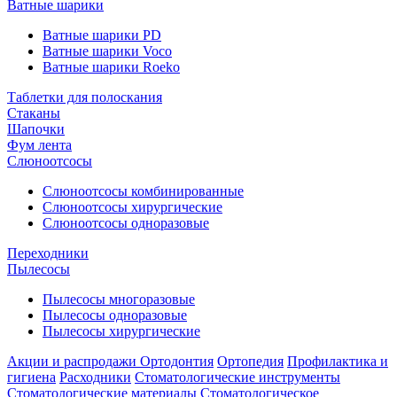
Ватные шарики
Ватные шарики PD
Ватные шарики Voco
Ватные шарики Roeko
Таблетки для полоскания
Стаканы
Шапочки
Фум лента
Слюноотсосы
Слюноотсосы комбинированные
Слюноотсосы хирургические
Слюноотсосы одноразовые
Переходники
Пылесосы
Пылесосы многоразовые
Пылесосы одноразовые
Пылесосы хирургические
Акции и распродажи
Ортодонтия
Ортопедия
Профилактика и
гигиена
Расходники
Стоматологические инструменты
Стоматологические материалы
Стоматологическое