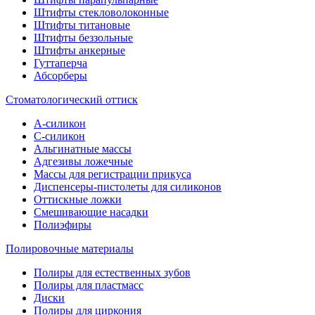
Штифты стекловолоконные
Штифты титановые
Штифты беззольные
Штифты анкерные
Гуттаперча
Абсорберы
Стоматологический оттиск
А-силикон
C-силикон
Альгинатные массы
Адгезивы ложечные
Массы для регистрации прикуса
Диспенсеры-пистолеты для силиконов
Оттискные ложки
Смешивающие насадки
Полиэфиры
Полировочные материалы
Полиры для естественных зубов
Полиры для пластмасс
Диски
Полиры для циркония