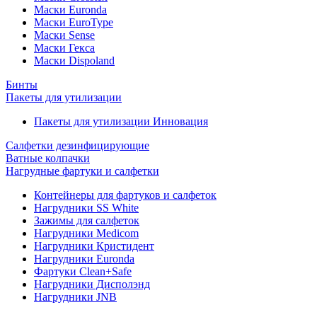
Маски Euronda
Маски EuroType
Маски Sense
Маски Гекса
Маски Dispoland
Бинты
Пакеты для утилизации
Пакеты для утилизации Инновация
Салфетки дезинфицирующие
Ватные колпачки
Нагрудные фартуки и салфетки
Контейнеры для фартуков и салфеток
Нагрудники SS White
Зажимы для салфеток
Нагрудники Medicom
Нагрудники Кристидент
Нагрудники Euronda
Фартуки Clean+Safe
Нагрудники Дисполэнд
Нагрудники JNB