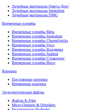
Лечебные материалы Омега-Дент
Лечебные материалы Septodont
Лечебные материалы DMG
Временные пломбы
Временные пломбы Meta
Временные пломбы Septodont
Временные пломбы CharmQuicks
Временные пломбы Voco
Временные пломбы Владмива
Временные пломбы Spident
Временные пломбы Стомадент
Временные пломбы Bisco
Коронки
Постоянные коронки
Временные коронки
Эндодонтические файлы
Файлы K-Files
Micro-Openers & Debriders
Расширители Profinder