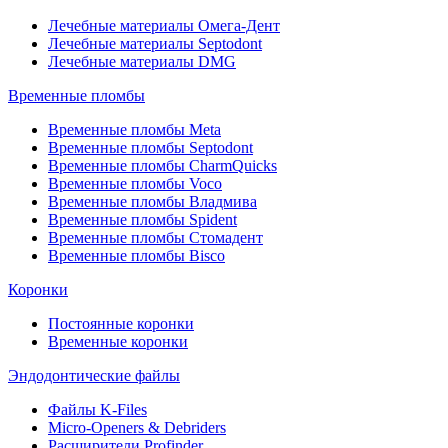
Лечебные материалы Омега-Дент
Лечебные материалы Septodont
Лечебные материалы DMG
Временные пломбы
Временные пломбы Meta
Временные пломбы Septodont
Временные пломбы CharmQuicks
Временные пломбы Voco
Временные пломбы Владмива
Временные пломбы Spident
Временные пломбы Стомадент
Временные пломбы Bisco
Коронки
Постоянные коронки
Временные коронки
Эндодонтические файлы
Файлы K-Files
Micro-Openers & Debriders
Расширители Profinder