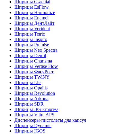
Шприцы G-aenial
Шприцы EsFlow
Шприцы Harmonize
Шприцы Enamel
Шприцы ДентЛайт
Шприцы Verident
Шприцы Tetric
Шприцы Inspiro
Шприцы Premise
Шприцы Neo Spectra
Шприцы Denfil
Шприцы Charisma
Шприцы Vertise Flow
Шприцы ФлоуРест
Шприцы TWiNY
Шприцы Llis
Шприцы Opallis
Шприцы Revolution
Шприцы Arkona
Шприцы SDR
Шприцы IPS Empress
Шприцы Vittra APS
Диспенсеры-пистолеты для капсул
Шприцы Dynamic
Шприцы IGOS