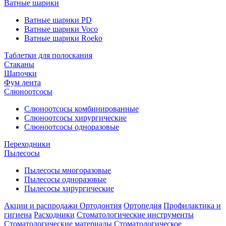
Ватные шарики
Ватные шарики PD
Ватные шарики Voco
Ватные шарики Roeko
Таблетки для полоскания
Стаканы
Шапочки
Фум лента
Слюноотсосы
Слюноотсосы комбинированные
Слюноотсосы хирургические
Слюноотсосы одноразовые
Переходники
Пылесосы
Пылесосы многоразовые
Пылесосы одноразовые
Пылесосы хирургические
Акции и распродажи
Ортодонтия
Ортопедия
Профилактика и
гигиена
Расходники
Стоматологические инструменты
Стоматологические материалы
Стоматологическое