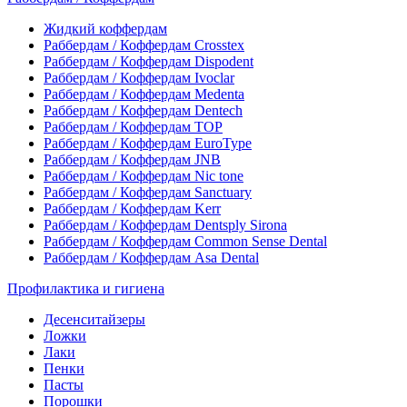
Жидкий коффердам
Раббердам / Коффердам Crosstex
Раббердам / Коффердам Dispodent
Раббердам / Коффердам Ivoclar
Раббердам / Коффердам Medenta
Раббердам / Коффердам Dentech
Раббердам / Коффердам ТОР
Раббердам / Коффердам EuroType
Раббердам / Коффердам JNB
Раббердам / Коффердам Nic tone
Раббердам / Коффердам Sanctuary
Раббердам / Коффердам Kerr
Раббердам / Коффердам Dentsply Sirona
Раббердам / Коффердам Common Sense Dental
Раббердам / Коффердам Asa Dental
Профилактика и гигиена
Десенситайзеры
Ложки
Лаки
Пенки
Пасты
Порошки