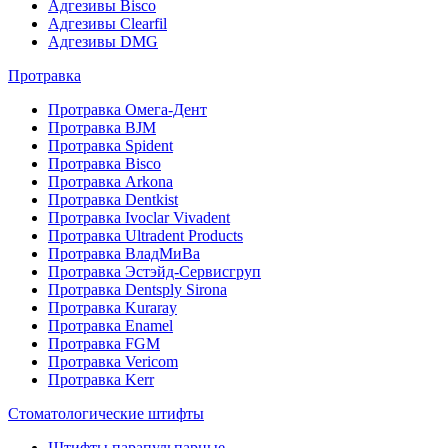
Адгезивы Bisco
Адгезивы Clearfil
Адгезивы DMG
Протравка
Протравка Омега-Дент
Протравка BJM
Протравка Spident
Протравка Bisco
Протравка Arkona
Протравка Dentkist
Протравка Ivoclar Vivadent
Протравка Ultradent Products
Протравка ВладМиВа
Протравка Эстэйд-Сервисгруп
Протравка Dentsply Sirona
Протравка Kuraray
Протравка Enamel
Протравка FGM
Протравка Vericom
Протравка Kerr
Стоматологические штифты
Штифты парапульпарные