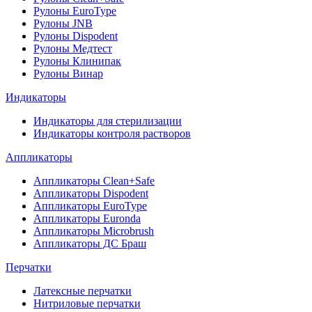
Рулоны EuroType
Рулоны JNB
Рулоны Dispodent
Рулоны Медтест
Рулоны Клинипак
Рулоны Винар
Индикаторы
Индикаторы для стерилизации
Индикаторы контроля растворов
Аппликаторы
Аппликаторы Clean+Safe
Аппликаторы Dispodent
Аппликаторы EuroType
Аппликаторы Euronda
Аппликаторы Microbrush
Аппликаторы ДС Браш
Перчатки
Латексные перчатки
Нитриловые перчатки