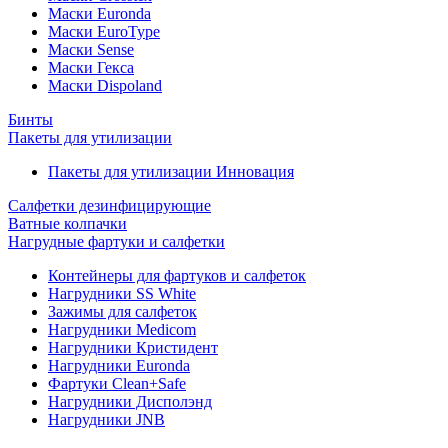
Маски Euronda
Маски EuroType
Маски Sense
Маски Гекса
Маски Dispoland
Бинты
Пакеты для утилизации
Пакеты для утилизации Инновация
Салфетки дезинфицирующие
Ватные колпачки
Нагрудные фартуки и салфетки
Контейнеры для фартуков и салфеток
Нагрудники SS White
Зажимы для салфеток
Нагрудники Medicom
Нагрудники Кристидент
Нагрудники Euronda
Фартуки Clean+Safe
Нагрудники Дисполэнд
Нагрудники JNB