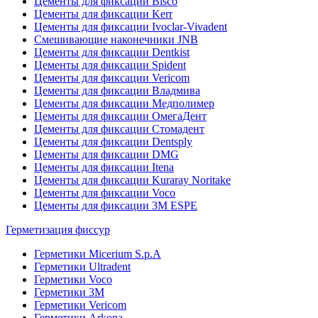
Цементы для фиксации Bisco
Цементы для фиксации Kerr
Цементы для фиксации Ivoclar-Vivadent
Смешивающие наконечники JNB
Цементы для фиксации Dentkist
Цементы для фиксации Spident
Цементы для фиксации Vericom
Цементы для фиксации Владмива
Цементы для фиксации Медполимер
Цементы для фиксации ОмегаДент
Цементы для фиксации Стомадент
Цементы для фиксации Dentsply
Цементы для фиксации DMG
Цементы для фиксации Itena
Цементы для фиксации Kuraray Noritake
Цементы для фиксации Voco
Цементы для фиксации 3M ESPE
Герметизация фиссур
Герметики Micerium S.p.A
Герметики Ultradent
Герметики Voco
Герметики 3M
Герметики Vericom
Герметики Arkona