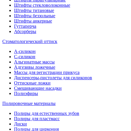
Штифты стекловолоконные
Штифты титановые
Штифты беззольные
Штифты анкерные
Гуттаперча
Абсорберы
Стоматологический оттиск
А-силикон
C-силикон
Альгинатные массы
Адгезивы ложечные
Массы для регистрации прикуса
Диспенсеры-пистолеты для силиконов
Оттискные ложки
Смешивающие насадки
Полиэфиры
Полировочные материалы
Полиры для естественных зубов
Полиры для пластмасс
Диски
Полиры для циркония