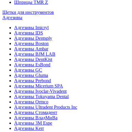
Шприцы TMR Z
Щетки для инструментов
Адгезивы
Адгезивы Imicryl
Адгезивы IDS
Адгезивы Dentsply
Адгезивы Boston
Адгезивы Ambar
Адгезивы BJM LAB
Адгезивы DentKist
Адгезивы EsBond
Адгезивы GC
Адгезивы Gluma
Адгезивы Prebond
Адгезивы Micerium SPA
Адгезивы Ivoclar-Vivadent
Адгезивы Tokuyama Dental
Адгезивы Ormco
Адгезивы Ultradent Products Inc
Адгезивы Стомадент
Адгезивы ВладМиВа
Адгезивы 3M Espe
Адгезивы Kerr