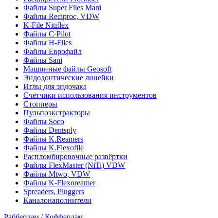
Файлы Super Files Mani
Файлы Reciproc, VDW
K-File Nitiflex
Файлы C-Pilot
Файлы H-Files
Файлы Еврофайл
Файлы Sani
Машинные файлы Geosoft
Эндодонтические линейки
Иглы для эндочака
Счётчики использования инструментов
Стопперы
Пульпоэкстракторы
Файлы Soco
Файлы Dentsply
Файлы K.Reamers
Файлы K.Flexofile
Распломбировочные развёртки
Файлы FlexMaster (NiTi) VDW
Файлы Mtwo, VDW
Файлы K-Flexoreamer
Spreaders, Pluggers
Каналонаполнители
Раббердам / Коффердам