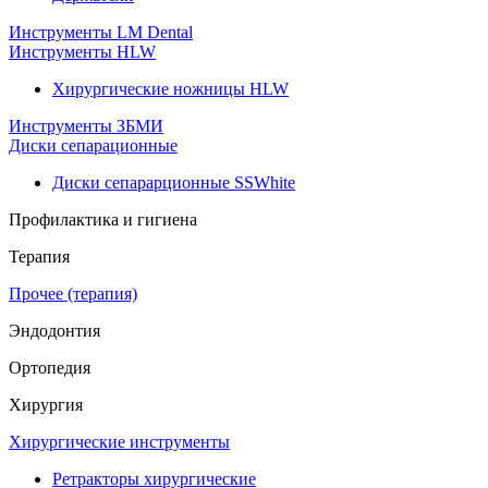
Инструменты LM Dental
Инструменты HLW
Хирургические ножницы HLW
Инструменты ЗБМИ
Диски сепарационные
Диски сепарарционные SSWhite
Профилактика и гигиена
Терапия
Прочее (терапия)
Эндодонтия
Ортопедия
Хирургия
Хирургические инструменты
Ретракторы хирургические