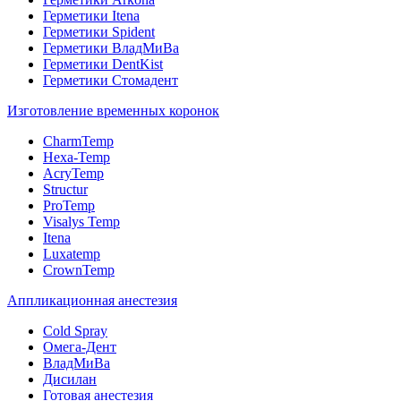
Герметики Itena
Герметики Spident
Герметики ВладМиВа
Герметики DentKist
Герметики Стомадент
Изготовление временных коронок
CharmTemp
Hexa-Temp
AcryTemp
Structur
ProTemp
Visalys Temp
Itena
Luxatemp
CrownTemp
Аппликационная анестезия
Cold Spray
Омега-Дент
ВладМиВа
Дисилан
Готовая анестезия