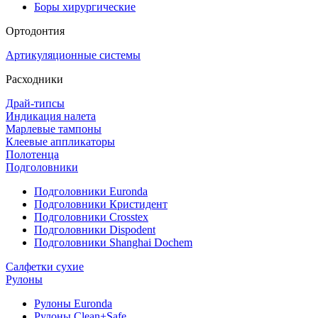
Боры хирургические
Ортодонтия
Артикуляционные системы
Расходники
Драй-типсы
Индикация налета
Марлевые тампоны
Клеевые аппликаторы
Полотенца
Подголовники
Подголовники Euronda
Подголовники Кристидент
Подголовники Crosstex
Подголовники Dispodent
Подголовники Shanghai Dochem
Салфетки сухие
Рулоны
Рулоны Euronda
Рулоны Clean+Safe