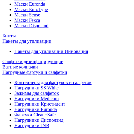
Маски Euronda
Маски EuroType
Маски Sense
Маски Гекса
Маски Dispoland
Бинты
Пакеты для утилизации
Пакеты для утилизации Инновация
Салфетки дезинфицирующие
Ватные колпачки
Нагрудные фартуки и салфетки
Контейнеры для фартуков и салфеток
Нагрудники SS White
Зажимы для салфеток
Нагрудники Medicom
Нагрудники Кристидент
Нагрудники Euronda
Фартуки Clean+Safe
Нагрудники Дисполэнд
Нагрудники JNB