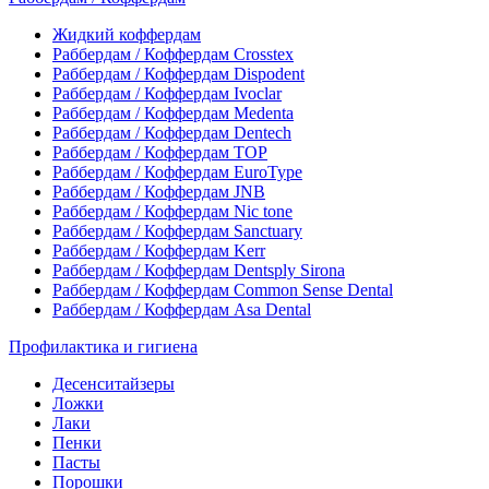
Жидкий коффердам
Раббердам / Коффердам Crosstex
Раббердам / Коффердам Dispodent
Раббердам / Коффердам Ivoclar
Раббердам / Коффердам Medenta
Раббердам / Коффердам Dentech
Раббердам / Коффердам ТОР
Раббердам / Коффердам EuroType
Раббердам / Коффердам JNB
Раббердам / Коффердам Nic tone
Раббердам / Коффердам Sanctuary
Раббердам / Коффердам Kerr
Раббердам / Коффердам Dentsply Sirona
Раббердам / Коффердам Common Sense Dental
Раббердам / Коффердам Asa Dental
Профилактика и гигиена
Десенситайзеры
Ложки
Лаки
Пенки
Пасты
Порошки