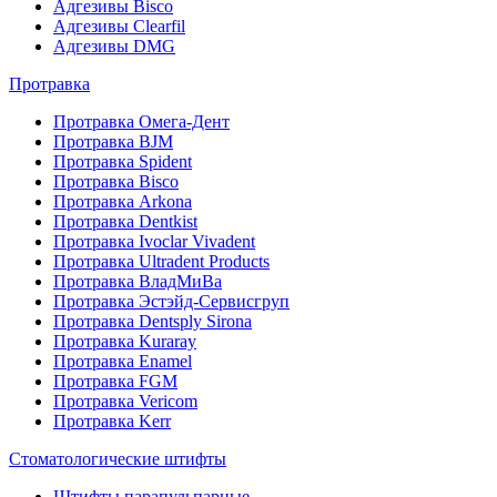
Адгезивы Bisco
Адгезивы Clearfil
Адгезивы DMG
Протравка
Протравка Омега-Дент
Протравка BJM
Протравка Spident
Протравка Bisco
Протравка Arkona
Протравка Dentkist
Протравка Ivoclar Vivadent
Протравка Ultradent Products
Протравка ВладМиВа
Протравка Эстэйд-Сервисгруп
Протравка Dentsply Sirona
Протравка Kuraray
Протравка Enamel
Протравка FGM
Протравка Vericom
Протравка Kerr
Стоматологические штифты
Штифты парапульпарные