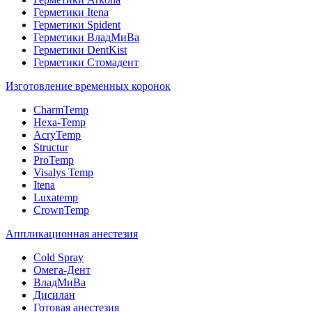
Герметики Itena
Герметики Spident
Герметики ВладМиВа
Герметики DentKist
Герметики Стомадент
Изготовление временных коронок
CharmTemp
Hexa-Temp
AcryTemp
Structur
ProTemp
Visalys Temp
Itena
Luxatemp
CrownTemp
Аппликационная анестезия
Cold Spray
Омега-Дент
ВладМиВа
Дисилан
Готовая анестезия