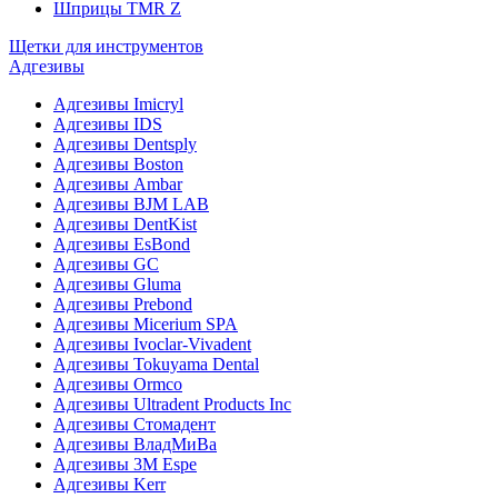
Шприцы TMR Z
Щетки для инструментов
Адгезивы
Адгезивы Imicryl
Адгезивы IDS
Адгезивы Dentsply
Адгезивы Boston
Адгезивы Ambar
Адгезивы BJM LAB
Адгезивы DentKist
Адгезивы EsBond
Адгезивы GC
Адгезивы Gluma
Адгезивы Prebond
Адгезивы Micerium SPA
Адгезивы Ivoclar-Vivadent
Адгезивы Tokuyama Dental
Адгезивы Ormco
Адгезивы Ultradent Products Inc
Адгезивы Стомадент
Адгезивы ВладМиВа
Адгезивы 3M Espe
Адгезивы Kerr