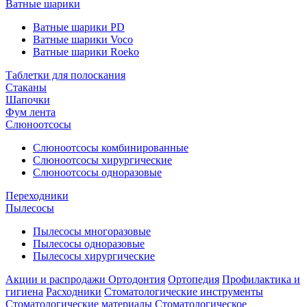
Ватные шарики
Ватные шарики PD
Ватные шарики Voco
Ватные шарики Roeko
Таблетки для полоскания
Стаканы
Шапочки
Фум лента
Слюноотсосы
Слюноотсосы комбинированные
Слюноотсосы хирургические
Слюноотсосы одноразовые
Переходники
Пылесосы
Пылесосы многоразовые
Пылесосы одноразовые
Пылесосы хирургические
Акции и распродажи
Ортодонтия
Ортопедия
Профилактика и
гигиена
Расходники
Стоматологические инструменты
Стоматологические материалы
Стоматологическое