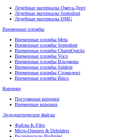
Лечебные материалы Омега-Дент
Лечебные материалы Septodont
Лечебные материалы DMG
Временные пломбы
Временные пломбы Meta
Временные пломбы Septodont
Временные пломбы CharmQuicks
Временные пломбы Voco
Временные пломбы Владмива
Временные пломбы Spident
Временные пломбы Стомадент
Временные пломбы Bisco
Коронки
Постоянные коронки
Временные коронки
Эндодонтические файлы
Файлы K-Files
Micro-Openers & Debriders
Расширители Profinder