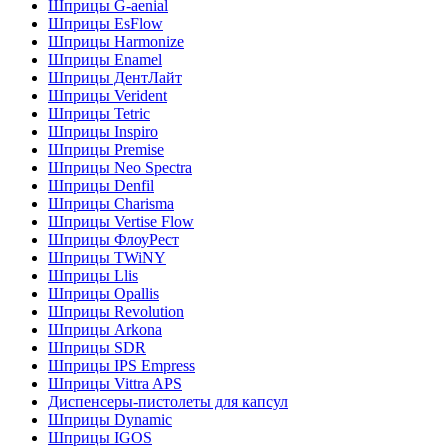
Шприцы G-aenial
Шприцы EsFlow
Шприцы Harmonize
Шприцы Enamel
Шприцы ДентЛайт
Шприцы Verident
Шприцы Tetric
Шприцы Inspiro
Шприцы Premise
Шприцы Neo Spectra
Шприцы Denfil
Шприцы Charisma
Шприцы Vertise Flow
Шприцы ФлоуРест
Шприцы TWiNY
Шприцы Llis
Шприцы Opallis
Шприцы Revolution
Шприцы Arkona
Шприцы SDR
Шприцы IPS Empress
Шприцы Vittra APS
Диспенсеры-пистолеты для капсул
Шприцы Dynamic
Шприцы IGOS