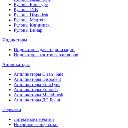
Рулоны EuroType
Рулоны JNB
Рулоны Dispodent
Рулоны Медтест
Рулоны Клинипак
Рулоны Винар
Индикаторы
Индикаторы для стерилизации
Индикаторы контроля растворов
Аппликаторы
Аппликаторы Clean+Safe
Аппликаторы Dispodent
Аппликаторы EuroType
Аппликаторы Euronda
Аппликаторы Microbrush
Аппликаторы ДС Браш
Перчатки
Латексные перчатки
Нитриловые перчатки