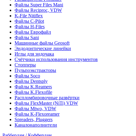
Файлы Super Files Mani
Файлы Reciproc, VDW
K-File Nitiflex
Файлы C-Pilot
Файлы H-Files
Файлы Еврофайл
Файлы Sani
Машинные файлы Geosoft
Эндодонтические линейки
Иглы для эндочака
Счётчики использования инструментов
Стопперы
Пульпоэкстракторы
Файлы Soco
Файлы Dentsply
Файлы K.Reamers
Файлы K.Flexofile
Распломбировочные развёртки
Файлы FlexMaster (NiTi) VDW
Файлы Mtwo, VDW
Файлы K-Flexoreamer
Spreaders, Pluggers
Каналонаполнители
Раббердам / Коффердам