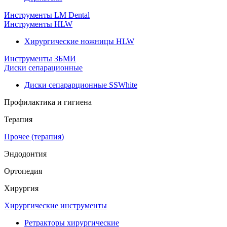
Инструменты LM Dental
Инструменты HLW
Хирургические ножницы HLW
Инструменты ЗБМИ
Диски сепарационные
Диски сепарарционные SSWhite
Профилактика и гигиена
Терапия
Прочее (терапия)
Эндодонтия
Ортопедия
Хирургия
Хирургические инструменты
Ретракторы хирургические