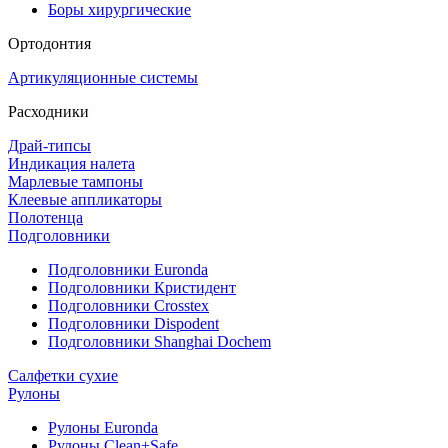
Боры хирургические
Ортодонтия
Артикуляционные системы
Расходники
Драй-типсы
Индикация налета
Марлевые тампоны
Клеевые аппликаторы
Полотенца
Подголовники
Подголовники Euronda
Подголовники Кристидент
Подголовники Crosstex
Подголовники Dispodent
Подголовники Shanghai Dochem
Салфетки сухие
Рулоны
Рулоны Euronda
Рулоны Clean+Safe