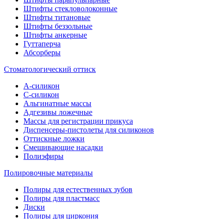
Штифты стекловолоконные
Штифты титановые
Штифты беззольные
Штифты анкерные
Гуттаперча
Абсорберы
Стоматологический оттиск
А-силикон
C-силикон
Альгинатные массы
Адгезивы ложечные
Массы для регистрации прикуса
Диспенсеры-пистолеты для силиконов
Оттискные ложки
Смешивающие насадки
Полиэфиры
Полировочные материалы
Полиры для естественных зубов
Полиры для пластмасс
Диски
Полиры для циркония