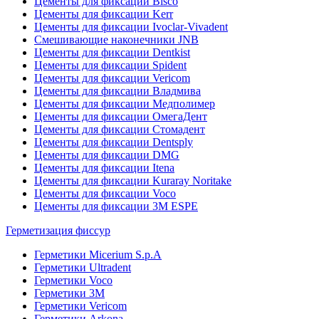
Цементы для фиксации Bisco
Цементы для фиксации Kerr
Цементы для фиксации Ivoclar-Vivadent
Смешивающие наконечники JNB
Цементы для фиксации Dentkist
Цементы для фиксации Spident
Цементы для фиксации Vericom
Цементы для фиксации Владмива
Цементы для фиксации Медполимер
Цементы для фиксации ОмегаДент
Цементы для фиксации Стомадент
Цементы для фиксации Dentsply
Цементы для фиксации DMG
Цементы для фиксации Itena
Цементы для фиксации Kuraray Noritake
Цементы для фиксации Voco
Цементы для фиксации 3M ESPE
Герметизация фиссур
Герметики Micerium S.p.A
Герметики Ultradent
Герметики Voco
Герметики 3M
Герметики Vericom
Герметики Arkona