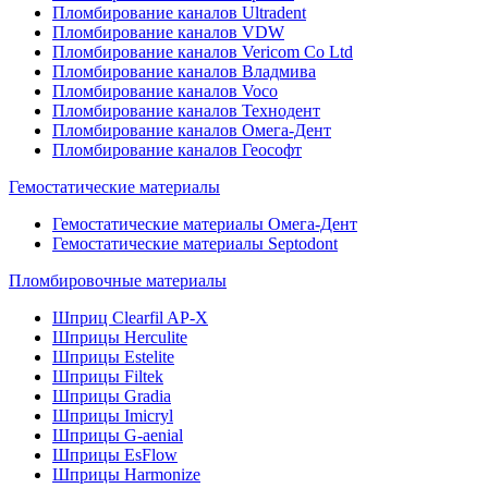
Пломбирование каналов Ultradent
Пломбирование каналов VDW
Пломбирование каналов Vericom Co Ltd
Пломбирование каналов Владмива
Пломбирование каналов Voco
Пломбирование каналов Технодент
Пломбирование каналов Омега-Дент
Пломбирование каналов Геософт
Гемостатические материалы
Гемостатические материалы Омега-Дент
Гемостатические материалы Septodont
Пломбировочные материалы
Шприц Clearfil AP-X
Шприцы Herculite
Шприцы Estelite
Шприцы Filtek
Шприцы Gradia
Шприцы Imicryl
Шприцы G-aenial
Шприцы EsFlow
Шприцы Harmonize