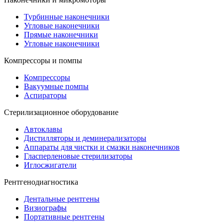
Турбинные наконечники
Угловые наконечники
Прямые наконечники
Угловые наконечники
Компрессоры и помпы
Компрессоры
Вакуумные помпы
Аспираторы
Стерилизационное оборудование
Автоклавы
Дистилляторы и деминерализаторы
Аппараты для чистки и смазки наконечников
Гласперленовые стерилизаторы
Иглосжигатели
Рентгенодиагностика
Дентальные рентгены
Визиографы
Портативные рентгены