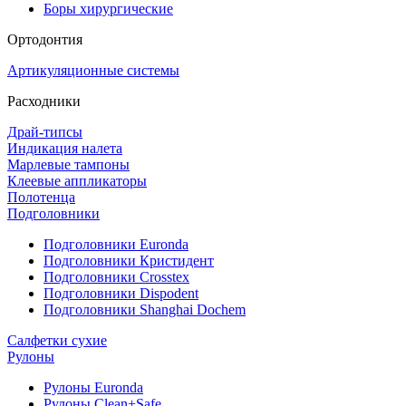
Боры хирургические
Ортодонтия
Артикуляционные системы
Расходники
Драй-типсы
Индикация налета
Марлевые тампоны
Клеевые аппликаторы
Полотенца
Подголовники
Подголовники Euronda
Подголовники Кристидент
Подголовники Crosstex
Подголовники Dispodent
Подголовники Shanghai Dochem
Салфетки сухие
Рулоны
Рулоны Euronda
Рулоны Clean+Safe