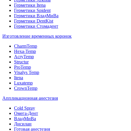
Герметики Itena
Герметики Spident
Герметики ВладМиВа
Герметики DentKist
Герметики Стомадент
Изготовление временных коронок
CharmTemp
Hexa-Temp
AcryTemp
Structur
ProTemp
Visalys Temp
Itena
Luxatemp
CrownTemp
Аппликационная анестезия
Cold Spray
Омега-Дент
ВладМиВа
Дисилан
Готовая анестезия