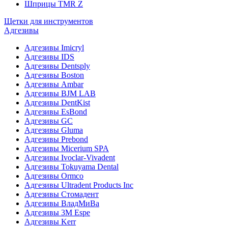
Шприцы TMR Z
Щетки для инструментов
Адгезивы
Адгезивы Imicryl
Адгезивы IDS
Адгезивы Dentsply
Адгезивы Boston
Адгезивы Ambar
Адгезивы BJM LAB
Адгезивы DentKist
Адгезивы EsBond
Адгезивы GC
Адгезивы Gluma
Адгезивы Prebond
Адгезивы Micerium SPA
Адгезивы Ivoclar-Vivadent
Адгезивы Tokuyama Dental
Адгезивы Ormco
Адгезивы Ultradent Products Inc
Адгезивы Стомадент
Адгезивы ВладМиВа
Адгезивы 3M Espe
Адгезивы Kerr