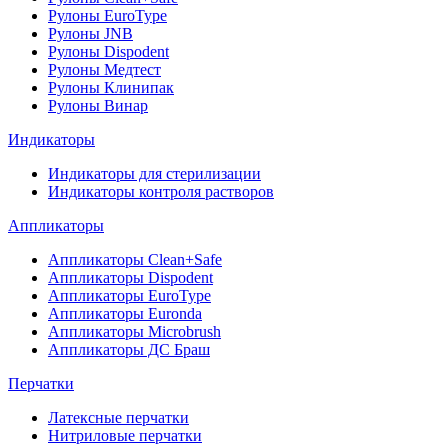
Рулоны EuroType
Рулоны JNB
Рулоны Dispodent
Рулоны Медтест
Рулоны Клинипак
Рулоны Винар
Индикаторы
Индикаторы для стерилизации
Индикаторы контроля растворов
Аппликаторы
Аппликаторы Clean+Safe
Аппликаторы Dispodent
Аппликаторы EuroType
Аппликаторы Euronda
Аппликаторы Microbrush
Аппликаторы ДС Браш
Перчатки
Латексные перчатки
Нитриловые перчатки