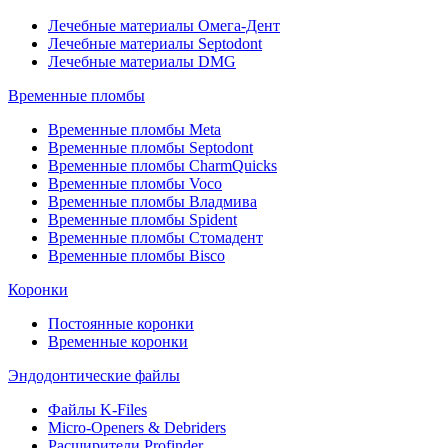
Лечебные материалы Омега-Дент
Лечебные материалы Septodont
Лечебные материалы DMG
Временные пломбы
Временные пломбы Meta
Временные пломбы Septodont
Временные пломбы CharmQuicks
Временные пломбы Voco
Временные пломбы Владмива
Временные пломбы Spident
Временные пломбы Стомадент
Временные пломбы Bisco
Коронки
Постоянные коронки
Временные коронки
Эндодонтические файлы
Файлы K-Files
Micro-Openers & Debriders
Расширители Profinder