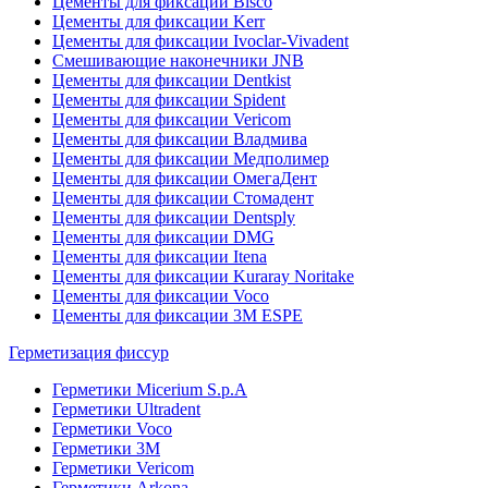
Цементы для фиксации Bisco
Цементы для фиксации Kerr
Цементы для фиксации Ivoclar-Vivadent
Смешивающие наконечники JNB
Цементы для фиксации Dentkist
Цементы для фиксации Spident
Цементы для фиксации Vericom
Цементы для фиксации Владмива
Цементы для фиксации Медполимер
Цементы для фиксации ОмегаДент
Цементы для фиксации Стомадент
Цементы для фиксации Dentsply
Цементы для фиксации DMG
Цементы для фиксации Itena
Цементы для фиксации Kuraray Noritake
Цементы для фиксации Voco
Цементы для фиксации 3M ESPE
Герметизация фиссур
Герметики Micerium S.p.A
Герметики Ultradent
Герметики Voco
Герметики 3M
Герметики Vericom
Герметики Arkona