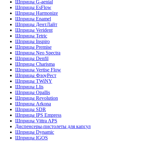
Шприцы G-aenial
Шприцы EsFlow
Шприцы Harmonize
Шприцы Enamel
Шприцы ДентЛайт
Шприцы Verident
Шприцы Tetric
Шприцы Inspiro
Шприцы Premise
Шприцы Neo Spectra
Шприцы Denfil
Шприцы Charisma
Шприцы Vertise Flow
Шприцы ФлоуРест
Шприцы TWiNY
Шприцы Llis
Шприцы Opallis
Шприцы Revolution
Шприцы Arkona
Шприцы SDR
Шприцы IPS Empress
Шприцы Vittra APS
Диспенсеры-пистолеты для капсул
Шприцы Dynamic
Шприцы IGOS