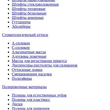
Штифты стекловолоконные
Штифты титановые
Штифты беззольные
Штифты анкерные
Гуттаперча
Абсорберы
Стоматологический оттиск
А-силикон
C-силикон
Альгинатные массы
Адгезивы ложечные
Массы для регистрации прикуса
Диспенсеры-пистолеты для силиконов
Оттискные ложки
Смешивающие насадки
Полиэфиры
Полировочные материалы
Полиры для естественных зубов
Полиры для пластмасс
Диски
Полиры для циркония