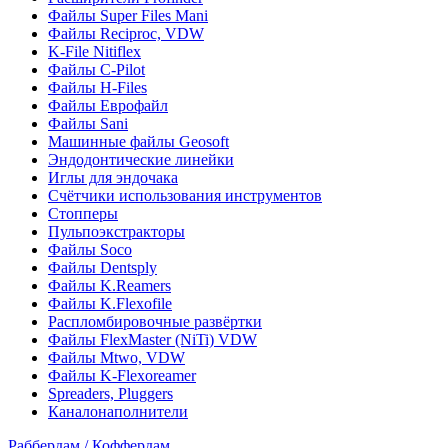
Файлы Super Files Mani
Файлы Reciproc, VDW
K-File Nitiflex
Файлы C-Pilot
Файлы H-Files
Файлы Еврофайл
Файлы Sani
Машинные файлы Geosoft
Эндодонтические линейки
Иглы для эндочака
Счётчики использования инструментов
Стопперы
Пульпоэкстракторы
Файлы Soco
Файлы Dentsply
Файлы K.Reamers
Файлы K.Flexofile
Распломбировочные развёртки
Файлы FlexMaster (NiTi) VDW
Файлы Mtwo, VDW
Файлы K-Flexoreamer
Spreaders, Pluggers
Каналонаполнители
Раббердам / Коффердам