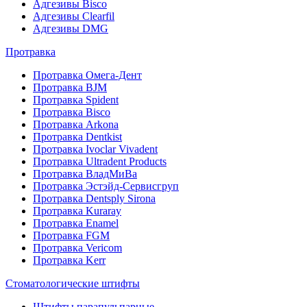
Адгезивы Bisco
Адгезивы Clearfil
Адгезивы DMG
Протравка
Протравка Омега-Дент
Протравка BJM
Протравка Spident
Протравка Bisco
Протравка Arkona
Протравка Dentkist
Протравка Ivoclar Vivadent
Протравка Ultradent Products
Протравка ВладМиВа
Протравка Эстэйд-Сервисгруп
Протравка Dentsply Sirona
Протравка Kuraray
Протравка Enamel
Протравка FGM
Протравка Vericom
Протравка Kerr
Стоматологические штифты
Штифты парапульпарные