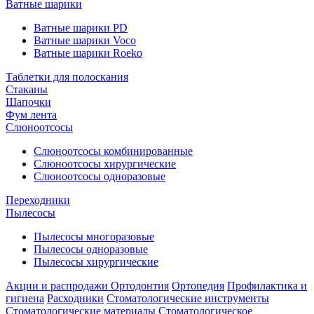
Ватные шарики
Ватные шарики PD
Ватные шарики Voco
Ватные шарики Roeko
Таблетки для полоскания
Стаканы
Шапочки
Фум лента
Слюноотсосы
Слюноотсосы комбинированные
Слюноотсосы хирургические
Слюноотсосы одноразовые
Переходники
Пылесосы
Пылесосы многоразовые
Пылесосы одноразовые
Пылесосы хирургические
Акции и распродажи
Ортодонтия
Ортопедия
Профилактика и
гигиена
Расходники
Стоматологические инструменты
Стоматологические материалы
Стоматологическое