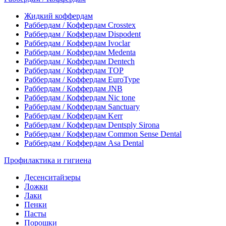
Жидкий коффердам
Раббердам / Коффердам Crosstex
Раббердам / Коффердам Dispodent
Раббердам / Коффердам Ivoclar
Раббердам / Коффердам Medenta
Раббердам / Коффердам Dentech
Раббердам / Коффердам ТОР
Раббердам / Коффердам EuroType
Раббердам / Коффердам JNB
Раббердам / Коффердам Nic tone
Раббердам / Коффердам Sanctuary
Раббердам / Коффердам Kerr
Раббердам / Коффердам Dentsply Sirona
Раббердам / Коффердам Common Sense Dental
Раббердам / Коффердам Asa Dental
Профилактика и гигиена
Десенситайзеры
Ложки
Лаки
Пенки
Пасты
Порошки