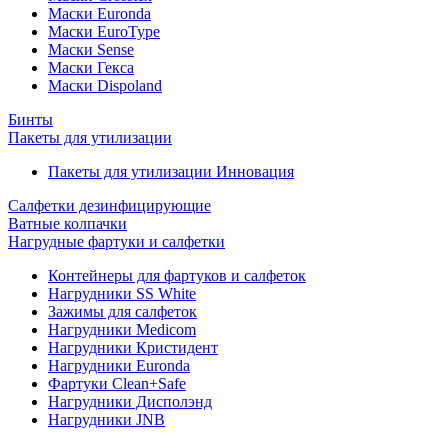
Маски Euronda
Маски EuroType
Маски Sense
Маски Гекса
Маски Dispoland
Бинты
Пакеты для утилизации
Пакеты для утилизации Инновация
Салфетки дезинфицирующие
Ватные колпачки
Нагрудные фартуки и салфетки
Контейнеры для фартуков и салфеток
Нагрудники SS White
Зажимы для салфеток
Нагрудники Medicom
Нагрудники Кристидент
Нагрудники Euronda
Фартуки Clean+Safe
Нагрудники Дисполэнд
Нагрудники JNB