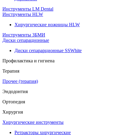
Инструменты LM Dental
Инструменты HLW
Хирургические ножницы HLW
Инструменты ЗБМИ
Диски сепарационные
Диски сепарарционные SSWhite
Профилактика и гигиена
Терапия
Прочее (терапия)
Эндодонтия
Ортопедия
Хирургия
Хирургические инструменты
Ретракторы хирургические