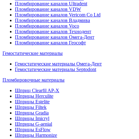
Пломбирование каналов Ultradent
Пломбирование каналов VDW
Пломбирование каналов Vericom Co Ltd
Пломбирование каналов Владмива
Пломбирование каналов Voco
Пломбирование каналов Технодент
Пломбирование каналов Омега-Дент
Пломбирование каналов Геософт
Гемостатические материалы
Гемостатические материалы Омега-Дент
Гемостатические материалы Septodont
Пломбировочные материалы
Шприц Clearfil AP-X
Шприцы Herculite
Шприцы Estelite
Шприцы Filtek
Шприцы Gradia
Шприцы Imicryl
Шприцы G-aenial
Шприцы EsFlow
Шприцы Harmonize