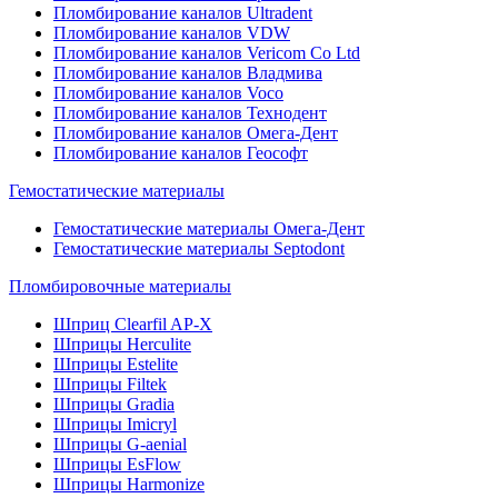
Пломбирование каналов Ultradent
Пломбирование каналов VDW
Пломбирование каналов Vericom Co Ltd
Пломбирование каналов Владмива
Пломбирование каналов Voco
Пломбирование каналов Технодент
Пломбирование каналов Омега-Дент
Пломбирование каналов Геософт
Гемостатические материалы
Гемостатические материалы Омега-Дент
Гемостатические материалы Septodont
Пломбировочные материалы
Шприц Clearfil AP-X
Шприцы Herculite
Шприцы Estelite
Шприцы Filtek
Шприцы Gradia
Шприцы Imicryl
Шприцы G-aenial
Шприцы EsFlow
Шприцы Harmonize