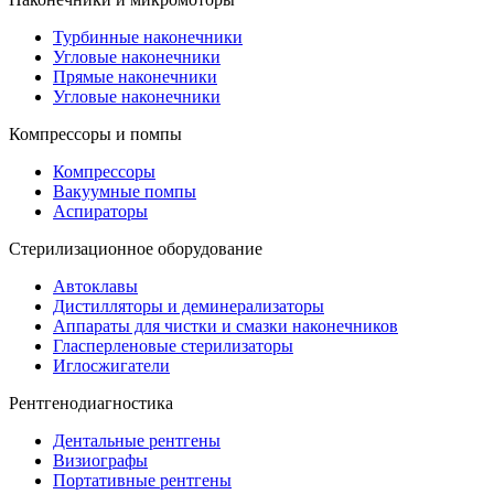
Турбинные наконечники
Угловые наконечники
Прямые наконечники
Угловые наконечники
Компрессоры и помпы
Компрессоры
Вакуумные помпы
Аспираторы
Стерилизационное оборудование
Автоклавы
Дистилляторы и деминерализаторы
Аппараты для чистки и смазки наконечников
Гласперленовые стерилизаторы
Иглосжигатели
Рентгенодиагностика
Дентальные рентгены
Визиографы
Портативные рентгены