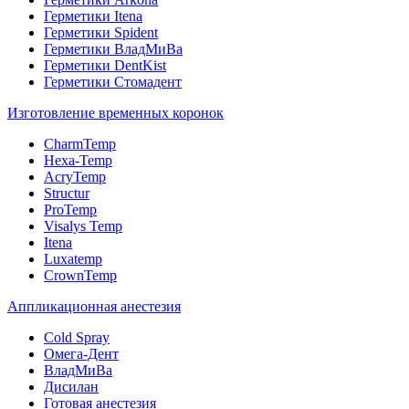
Герметики Itena
Герметики Spident
Герметики ВладМиВа
Герметики DentKist
Герметики Стомадент
Изготовление временных коронок
CharmTemp
Hexa-Temp
AcryTemp
Structur
ProTemp
Visalys Temp
Itena
Luxatemp
CrownTemp
Аппликационная анестезия
Cold Spray
Омега-Дент
ВладМиВа
Дисилан
Готовая анестезия