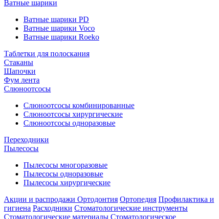
Ватные шарики
Ватные шарики PD
Ватные шарики Voco
Ватные шарики Roeko
Таблетки для полоскания
Стаканы
Шапочки
Фум лента
Слюноотсосы
Слюноотсосы комбинированные
Слюноотсосы хирургические
Слюноотсосы одноразовые
Переходники
Пылесосы
Пылесосы многоразовые
Пылесосы одноразовые
Пылесосы хирургические
Акции и распродажи
Ортодонтия
Ортопедия
Профилактика и
гигиена
Расходники
Стоматологические инструменты
Стоматологические материалы
Стоматологическое