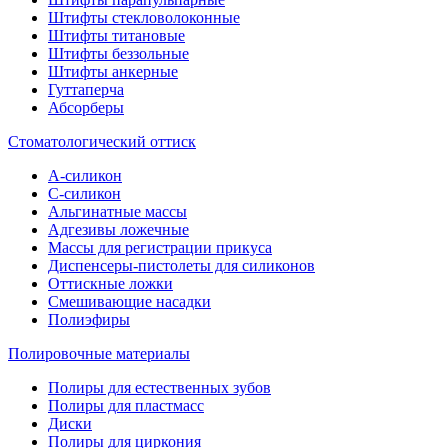
Штифты стекловолоконные
Штифты титановые
Штифты беззольные
Штифты анкерные
Гуттаперча
Абсорберы
Стоматологический оттиск
А-силикон
C-силикон
Альгинатные массы
Адгезивы ложечные
Массы для регистрации прикуса
Диспенсеры-пистолеты для силиконов
Оттискные ложки
Смешивающие насадки
Полиэфиры
Полировочные материалы
Полиры для естественных зубов
Полиры для пластмасс
Диски
Полиры для циркония