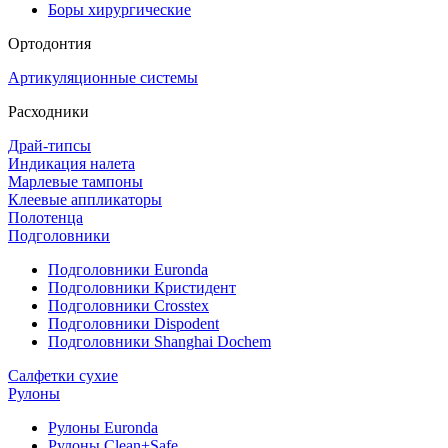
Боры хирургические
Ортодонтия
Артикуляционные системы
Расходники
Драй-типсы
Индикация налета
Марлевые тампоны
Клеевые аппликаторы
Полотенца
Подголовники
Подголовники Euronda
Подголовники Кристидент
Подголовники Crosstex
Подголовники Dispodent
Подголовники Shanghai Dochem
Салфетки сухие
Рулоны
Рулоны Euronda
Рулоны Clean+Safe