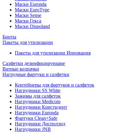
Маски Euronda
Маски EuroType
Маски Sense
Маски Гекса
Маски Dispoland
Бинты
Пакеты для утилизации
Пакеты для утилизации Инновация
Салфетки дезинфицирующие
Ватные колпачки
Нагрудные фартуки и салфетки
Контейнеры для фартуков и салфеток
Нагрудники SS White
Зажимы для салфеток
Нагрудники Medicom
Нагрудники Кристидент
Нагрудники Euronda
Фартуки Clean+Safe
Нагрудники Дисполэнд
Нагрудники JNB