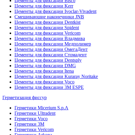
Цементы для фиксации Bisco
Цементы для фиксации Kerr
Цементы для фиксации Ivoclar-Vivadent
Смешивающие наконечники JNB
Цементы для фиксации Dentkist
Цементы для фиксации Spident
Цементы для фиксации Vericom
Цементы для фиксации Владмива
Цементы для фиксации Медполимер
Цементы для фиксации ОмегаДент
Цементы для фиксации Стомадент
Цементы для фиксации Dentsply
Цементы для фиксации DMG
Цементы для фиксации Itena
Цементы для фиксации Kuraray Noritake
Цементы для фиксации Voco
Цементы для фиксации 3M ESPE
Герметизация фиссур
Герметики Micerium S.p.A
Герметики Ultradent
Герметики Voco
Герметики 3M
Герметики Vericom
Герметики Arkona