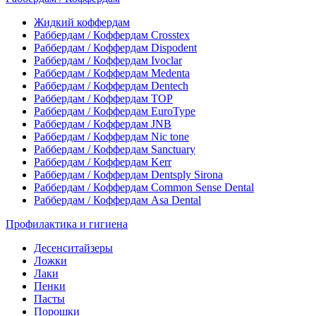
Жидкий коффердам
Раббердам / Коффердам Crosstex
Раббердам / Коффердам Dispodent
Раббердам / Коффердам Ivoclar
Раббердам / Коффердам Medenta
Раббердам / Коффердам Dentech
Раббердам / Коффердам ТОР
Раббердам / Коффердам EuroType
Раббердам / Коффердам JNB
Раббердам / Коффердам Nic tone
Раббердам / Коффердам Sanctuary
Раббердам / Коффердам Kerr
Раббердам / Коффердам Dentsply Sirona
Раббердам / Коффердам Common Sense Dental
Раббердам / Коффердам Asa Dental
Профилактика и гигиена
Десенситайзеры
Ложки
Лаки
Пенки
Пасты
Порошки