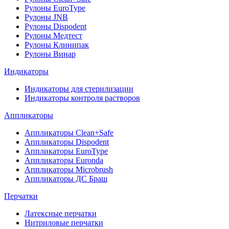
Рулоны EuroType
Рулоны JNB
Рулоны Dispodent
Рулоны Медтест
Рулоны Клинипак
Рулоны Винар
Индикаторы
Индикаторы для стерилизации
Индикаторы контроля растворов
Аппликаторы
Аппликаторы Clean+Safe
Аппликаторы Dispodent
Аппликаторы EuroType
Аппликаторы Euronda
Аппликаторы Microbrush
Аппликаторы ДС Браш
Перчатки
Латексные перчатки
Нитриловые перчатки