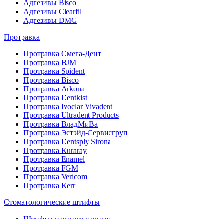
Адгезивы Bisco
Адгезивы Clearfil
Адгезивы DMG
Протравка
Протравка Омега-Дент
Протравка BJM
Протравка Spident
Протравка Bisco
Протравка Arkona
Протравка Dentkist
Протравка Ivoclar Vivadent
Протравка Ultradent Products
Протравка ВладМиВа
Протравка Эстэйд-Сервисгруп
Протравка Dentsply Sirona
Протравка Kuraray
Протравка Enamel
Протравка FGM
Протравка Vericom
Протравка Kerr
Стоматологические штифты
Штифты парапульпарные