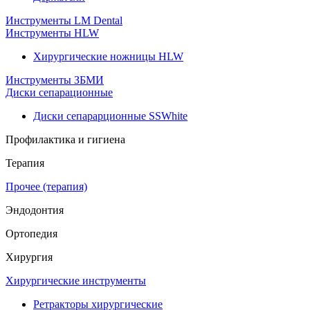
Инструменты LM Dental
Инструменты HLW
Хирургические ножницы HLW
Инструменты ЗБМИ
Диски сепарационные
Диски сепарарционные SSWhite
Профилактика и гигиена
Терапия
Прочее (терапия)
Эндодонтия
Ортопедия
Хирургия
Хирургические инструменты
Ретракторы хирургические