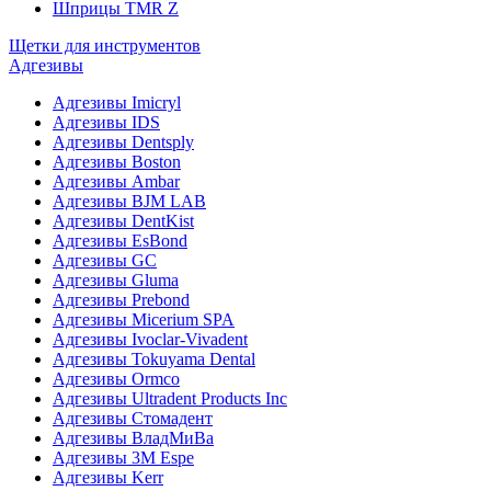
Шприцы TMR Z
Щетки для инструментов
Адгезивы
Адгезивы Imicryl
Адгезивы IDS
Адгезивы Dentsply
Адгезивы Boston
Адгезивы Ambar
Адгезивы BJM LAB
Адгезивы DentKist
Адгезивы EsBond
Адгезивы GC
Адгезивы Gluma
Адгезивы Prebond
Адгезивы Micerium SPA
Адгезивы Ivoclar-Vivadent
Адгезивы Tokuyama Dental
Адгезивы Ormco
Адгезивы Ultradent Products Inc
Адгезивы Стомадент
Адгезивы ВладМиВа
Адгезивы 3M Espe
Адгезивы Kerr