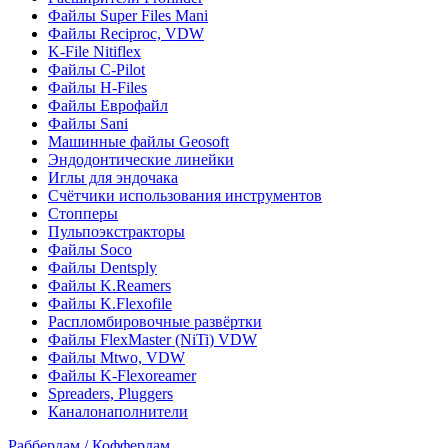
Файлы Super Files Mani
Файлы Reciproc, VDW
K-File Nitiflex
Файлы C-Pilot
Файлы H-Files
Файлы Еврофайл
Файлы Sani
Машинные файлы Geosoft
Эндодонтические линейки
Иглы для эндочака
Счётчики использования инструментов
Стопперы
Пульпоэкстракторы
Файлы Soco
Файлы Dentsply
Файлы K.Reamers
Файлы K.Flexofile
Распломбировочные развёртки
Файлы FlexMaster (NiTi) VDW
Файлы Mtwo, VDW
Файлы K-Flexoreamer
Spreaders, Pluggers
Каналонаполнители
Раббердам / Коффердам