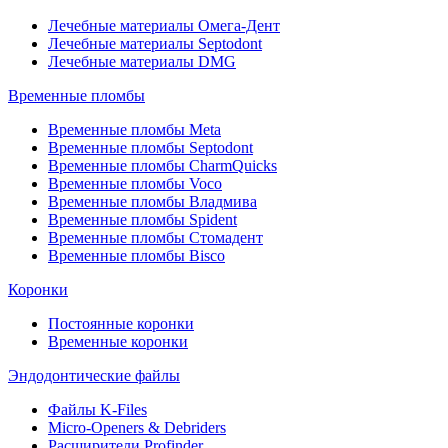
Лечебные материалы Омега-Дент
Лечебные материалы Septodont
Лечебные материалы DMG
Временные пломбы
Временные пломбы Meta
Временные пломбы Septodont
Временные пломбы CharmQuicks
Временные пломбы Voco
Временные пломбы Владмива
Временные пломбы Spident
Временные пломбы Стомадент
Временные пломбы Bisco
Коронки
Постоянные коронки
Временные коронки
Эндодонтические файлы
Файлы K-Files
Micro-Openers & Debriders
Расширители Profinder