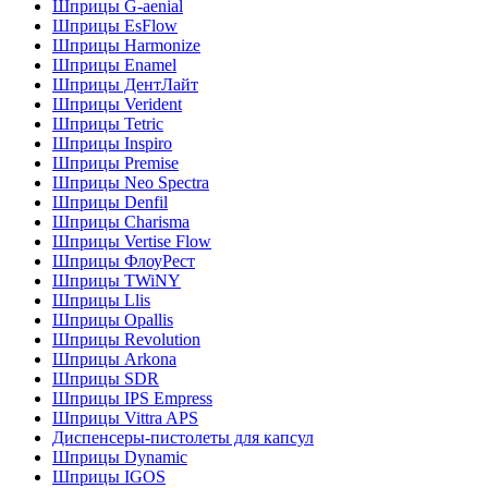
Шприцы G-aenial
Шприцы EsFlow
Шприцы Harmonize
Шприцы Enamel
Шприцы ДентЛайт
Шприцы Verident
Шприцы Tetric
Шприцы Inspiro
Шприцы Premise
Шприцы Neo Spectra
Шприцы Denfil
Шприцы Charisma
Шприцы Vertise Flow
Шприцы ФлоуРест
Шприцы TWiNY
Шприцы Llis
Шприцы Opallis
Шприцы Revolution
Шприцы Arkona
Шприцы SDR
Шприцы IPS Empress
Шприцы Vittra APS
Диспенсеры-пистолеты для капсул
Шприцы Dynamic
Шприцы IGOS