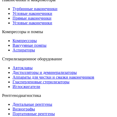
Турбинные наконечники
Угловые наконечники
Прямые наконечники
Угловые наконечники
Компрессоры и помпы
Компрессоры
Вакуумные помпы
Аспираторы
Стерилизационное оборудование
Автоклавы
Дистилляторы и деминерализаторы
Аппараты для чистки и смазки наконечников
Гласперленовые стерилизаторы
Иглосжигатели
Рентгенодиагностика
Дентальные рентгены
Визиографы
Портативные рентгены