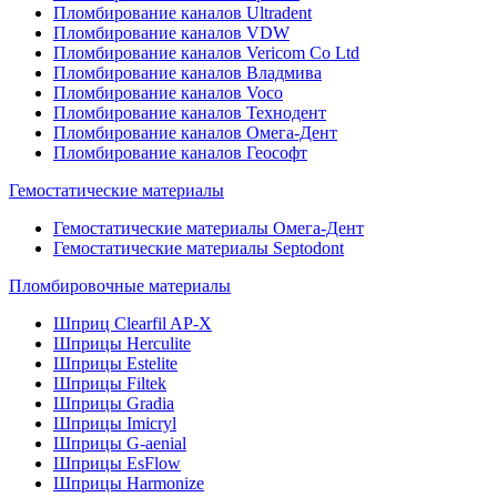
Пломбирование каналов Ultradent
Пломбирование каналов VDW
Пломбирование каналов Vericom Co Ltd
Пломбирование каналов Владмива
Пломбирование каналов Voco
Пломбирование каналов Технодент
Пломбирование каналов Омега-Дент
Пломбирование каналов Геософт
Гемостатические материалы
Гемостатические материалы Омега-Дент
Гемостатические материалы Septodont
Пломбировочные материалы
Шприц Clearfil AP-X
Шприцы Herculite
Шприцы Estelite
Шприцы Filtek
Шприцы Gradia
Шприцы Imicryl
Шприцы G-aenial
Шприцы EsFlow
Шприцы Harmonize