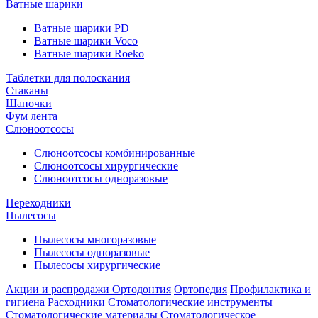
Ватные шарики
Ватные шарики PD
Ватные шарики Voco
Ватные шарики Roeko
Таблетки для полоскания
Стаканы
Шапочки
Фум лента
Слюноотсосы
Слюноотсосы комбинированные
Слюноотсосы хирургические
Слюноотсосы одноразовые
Переходники
Пылесосы
Пылесосы многоразовые
Пылесосы одноразовые
Пылесосы хирургические
Акции и распродажи
Ортодонтия
Ортопедия
Профилактика и
гигиена
Расходники
Стоматологические инструменты
Стоматологические материалы
Стоматологическое