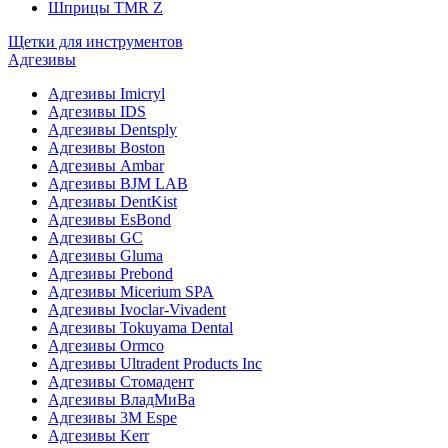
Шприцы TMR Z
Щетки для инструментов
Адгезивы
Адгезивы Imicryl
Адгезивы IDS
Адгезивы Dentsply
Адгезивы Boston
Адгезивы Ambar
Адгезивы BJM LAB
Адгезивы DentKist
Адгезивы EsBond
Адгезивы GC
Адгезивы Gluma
Адгезивы Prebond
Адгезивы Micerium SPA
Адгезивы Ivoclar-Vivadent
Адгезивы Tokuyama Dental
Адгезивы Ormco
Адгезивы Ultradent Products Inc
Адгезивы Стомадент
Адгезивы ВладМиВа
Адгезивы 3M Espe
Адгезивы Kerr