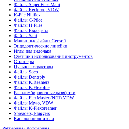
Файлы Super Files Mani
Файлы Reciproc, VDW
K-File Nitiflex
Файлы C-Pilot
Файлы H-Files
Файлы Еврофайл
Файлы Sani
Машинные файлы Geosoft
Эндодонтические линейки
Иглы для эндочака
Счётчики использования инструментов
Стопперы
Пульпоэкстракторы
Файлы Soco
Файлы Dentsply
Файлы K.Reamers
Файлы K.Flexofile
Распломбировочные развёртки
Файлы FlexMaster (NiTi) VDW
Файлы Mtwo, VDW
Файлы K-Flexoreamer
Spreaders, Pluggers
Каналонаполнители
Раббердам / Коффердам