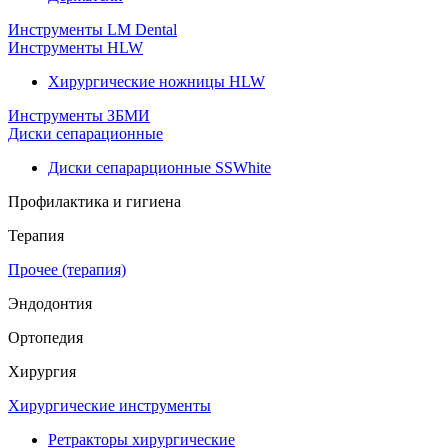
Инструменты LM Dental
Инструменты HLW
Хирургические ножницы HLW
Инструменты ЗБМИ
Диски сепарационные
Диски сепарарционные SSWhite
Профилактика и гигиена
Терапия
Прочее (терапия)
Эндодонтия
Ортопедия
Хирургия
Хирургические инструменты
Ретракторы хирургические