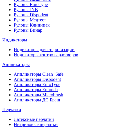
Рулоны EuroType
Рулоны JNB
Рулоны Dispodent
Рулоны Медтест
Рулоны Клинипак
Рулоны Винар
Индикаторы
Индикаторы для стерилизации
Индикаторы контроля растворов
Аппликаторы
Аппликаторы Clean+Safe
Аппликаторы Dispodent
Аппликаторы EuroType
Аппликаторы Euronda
Аппликаторы Microbrush
Аппликаторы ДС Браш
Перчатки
Латексные перчатки
Нитриловые перчатки