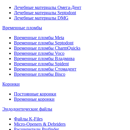
Лечебные материалы Омега-Дент
Лечебные материалы Septodont
Лечебные материалы DMG
Временные пломбы
Временные пломбы Meta
Временные пломбы Septodont
Временные пломбы CharmQuicks
Временные пломбы Voco
Временные пломбы Владмива
Временные пломбы Spident
Временные пломбы Стомадент
Временные пломбы Bisco
Коронки
Постоянные коронки
Временные коронки
Эндодонтические файлы
Файлы K-Files
Micro-Openers & Debriders
Расширители Profinder