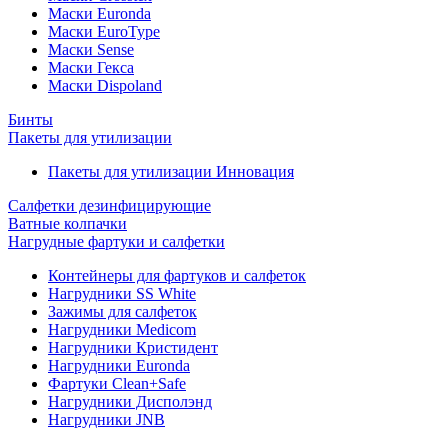
Маски Euronda
Маски EuroType
Маски Sense
Маски Гекса
Маски Dispoland
Бинты
Пакеты для утилизации
Пакеты для утилизации Инновация
Салфетки дезинфицирующие
Ватные колпачки
Нагрудные фартуки и салфетки
Контейнеры для фартуков и салфеток
Нагрудники SS White
Зажимы для салфеток
Нагрудники Medicom
Нагрудники Кристидент
Нагрудники Euronda
Фартуки Clean+Safe
Нагрудники Дисполэнд
Нагрудники JNB