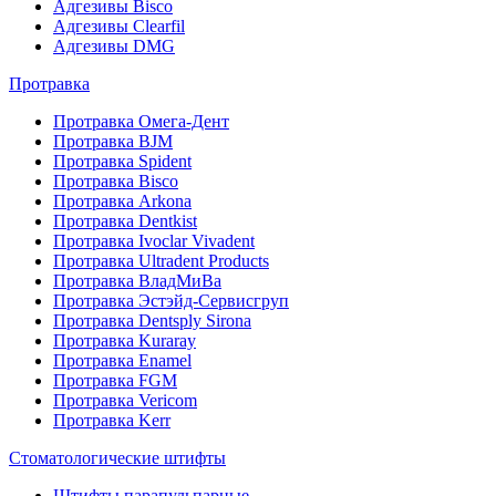
Адгезивы Bisco
Адгезивы Clearfil
Адгезивы DMG
Протравка
Протравка Омега-Дент
Протравка BJM
Протравка Spident
Протравка Bisco
Протравка Arkona
Протравка Dentkist
Протравка Ivoclar Vivadent
Протравка Ultradent Products
Протравка ВладМиВа
Протравка Эстэйд-Сервисгруп
Протравка Dentsply Sirona
Протравка Kuraray
Протравка Enamel
Протравка FGM
Протравка Vericom
Протравка Kerr
Стоматологические штифты
Штифты парапульпарные