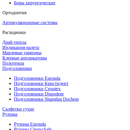
Боры хирургические
Ортодонтия
Артикуляционные системы
Расходники
Драй-типсы
Индикация налета
Марлевые тампоны
Клеевые аппликаторы
Полотенца
Подголовники
Подголовники Euronda
Подголовники Кристидент
Подголовники Crosstex
Подголовники Dispodent
Подголовники Shanghai Dochem
Салфетки сухие
Рулоны
Рулоны Euronda
Рулоны Clean+Safe