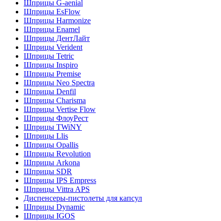
Шприцы G-aenial
Шприцы EsFlow
Шприцы Harmonize
Шприцы Enamel
Шприцы ДентЛайт
Шприцы Verident
Шприцы Tetric
Шприцы Inspiro
Шприцы Premise
Шприцы Neo Spectra
Шприцы Denfil
Шприцы Charisma
Шприцы Vertise Flow
Шприцы ФлоуРест
Шприцы TWiNY
Шприцы Llis
Шприцы Opallis
Шприцы Revolution
Шприцы Arkona
Шприцы SDR
Шприцы IPS Empress
Шприцы Vittra APS
Диспенсеры-пистолеты для капсул
Шприцы Dynamic
Шприцы IGOS