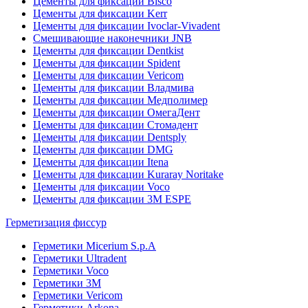
Цементы для фиксации Bisco
Цементы для фиксации Kerr
Цементы для фиксации Ivoclar-Vivadent
Смешивающие наконечники JNB
Цементы для фиксации Dentkist
Цементы для фиксации Spident
Цементы для фиксации Vericom
Цементы для фиксации Владмива
Цементы для фиксации Медполимер
Цементы для фиксации ОмегаДент
Цементы для фиксации Стомадент
Цементы для фиксации Dentsply
Цементы для фиксации DMG
Цементы для фиксации Itena
Цементы для фиксации Kuraray Noritake
Цементы для фиксации Voco
Цементы для фиксации 3M ESPE
Герметизация фиссур
Герметики Micerium S.p.A
Герметики Ultradent
Герметики Voco
Герметики 3M
Герметики Vericom
Герметики Arkona