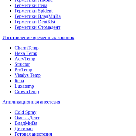
Герметики Itena
Герметики Spident
Герметики ВладМиВа
Герметики DentKist
Герметики Стомадент
Изготовление временных коронок
CharmTemp
Hexa-Temp
AcryTemp
Structur
ProTemp
Visalys Temp
Itena
Luxatemp
CrownTemp
Аппликационная анестезия
Cold Spray
Омега-Дент
ВладМиВа
Дисилан
Готовая анестезия