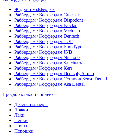
Жидкий коффердам
Раббердам / Коффердам Crosstex
Раббердам / Коффердам Dispodent
Раббердам / Коффердам Ivoclar
Раббердам / Коффердам Medenta
Раббердам / Коффердам Dentech
Раббердам / Коффердам ТОР
Раббердам / Коффердам EuroType
Раббердам / Коффердам JNB
Раббердам / Коффердам Nic tone
Раббердам / Коффердам Sanctuary
Раббердам / Коффердам Kerr
Раббердам / Коффердам Dentsply Sirona
Раббердам / Коффердам Common Sense Dental
Раббердам / Коффердам Asa Dental
Профилактика и гигиена
Десенситайзеры
Ложки
Лаки
Пенки
Пасты
Порошки