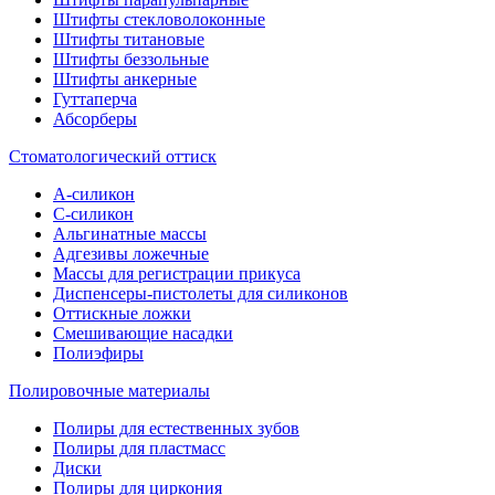
Штифты стекловолоконные
Штифты титановые
Штифты беззольные
Штифты анкерные
Гуттаперча
Абсорберы
Стоматологический оттиск
А-силикон
C-силикон
Альгинатные массы
Адгезивы ложечные
Массы для регистрации прикуса
Диспенсеры-пистолеты для силиконов
Оттискные ложки
Смешивающие насадки
Полиэфиры
Полировочные материалы
Полиры для естественных зубов
Полиры для пластмасс
Диски
Полиры для циркония