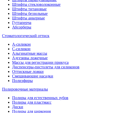
Штифты стекловолоконные
Штифты титановые
Штифты беззольные
Штифты анкерные
Гуттаперча
Абсорберы
Стоматологический оттиск
А-силикон
C-силикон
Альгинатные массы
Адгезивы ложечные
Массы для регистрации прикуса
Диспенсеры-пистолеты для силиконов
Оттискные ложки
Смешивающие насадки
Полиэфиры
Полировочные материалы
Полиры для естественных зубов
Полиры для пластмасс
Диски
Полиры для циркония