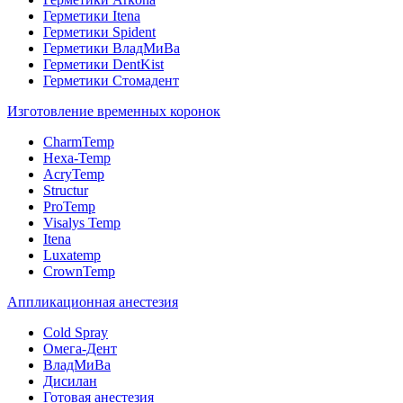
Герметики Itena
Герметики Spident
Герметики ВладМиВа
Герметики DentKist
Герметики Стомадент
Изготовление временных коронок
CharmTemp
Hexa-Temp
AcryTemp
Structur
ProTemp
Visalys Temp
Itena
Luxatemp
CrownTemp
Аппликационная анестезия
Cold Spray
Омега-Дент
ВладМиВа
Дисилан
Готовая анестезия