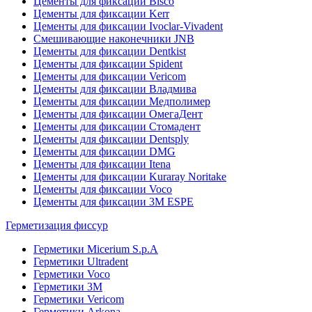
Цементы для фиксации Bisco
Цементы для фиксации Kerr
Цементы для фиксации Ivoclar-Vivadent
Смешивающие наконечники JNB
Цементы для фиксации Dentkist
Цементы для фиксации Spident
Цементы для фиксации Vericom
Цементы для фиксации Владмива
Цементы для фиксации Медполимер
Цементы для фиксации ОмегаДент
Цементы для фиксации Стомадент
Цементы для фиксации Dentsply
Цементы для фиксации DMG
Цементы для фиксации Itena
Цементы для фиксации Kuraray Noritake
Цементы для фиксации Voco
Цементы для фиксации 3M ESPE
Герметизация фиссур
Герметики Micerium S.p.A
Герметики Ultradent
Герметики Voco
Герметики 3M
Герметики Vericom
Герметики Arkona