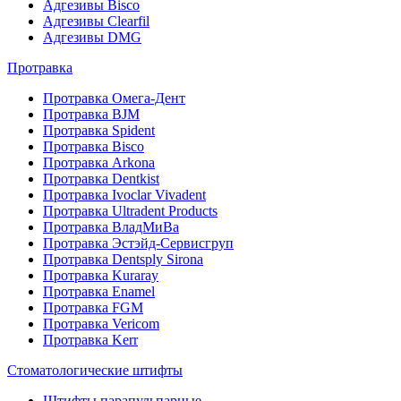
Адгезивы Bisco
Адгезивы Clearfil
Адгезивы DMG
Протравка
Протравка Омега-Дент
Протравка BJM
Протравка Spident
Протравка Bisco
Протравка Arkona
Протравка Dentkist
Протравка Ivoclar Vivadent
Протравка Ultradent Products
Протравка ВладМиВа
Протравка Эстэйд-Сервисгруп
Протравка Dentsply Sirona
Протравка Kuraray
Протравка Enamel
Протравка FGM
Протравка Vericom
Протравка Kerr
Стоматологические штифты
Штифты парапульпарные