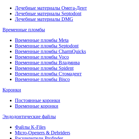
Лечебные материалы Омега-Дент
Лечебные материалы Septodont
Лечебные материалы DMG
Временные пломбы
Временные пломбы Meta
Временные пломбы Septodont
Временные пломбы CharmQuicks
Временные пломбы Voco
Временные пломбы Владмива
Временные пломбы Spident
Временные пломбы Стомадент
Временные пломбы Bisco
Коронки
Постоянные коронки
Временные коронки
Эндодонтические файлы
Файлы K-Files
Micro-Openers & Debriders
Расширители Profinder