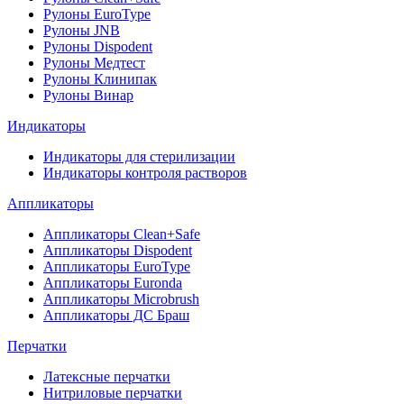
Рулоны EuroType
Рулоны JNB
Рулоны Dispodent
Рулоны Медтест
Рулоны Клинипак
Рулоны Винар
Индикаторы
Индикаторы для стерилизации
Индикаторы контроля растворов
Аппликаторы
Аппликаторы Clean+Safe
Аппликаторы Dispodent
Аппликаторы EuroType
Аппликаторы Euronda
Аппликаторы Microbrush
Аппликаторы ДС Браш
Перчатки
Латексные перчатки
Нитриловые перчатки