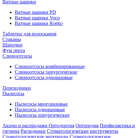
Ватные шарики
Ватные шарики PD
Ватные шарики Voco
Ватные шарики Roeko
Таблетки для полоскания
Стаканы
Шапочки
Фум лента
Слюноотсосы
Слюноотсосы комбинированные
Слюноотсосы хирургические
Слюноотсосы одноразовые
Переходники
Пылесосы
Пылесосы многоразовые
Пылесосы одноразовые
Пылесосы хирургические
Акции и распродажи
Ортодонтия
Ортопедия
Профилактика и
гигиена
Расходники
Стоматологические инструменты
Стоматологические материалы
Стоматологическое