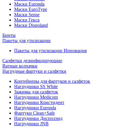
Маски Euronda
Маски EuroType
Маски Sense
Маски Гекса
Маски Dispoland
Бинты
Пакеты для утилизации
Пакеты для утилизации Инновация
Салфетки дезинфицирующие
Ватные колпачки
Нагрудные фартуки и салфетки
Контейнеры для фартуков и салфеток
Нагрудники SS White
Зажимы для салфеток
Нагрудники Medicom
Нагрудники Кристидент
Нагрудники Euronda
Фартуки Clean+Safe
Нагрудники Дисполэнд
Нагрудники JNB