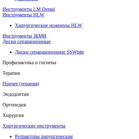
Инструменты LM Dental
Инструменты HLW
Хирургические ножницы HLW
Инструменты ЗБМИ
Диски сепарационные
Диски сепарарционные SSWhite
Профилактика и гигиена
Терапия
Прочее (терапия)
Эндодонтия
Ортопедия
Хирургия
Хирургические инструменты
Ретракторы хирургические