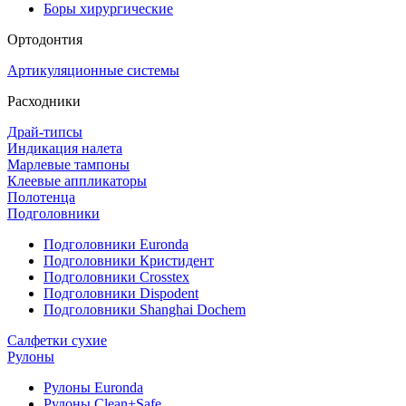
Боры хирургические
Ортодонтия
Артикуляционные системы
Расходники
Драй-типсы
Индикация налета
Марлевые тампоны
Клеевые аппликаторы
Полотенца
Подголовники
Подголовники Euronda
Подголовники Кристидент
Подголовники Crosstex
Подголовники Dispodent
Подголовники Shanghai Dochem
Салфетки сухие
Рулоны
Рулоны Euronda
Рулоны Clean+Safe