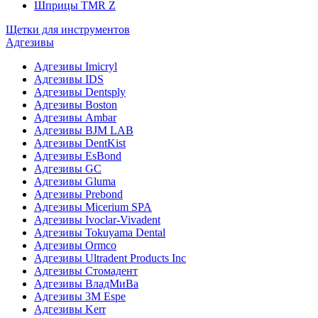
Шприцы TMR Z
Щетки для инструментов
Адгезивы
Адгезивы Imicryl
Адгезивы IDS
Адгезивы Dentsply
Адгезивы Boston
Адгезивы Ambar
Адгезивы BJM LAB
Адгезивы DentKist
Адгезивы EsBond
Адгезивы GC
Адгезивы Gluma
Адгезивы Prebond
Адгезивы Micerium SPA
Адгезивы Ivoclar-Vivadent
Адгезивы Tokuyama Dental
Адгезивы Ormco
Адгезивы Ultradent Products Inc
Адгезивы Стомадент
Адгезивы ВладМиВа
Адгезивы 3M Espe
Адгезивы Kerr