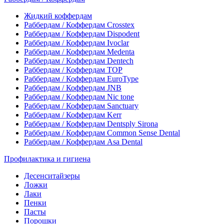
Жидкий коффердам
Раббердам / Коффердам Crosstex
Раббердам / Коффердам Dispodent
Раббердам / Коффердам Ivoclar
Раббердам / Коффердам Medenta
Раббердам / Коффердам Dentech
Раббердам / Коффердам ТОР
Раббердам / Коффердам EuroType
Раббердам / Коффердам JNB
Раббердам / Коффердам Nic tone
Раббердам / Коффердам Sanctuary
Раббердам / Коффердам Kerr
Раббердам / Коффердам Dentsply Sirona
Раббердам / Коффердам Common Sense Dental
Раббердам / Коффердам Asa Dental
Профилактика и гигиена
Десенситайзеры
Ложки
Лаки
Пенки
Пасты
Порошки