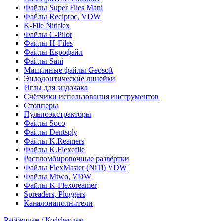
Файлы Super Files Mani
Файлы Reciproc, VDW
K-File Nitiflex
Файлы C-Pilot
Файлы H-Files
Файлы Еврофайл
Файлы Sani
Машинные файлы Geosoft
Эндодонтические линейки
Иглы для эндочака
Счётчики использования инструментов
Стопперы
Пульпоэкстракторы
Файлы Soco
Файлы Dentsply
Файлы K.Reamers
Файлы K.Flexofile
Распломбировочные развёртки
Файлы FlexMaster (NiTi) VDW
Файлы Mtwo, VDW
Файлы K-Flexoreamer
Spreaders, Pluggers
Каналонаполнители
Раббердам / Коффердам