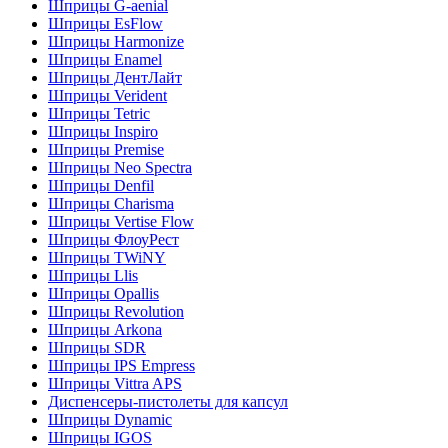
Шприцы G-aenial
Шприцы EsFlow
Шприцы Harmonize
Шприцы Enamel
Шприцы ДентЛайт
Шприцы Verident
Шприцы Tetric
Шприцы Inspiro
Шприцы Premise
Шприцы Neo Spectra
Шприцы Denfil
Шприцы Charisma
Шприцы Vertise Flow
Шприцы ФлоуРест
Шприцы TWiNY
Шприцы Llis
Шприцы Opallis
Шприцы Revolution
Шприцы Arkona
Шприцы SDR
Шприцы IPS Empress
Шприцы Vittra APS
Диспенсеры-пистолеты для капсул
Шприцы Dynamic
Шприцы IGOS