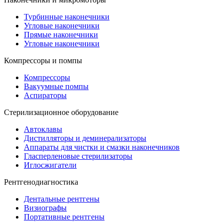
Турбинные наконечники
Угловые наконечники
Прямые наконечники
Угловые наконечники
Компрессоры и помпы
Компрессоры
Вакуумные помпы
Аспираторы
Стерилизационное оборудование
Автоклавы
Дистилляторы и деминерализаторы
Аппараты для чистки и смазки наконечников
Гласперленовые стерилизаторы
Иглосжигатели
Рентгенодиагностика
Дентальные рентгены
Визиографы
Портативные рентгены