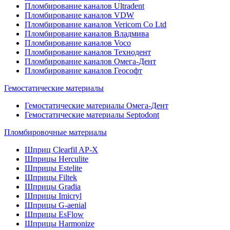
Пломбирование каналов Ultradent
Пломбирование каналов VDW
Пломбирование каналов Vericom Co Ltd
Пломбирование каналов Владмива
Пломбирование каналов Voco
Пломбирование каналов Технодент
Пломбирование каналов Омега-Дент
Пломбирование каналов Геософт
Гемостатические материалы
Гемостатические материалы Омега-Дент
Гемостатические материалы Septodont
Пломбировочные материалы
Шприц Clearfil AP-X
Шприцы Herculite
Шприцы Estelite
Шприцы Filtek
Шприцы Gradia
Шприцы Imicryl
Шприцы G-aenial
Шприцы EsFlow
Шприцы Harmonize