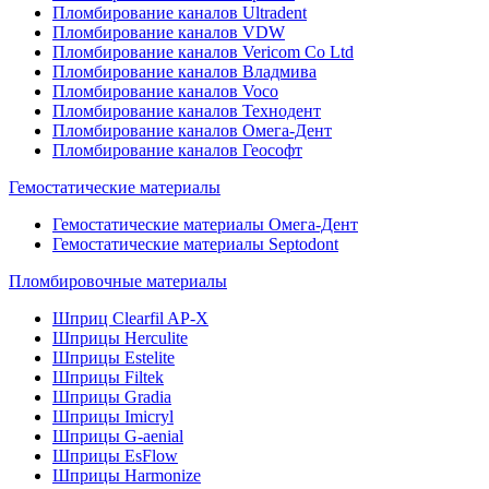
Пломбирование каналов Ultradent
Пломбирование каналов VDW
Пломбирование каналов Vericom Co Ltd
Пломбирование каналов Владмива
Пломбирование каналов Voco
Пломбирование каналов Технодент
Пломбирование каналов Омега-Дент
Пломбирование каналов Геософт
Гемостатические материалы
Гемостатические материалы Омега-Дент
Гемостатические материалы Septodont
Пломбировочные материалы
Шприц Clearfil AP-X
Шприцы Herculite
Шприцы Estelite
Шприцы Filtek
Шприцы Gradia
Шприцы Imicryl
Шприцы G-aenial
Шприцы EsFlow
Шприцы Harmonize