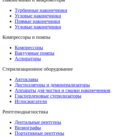
Турбинные наконечники
Угловые наконечники
Прямые наконечники
Угловые наконечники
Компрессоры и помпы
Компрессоры
Вакуумные помпы
Аспираторы
Стерилизационное оборудование
Автоклавы
Дистилляторы и деминерализаторы
Аппараты для чистки и смазки наконечников
Гласперленовые стерилизаторы
Иглосжигатели
Рентгенодиагностика
Дентальные рентгены
Визиографы
Портативные рентгены