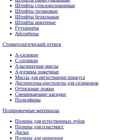
Штифты стекловолоконные
Штифты титановые
Штифты беззольные
Штифты анкерные
Гуттаперча
Абсорберы
Стоматологический оттиск
А-силикон
C-силикон
Альгинатные массы
Адгезивы ложечные
Массы для регистрации прикуса
Диспенсеры-пистолеты для силиконов
Оттискные ложки
Смешивающие насадки
Полиэфиры
Полировочные материалы
Полиры для естественных зубов
Полиры для пластмасс
Диски
Полиры для циркония