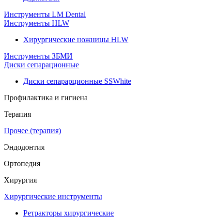
Инструменты LM Dental
Инструменты HLW
Хирургические ножницы HLW
Инструменты ЗБМИ
Диски сепарационные
Диски сепарарционные SSWhite
Профилактика и гигиена
Терапия
Прочее (терапия)
Эндодонтия
Ортопедия
Хирургия
Хирургические инструменты
Ретракторы хирургические