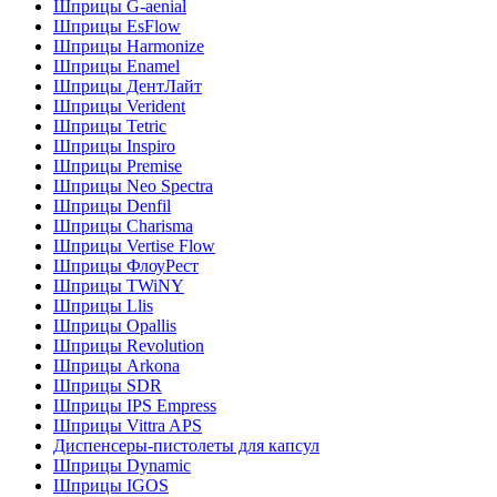
Шприцы G-aenial
Шприцы EsFlow
Шприцы Harmonize
Шприцы Enamel
Шприцы ДентЛайт
Шприцы Verident
Шприцы Tetric
Шприцы Inspiro
Шприцы Premise
Шприцы Neo Spectra
Шприцы Denfil
Шприцы Charisma
Шприцы Vertise Flow
Шприцы ФлоуРест
Шприцы TWiNY
Шприцы Llis
Шприцы Opallis
Шприцы Revolution
Шприцы Arkona
Шприцы SDR
Шприцы IPS Empress
Шприцы Vittra APS
Диспенсеры-пистолеты для капсул
Шприцы Dynamic
Шприцы IGOS