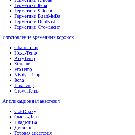
Герметики Itena
Герметики Spident
Герметики ВладМиВа
Герметики DentKist
Герметики Стомадент
Изготовление временных коронок
CharmTemp
Hexa-Temp
AcryTemp
Structur
ProTemp
Visalys Temp
Itena
Luxatemp
CrownTemp
Аппликационная анестезия
Cold Spray
Омега-Дент
ВладМиВа
Дисилан
Готовая анестезия