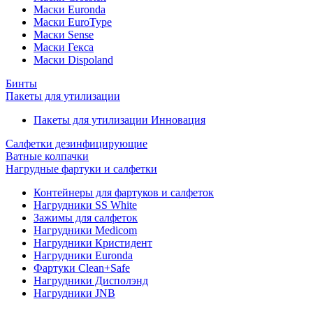
Маски Euronda
Маски EuroType
Маски Sense
Маски Гекса
Маски Dispoland
Бинты
Пакеты для утилизации
Пакеты для утилизации Инновация
Салфетки дезинфицирующие
Ватные колпачки
Нагрудные фартуки и салфетки
Контейнеры для фартуков и салфеток
Нагрудники SS White
Зажимы для салфеток
Нагрудники Medicom
Нагрудники Кристидент
Нагрудники Euronda
Фартуки Clean+Safe
Нагрудники Дисполэнд
Нагрудники JNB