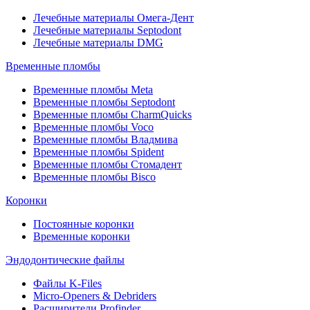
Лечебные материалы Омега-Дент
Лечебные материалы Septodont
Лечебные материалы DMG
Временные пломбы
Временные пломбы Meta
Временные пломбы Septodont
Временные пломбы CharmQuicks
Временные пломбы Voco
Временные пломбы Владмива
Временные пломбы Spident
Временные пломбы Стомадент
Временные пломбы Bisco
Коронки
Постоянные коронки
Временные коронки
Эндодонтические файлы
Файлы K-Files
Micro-Openers & Debriders
Расширители Profinder