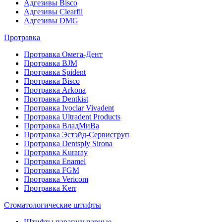
Адгезивы Bisco
Адгезивы Clearfil
Адгезивы DMG
Протравка
Протравка Омега-Дент
Протравка BJM
Протравка Spident
Протравка Bisco
Протравка Arkona
Протравка Dentkist
Протравка Ivoclar Vivadent
Протравка Ultradent Products
Протравка ВладМиВа
Протравка Эстэйд-Сервисгруп
Протравка Dentsply Sirona
Протравка Kuraray
Протравка Enamel
Протравка FGM
Протравка Vericom
Протравка Kerr
Стоматологические штифты
Штифты парапульпарные