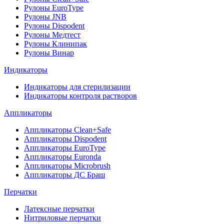
Рулоны EuroType
Рулоны JNB
Рулоны Dispodent
Рулоны Медтест
Рулоны Клинипак
Рулоны Винар
Индикаторы
Индикаторы для стерилизации
Индикаторы контроля растворов
Аппликаторы
Аппликаторы Clean+Safe
Аппликаторы Dispodent
Аппликаторы EuroType
Аппликаторы Euronda
Аппликаторы Microbrush
Аппликаторы ДС Браш
Перчатки
Латексные перчатки
Нитриловые перчатки