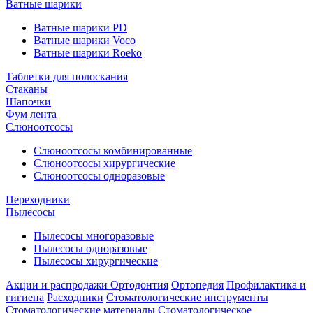
Ватные шарики
Ватные шарики PD
Ватные шарики Voco
Ватные шарики Roeko
Таблетки для полоскания
Стаканы
Шапочки
Фум лента
Слюноотсосы
Слюноотсосы комбинированные
Слюноотсосы хирургические
Слюноотсосы одноразовые
Переходники
Пылесосы
Пылесосы многоразовые
Пылесосы одноразовые
Пылесосы хирургические
Акции и распродажи
Ортодонтия
Ортопедия
Профилактика и
гигиена
Расходники
Стоматологические инструменты
Стоматологические материалы
Стоматологическое