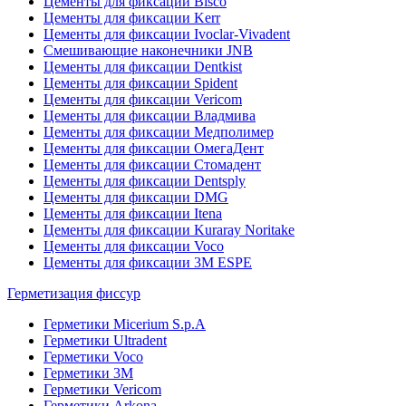
Цементы для фиксации Bisco
Цементы для фиксации Kerr
Цементы для фиксации Ivoclar-Vivadent
Смешивающие наконечники JNB
Цементы для фиксации Dentkist
Цементы для фиксации Spident
Цементы для фиксации Vericom
Цементы для фиксации Владмива
Цементы для фиксации Медполимер
Цементы для фиксации ОмегаДент
Цементы для фиксации Стомадент
Цементы для фиксации Dentsply
Цементы для фиксации DMG
Цементы для фиксации Itena
Цементы для фиксации Kuraray Noritake
Цементы для фиксации Voco
Цементы для фиксации 3M ESPE
Герметизация фиссур
Герметики Micerium S.p.A
Герметики Ultradent
Герметики Voco
Герметики 3M
Герметики Vericom
Герметики Arkona