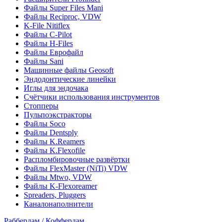
Файлы Super Files Mani
Файлы Reciproc, VDW
K-File Nitiflex
Файлы C-Pilot
Файлы H-Files
Файлы Еврофайл
Файлы Sani
Машинные файлы Geosoft
Эндодонтические линейки
Иглы для эндочака
Счётчики использования инструментов
Стопперы
Пульпоэкстракторы
Файлы Soco
Файлы Dentsply
Файлы K.Reamers
Файлы K.Flexofile
Распломбировочные развёртки
Файлы FlexMaster (NiTi) VDW
Файлы Mtwo, VDW
Файлы K-Flexoreamer
Spreaders, Pluggers
Каналонаполнители
Раббердам / Коффердам