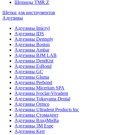
Шприцы TMR Z
Щетки для инструментов
Адгезивы
Адгезивы Imicryl
Адгезивы IDS
Адгезивы Dentsply
Адгезивы Boston
Адгезивы Ambar
Адгезивы BJM LAB
Адгезивы DentKist
Адгезивы EsBond
Адгезивы GC
Адгезивы Gluma
Адгезивы Prebond
Адгезивы Micerium SPA
Адгезивы Ivoclar-Vivadent
Адгезивы Tokuyama Dental
Адгезивы Ormco
Адгезивы Ultradent Products Inc
Адгезивы Стомадент
Адгезивы ВладМиВа
Адгезивы 3M Espe
Адгезивы Kerr