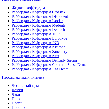
Жидкий коффердам
Раббердам / Коффердам Crosstex
Раббердам / Коффердам Dispodent
Раббердам / Коффердам Ivoclar
Раббердам / Коффердам Medenta
Раббердам / Коффердам Dentech
Раббердам / Коффердам ТОР
Раббердам / Коффердам EuroType
Раббердам / Коффердам JNB
Раббердам / Коффердам Nic tone
Раббердам / Коффердам Sanctuary
Раббердам / Коффердам Kerr
Раббердам / Коффердам Dentsply Sirona
Раббердам / Коффердам Common Sense Dental
Раббердам / Коффердам Asa Dental
Профилактика и гигиена
Десенситайзеры
Ложки
Лаки
Пенки
Пасты
Порошки