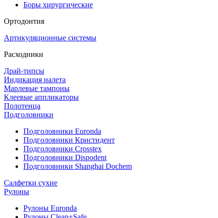
Боры хирургические
Ортодонтия
Артикуляционные системы
Расходники
Драй-типсы
Индикация налета
Марлевые тампоны
Клеевые аппликаторы
Полотенца
Подголовники
Подголовники Euronda
Подголовники Кристидент
Подголовники Crosstex
Подголовники Dispodent
Подголовники Shanghai Dochem
Салфетки сухие
Рулоны
Рулоны Euronda
Рулоны Clean+Safe