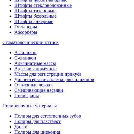
Штифты стекловолоконные
Штифты титановые
Штифты беззольные
Штифты анкерные
Гуттаперча
Абсорберы
Стоматологический оттиск
А-силикон
C-силикон
Альгинатные массы
Адгезивы ложечные
Массы для регистрации прикуса
Диспенсеры-пистолеты для силиконов
Оттискные ложки
Смешивающие насадки
Полиэфиры
Полировочные материалы
Полиры для естественных зубов
Полиры для пластмасс
Диски
Полиры для циркония