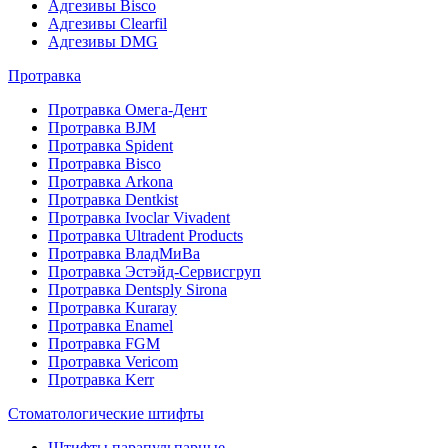
Адгезивы Bisco
Адгезивы Clearfil
Адгезивы DMG
Протравка
Протравка Омега-Дент
Протравка BJM
Протравка Spident
Протравка Bisco
Протравка Arkona
Протравка Dentkist
Протравка Ivoclar Vivadent
Протравка Ultradent Products
Протравка ВладМиВа
Протравка Эстэйд-Сервисгруп
Протравка Dentsply Sirona
Протравка Kuraray
Протравка Enamel
Протравка FGM
Протравка Vericom
Протравка Kerr
Стоматологические штифты
Штифты парапульпарные