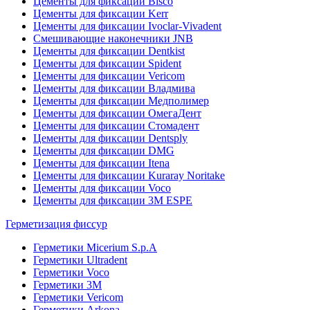
Цементы для фиксации Bisco
Цементы для фиксации Kerr
Цементы для фиксации Ivoclar-Vivadent
Смешивающие наконечники JNB
Цементы для фиксации Dentkist
Цементы для фиксации Spident
Цементы для фиксации Vericom
Цементы для фиксации Владмива
Цементы для фиксации Медполимер
Цементы для фиксации ОмегаДент
Цементы для фиксации Стомадент
Цементы для фиксации Dentsply
Цементы для фиксации DMG
Цементы для фиксации Itena
Цементы для фиксации Kuraray Noritake
Цементы для фиксации Voco
Цементы для фиксации 3M ESPE
Герметизация фиссур
Герметики Micerium S.p.A
Герметики Ultradent
Герметики Voco
Герметики 3M
Герметики Vericom
Герметики Arkona