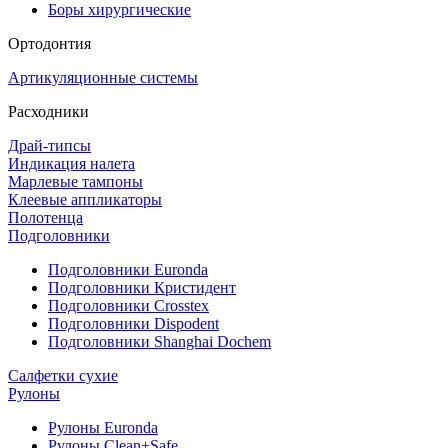
Боры хирургические
Ортодонтия
Артикуляционные системы
Расходники
Драй-типсы
Индикация налета
Марлевые тампоны
Клеевые аппликаторы
Полотенца
Подголовники
Подголовники Euronda
Подголовники Кристидент
Подголовники Crosstex
Подголовники Dispodent
Подголовники Shanghai Dochem
Салфетки сухие
Рулоны
Рулоны Euronda
Рулоны Clean+Safe