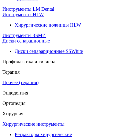
Инструменты LM Dental
Инструменты HLW
Хирургические ножницы HLW
Инструменты ЗБМИ
Диски сепарационные
Диски сепарарционные SSWhite
Профилактика и гигиена
Терапия
Прочее (терапия)
Эндодонтия
Ортопедия
Хирургия
Хирургические инструменты
Ретракторы хирургические