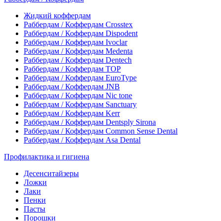
Жидкий коффердам
Раббердам / Коффердам Crosstex
Раббердам / Коффердам Dispodent
Раббердам / Коффердам Ivoclar
Раббердам / Коффердам Medenta
Раббердам / Коффердам Dentech
Раббердам / Коффердам ТОР
Раббердам / Коффердам EuroType
Раббердам / Коффердам JNB
Раббердам / Коффердам Nic tone
Раббердам / Коффердам Sanctuary
Раббердам / Коффердам Kerr
Раббердам / Коффердам Dentsply Sirona
Раббердам / Коффердам Common Sense Dental
Раббердам / Коффердам Asa Dental
Профилактика и гигиена
Десенситайзеры
Ложки
Лаки
Пенки
Пасты
Порошки