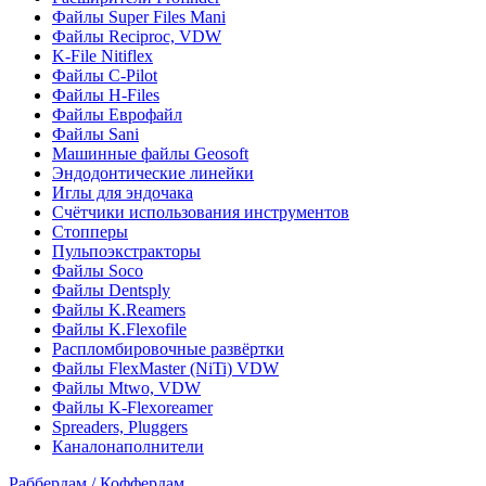
Файлы Super Files Mani
Файлы Reciproc, VDW
K-File Nitiflex
Файлы C-Pilot
Файлы H-Files
Файлы Еврофайл
Файлы Sani
Машинные файлы Geosoft
Эндодонтические линейки
Иглы для эндочака
Счётчики использования инструментов
Стопперы
Пульпоэкстракторы
Файлы Soco
Файлы Dentsply
Файлы K.Reamers
Файлы K.Flexofile
Распломбировочные развёртки
Файлы FlexMaster (NiTi) VDW
Файлы Mtwo, VDW
Файлы K-Flexoreamer
Spreaders, Pluggers
Каналонаполнители
Раббердам / Коффердам