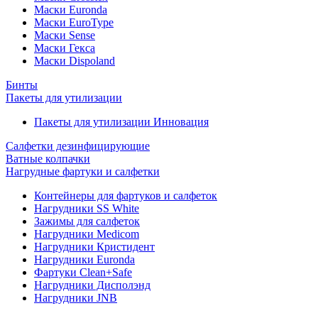
Маски Euronda
Маски EuroType
Маски Sense
Маски Гекса
Маски Dispoland
Бинты
Пакеты для утилизации
Пакеты для утилизации Инновация
Салфетки дезинфицирующие
Ватные колпачки
Нагрудные фартуки и салфетки
Контейнеры для фартуков и салфеток
Нагрудники SS White
Зажимы для салфеток
Нагрудники Medicom
Нагрудники Кристидент
Нагрудники Euronda
Фартуки Clean+Safe
Нагрудники Дисполэнд
Нагрудники JNB