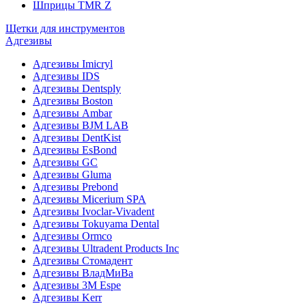
Шприцы TMR Z
Щетки для инструментов
Адгезивы
Адгезивы Imicryl
Адгезивы IDS
Адгезивы Dentsply
Адгезивы Boston
Адгезивы Ambar
Адгезивы BJM LAB
Адгезивы DentKist
Адгезивы EsBond
Адгезивы GC
Адгезивы Gluma
Адгезивы Prebond
Адгезивы Micerium SPA
Адгезивы Ivoclar-Vivadent
Адгезивы Tokuyama Dental
Адгезивы Ormco
Адгезивы Ultradent Products Inc
Адгезивы Стомадент
Адгезивы ВладМиВа
Адгезивы 3M Espe
Адгезивы Kerr