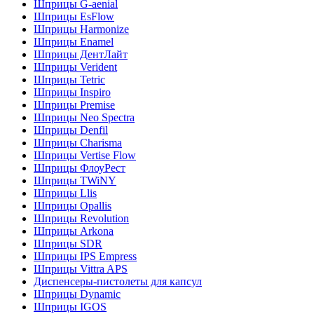
Шприцы G-aenial
Шприцы EsFlow
Шприцы Harmonize
Шприцы Enamel
Шприцы ДентЛайт
Шприцы Verident
Шприцы Tetric
Шприцы Inspiro
Шприцы Premise
Шприцы Neo Spectra
Шприцы Denfil
Шприцы Charisma
Шприцы Vertise Flow
Шприцы ФлоуРест
Шприцы TWiNY
Шприцы Llis
Шприцы Opallis
Шприцы Revolution
Шприцы Arkona
Шприцы SDR
Шприцы IPS Empress
Шприцы Vittra APS
Диспенсеры-пистолеты для капсул
Шприцы Dynamic
Шприцы IGOS