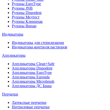
Рулоны EuroType
Рулоны JNB
Рулоны Dispodent
Рулоны Медтест
Рулоны Клинипак
Рулоны Винар
Индикаторы
Индикаторы для стерилизации
Индикаторы контроля растворов
Аппликаторы
Аппликаторы Clean+Safe
Аппликаторы Dispodent
Аппликаторы EuroType
Аппликаторы Euronda
Аппликаторы Microbrush
Аппликаторы ДС Браш
Перчатки
Латексные перчатки
Нитриловые перчатки