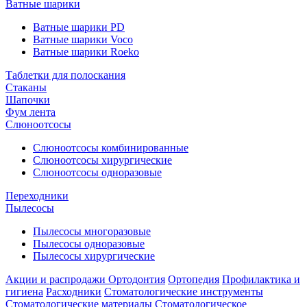
Ватные шарики
Ватные шарики PD
Ватные шарики Voco
Ватные шарики Roeko
Таблетки для полоскания
Стаканы
Шапочки
Фум лента
Слюноотсосы
Слюноотсосы комбинированные
Слюноотсосы хирургические
Слюноотсосы одноразовые
Переходники
Пылесосы
Пылесосы многоразовые
Пылесосы одноразовые
Пылесосы хирургические
Акции и распродажи
Ортодонтия
Ортопедия
Профилактика и
гигиена
Расходники
Стоматологические инструменты
Стоматологические материалы
Стоматологическое