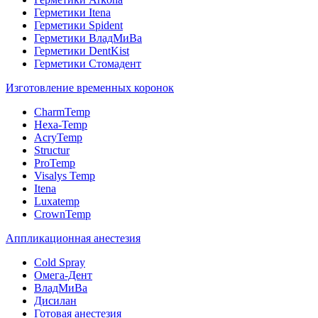
Герметики Itena
Герметики Spident
Герметики ВладМиВа
Герметики DentKist
Герметики Стомадент
Изготовление временных коронок
CharmTemp
Hexa-Temp
AcryTemp
Structur
ProTemp
Visalys Temp
Itena
Luxatemp
CrownTemp
Аппликационная анестезия
Cold Spray
Омега-Дент
ВладМиВа
Дисилан
Готовая анестезия