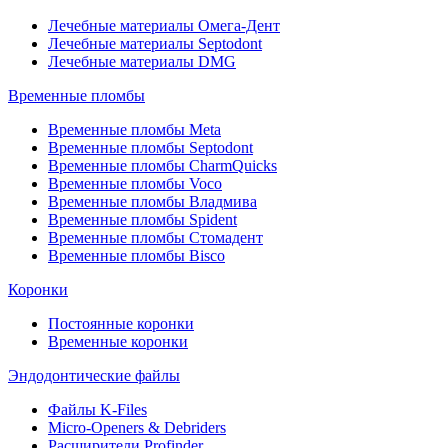
Лечебные материалы Омега-Дент
Лечебные материалы Septodont
Лечебные материалы DMG
Временные пломбы
Временные пломбы Meta
Временные пломбы Septodont
Временные пломбы CharmQuicks
Временные пломбы Voco
Временные пломбы Владмива
Временные пломбы Spident
Временные пломбы Стомадент
Временные пломбы Bisco
Коронки
Постоянные коронки
Временные коронки
Эндодонтические файлы
Файлы K-Files
Micro-Openers & Debriders
Расширители Profinder