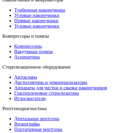
Турбинные наконечники
Угловые наконечники
Прямые наконечники
Угловые наконечники
Компрессоры и помпы
Компрессоры
Вакуумные помпы
Аспираторы
Стерилизационное оборудование
Автоклавы
Дистилляторы и деминерализаторы
Аппараты для чистки и смазки наконечников
Гласперленовые стерилизаторы
Иглосжигатели
Рентгенодиагностика
Дентальные рентгены
Визиографы
Портативные рентгены