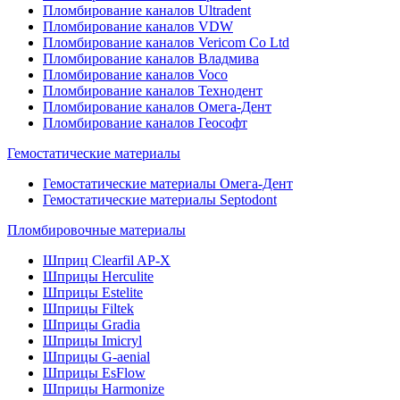
Пломбирование каналов Ultradent
Пломбирование каналов VDW
Пломбирование каналов Vericom Co Ltd
Пломбирование каналов Владмива
Пломбирование каналов Voco
Пломбирование каналов Технодент
Пломбирование каналов Омега-Дент
Пломбирование каналов Геософт
Гемостатические материалы
Гемостатические материалы Омега-Дент
Гемостатические материалы Septodont
Пломбировочные материалы
Шприц Clearfil AP-X
Шприцы Herculite
Шприцы Estelite
Шприцы Filtek
Шприцы Gradia
Шприцы Imicryl
Шприцы G-aenial
Шприцы EsFlow
Шприцы Harmonize