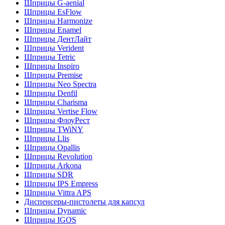
Шприцы G-aenial
Шприцы EsFlow
Шприцы Harmonize
Шприцы Enamel
Шприцы ДентЛайт
Шприцы Verident
Шприцы Tetric
Шприцы Inspiro
Шприцы Premise
Шприцы Neo Spectra
Шприцы Denfil
Шприцы Charisma
Шприцы Vertise Flow
Шприцы ФлоуРест
Шприцы TWiNY
Шприцы Llis
Шприцы Opallis
Шприцы Revolution
Шприцы Arkona
Шприцы SDR
Шприцы IPS Empress
Шприцы Vittra APS
Диспенсеры-пистолеты для капсул
Шприцы Dynamic
Шприцы IGOS