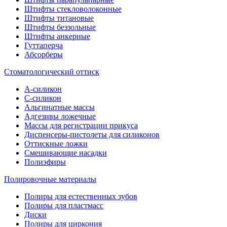
Штифты стекловолоконные
Штифты титановые
Штифты беззольные
Штифты анкерные
Гуттаперча
Абсорберы
Стоматологический оттиск
А-силикон
C-силикон
Альгинатные массы
Адгезивы ложечные
Массы для регистрации прикуса
Диспенсеры-пистолеты для силиконов
Оттискные ложки
Смешивающие насадки
Полиэфиры
Полировочные материалы
Полиры для естественных зубов
Полиры для пластмасс
Диски
Полиры для циркония