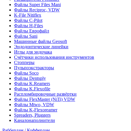
Файлы Super Files Mani
Файлы Reciproc, VDW
K-File Nitiflex
Файлы C-Pilot
Файлы H-Files
Файлы Еврофайл
Файлы Sani
Машинные файлы Geosoft
Эндодонтические линейки
Иглы для эндочака
Счётчики использования инструментов
Стопперы
Пульпоэкстракторы
Файлы Soco
Файлы Dentsply
Файлы K.Reamers
Файлы K.Flexofile
Распломбировочные развёртки
Файлы FlexMaster (NiTi) VDW
Файлы Mtwo, VDW
Файлы K-Flexoreamer
Spreaders, Pluggers
Каналонаполнители
Раббердам / Коффердам