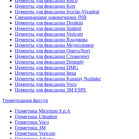
Цементы для фиксации Bisco
Цементы для фиксации Kerr
Цементы для фиксации Ivoclar-Vivadent
Смешивающие наконечники JNB
Цементы для фиксации Dentkist
Цементы для фиксации Spident
Цементы для фиксации Vericom
Цементы для фиксации Владмива
Цементы для фиксации Медполимер
Цементы для фиксации ОмегаДент
Цементы для фиксации Стомадент
Цементы для фиксации Dentsply
Цементы для фиксации DMG
Цементы для фиксации Itena
Цементы для фиксации Kuraray Noritake
Цементы для фиксации Voco
Цементы для фиксации 3M ESPE
Герметизация фиссур
Герметики Micerium S.p.A
Герметики Ultradent
Герметики Voco
Герметики 3M
Герметики Vericom
Герметики Arkona