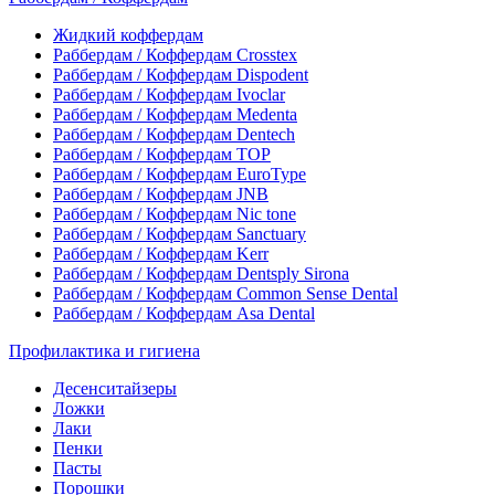
Жидкий коффердам
Раббердам / Коффердам Crosstex
Раббердам / Коффердам Dispodent
Раббердам / Коффердам Ivoclar
Раббердам / Коффердам Medenta
Раббердам / Коффердам Dentech
Раббердам / Коффердам ТОР
Раббердам / Коффердам EuroType
Раббердам / Коффердам JNB
Раббердам / Коффердам Nic tone
Раббердам / Коффердам Sanctuary
Раббердам / Коффердам Kerr
Раббердам / Коффердам Dentsply Sirona
Раббердам / Коффердам Common Sense Dental
Раббердам / Коффердам Asa Dental
Профилактика и гигиена
Десенситайзеры
Ложки
Лаки
Пенки
Пасты
Порошки