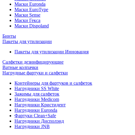
Маски Euronda
Маски EuroType
Маски Sense
Маски Гекса
Маски Dispoland
Бинты
Пакеты для утилизации
Пакеты для утилизации Инновация
Салфетки дезинфицирующие
Ватные колпачки
Нагрудные фартуки и салфетки
Контейнеры для фартуков и салфеток
Нагрудники SS White
Зажимы для салфеток
Нагрудники Medicom
Нагрудники Кристидент
Нагрудники Euronda
Фартуки Clean+Safe
Нагрудники Дисполэнд
Нагрудники JNB