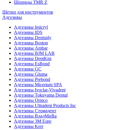
Шприцы TMR Z
Щетки для инструментов
Адгезивы
Адгезивы Imicryl
Адгезивы IDS
Адгезивы Dentsply
Адгезивы Boston
Адгезивы Ambar
Адгезивы BJM LAB
Адгезивы DentKist
Адгезивы EsBond
Адгезивы GC
Адгезивы Gluma
Адгезивы Prebond
Адгезивы Micerium SPA
Адгезивы Ivoclar-Vivadent
Адгезивы Tokuyama Dental
Адгезивы Ormco
Адгезивы Ultradent Products Inc
Адгезивы Стомадент
Адгезивы ВладМиВа
Адгезивы 3M Espe
Адгезивы Kerr