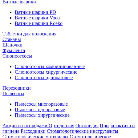
Ватные шарики
Ватные шарики PD
Ватные шарики Voco
Ватные шарики Roeko
Таблетки для полоскания
Стаканы
Шапочки
Фум лента
Слюноотсосы
Слюноотсосы комбинированные
Слюноотсосы хирургические
Слюноотсосы одноразовые
Переходники
Пылесосы
Пылесосы многоразовые
Пылесосы одноразовые
Пылесосы хирургические
Акции и распродажи
Ортодонтия
Ортопедия
Профилактика и
гигиена
Расходники
Стоматологические инструменты
Стоматологические материалы
Стоматологическое