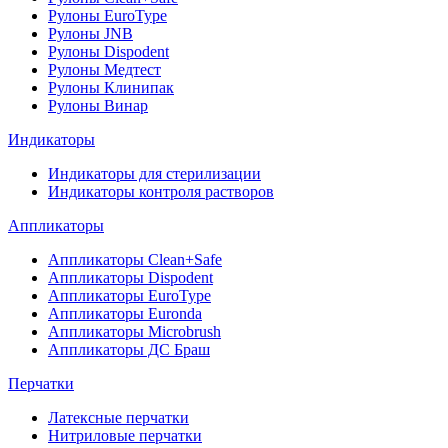
Рулоны EuroType
Рулоны JNB
Рулоны Dispodent
Рулоны Медтест
Рулоны Клинипак
Рулоны Винар
Индикаторы
Индикаторы для стерилизации
Индикаторы контроля растворов
Аппликаторы
Аппликаторы Clean+Safe
Аппликаторы Dispodent
Аппликаторы EuroType
Аппликаторы Euronda
Аппликаторы Microbrush
Аппликаторы ДС Браш
Перчатки
Латексные перчатки
Нитриловые перчатки