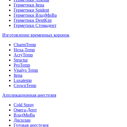
Герметики Itena
Герметики Spident
Герметики ВладМиВа
Герметики DentKist
Герметики Стомадент
Изготовление временных коронок
CharmTemp
Hexa-Temp
AcryTemp
Structur
ProTemp
Visalys Temp
Itena
Luxatemp
CrownTemp
Аппликационная анестезия
Cold Spray
Омега-Дент
ВладМиВа
Дисилан
Готовая анестезия