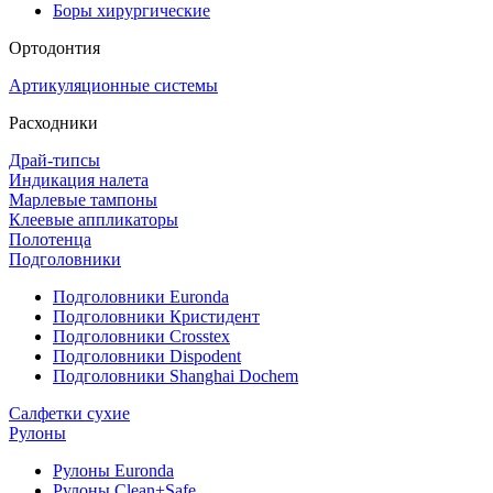
Боры хирургические
Ортодонтия
Артикуляционные системы
Расходники
Драй-типсы
Индикация налета
Марлевые тампоны
Клеевые аппликаторы
Полотенца
Подголовники
Подголовники Euronda
Подголовники Кристидент
Подголовники Crosstex
Подголовники Dispodent
Подголовники Shanghai Dochem
Салфетки сухие
Рулоны
Рулоны Euronda
Рулоны Clean+Safe