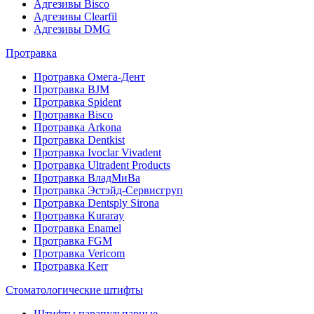
Адгезивы Bisco
Адгезивы Clearfil
Адгезивы DMG
Протравка
Протравка Омега-Дент
Протравка BJM
Протравка Spident
Протравка Bisco
Протравка Arkona
Протравка Dentkist
Протравка Ivoclar Vivadent
Протравка Ultradent Products
Протравка ВладМиВа
Протравка Эстэйд-Сервисгруп
Протравка Dentsply Sirona
Протравка Kuraray
Протравка Enamel
Протравка FGM
Протравка Vericom
Протравка Kerr
Стоматологические штифты
Штифты парапульпарные