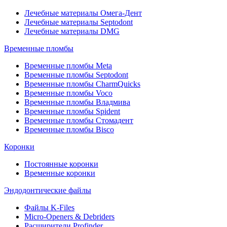
Лечебные материалы Омега-Дент
Лечебные материалы Septodont
Лечебные материалы DMG
Временные пломбы
Временные пломбы Meta
Временные пломбы Septodont
Временные пломбы CharmQuicks
Временные пломбы Voco
Временные пломбы Владмива
Временные пломбы Spident
Временные пломбы Стомадент
Временные пломбы Bisco
Коронки
Постоянные коронки
Временные коронки
Эндодонтические файлы
Файлы K-Files
Micro-Openers & Debriders
Расширители Profinder