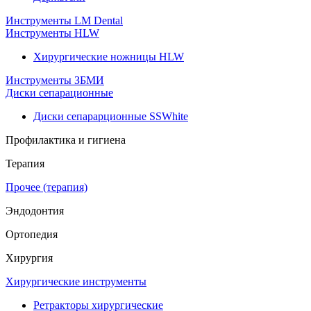
Инструменты LM Dental
Инструменты HLW
Хирургические ножницы HLW
Инструменты ЗБМИ
Диски сепарационные
Диски сепарарционные SSWhite
Профилактика и гигиена
Терапия
Прочее (терапия)
Эндодонтия
Ортопедия
Хирургия
Хирургические инструменты
Ретракторы хирургические