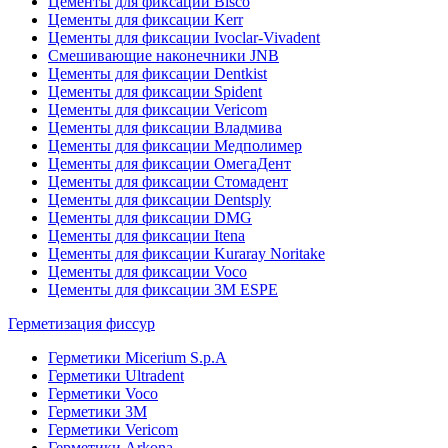
Цементы для фиксации Bisco
Цементы для фиксации Kerr
Цементы для фиксации Ivoclar-Vivadent
Смешивающие наконечники JNB
Цементы для фиксации Dentkist
Цементы для фиксации Spident
Цементы для фиксации Vericom
Цементы для фиксации Владмива
Цементы для фиксации Медполимер
Цементы для фиксации ОмегаДент
Цементы для фиксации Стомадент
Цементы для фиксации Dentsply
Цементы для фиксации DMG
Цементы для фиксации Itena
Цементы для фиксации Kuraray Noritake
Цементы для фиксации Voco
Цементы для фиксации 3M ESPE
Герметизация фиссур
Герметики Micerium S.p.A
Герметики Ultradent
Герметики Voco
Герметики 3M
Герметики Vericom
Герметики Arkona