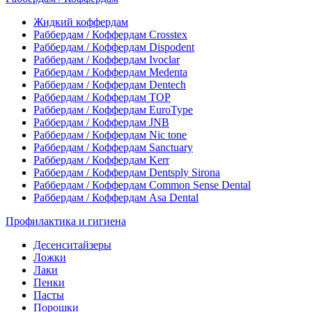
Жидкий коффердам
Раббердам / Коффердам Crosstex
Раббердам / Коффердам Dispodent
Раббердам / Коффердам Ivoclar
Раббердам / Коффердам Medenta
Раббердам / Коффердам Dentech
Раббердам / Коффердам ТОР
Раббердам / Коффердам EuroType
Раббердам / Коффердам JNB
Раббердам / Коффердам Nic tone
Раббердам / Коффердам Sanctuary
Раббердам / Коффердам Kerr
Раббердам / Коффердам Dentsply Sirona
Раббердам / Коффердам Common Sense Dental
Раббердам / Коффердам Asa Dental
Профилактика и гигиена
Десенситайзеры
Ложки
Лаки
Пенки
Пасты
Порошки