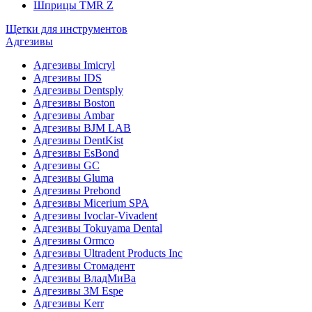
Шприцы TMR Z
Щетки для инструментов
Адгезивы
Адгезивы Imicryl
Адгезивы IDS
Адгезивы Dentsply
Адгезивы Boston
Адгезивы Ambar
Адгезивы BJM LAB
Адгезивы DentKist
Адгезивы EsBond
Адгезивы GC
Адгезивы Gluma
Адгезивы Prebond
Адгезивы Micerium SPA
Адгезивы Ivoclar-Vivadent
Адгезивы Tokuyama Dental
Адгезивы Ormco
Адгезивы Ultradent Products Inc
Адгезивы Стомадент
Адгезивы ВладМиВа
Адгезивы 3M Espe
Адгезивы Kerr