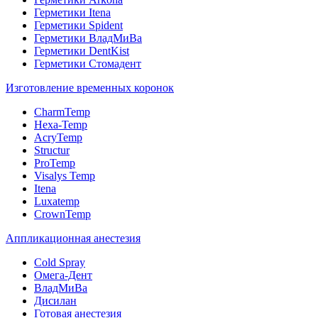
Герметики Itena
Герметики Spident
Герметики ВладМиВа
Герметики DentKist
Герметики Стомадент
Изготовление временных коронок
CharmTemp
Hexa-Temp
AcryTemp
Structur
ProTemp
Visalys Temp
Itena
Luxatemp
CrownTemp
Аппликационная анестезия
Cold Spray
Омега-Дент
ВладМиВа
Дисилан
Готовая анестезия