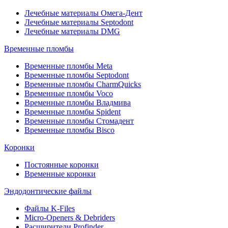
Лечебные материалы Омега-Дент
Лечебные материалы Septodont
Лечебные материалы DMG
Временные пломбы
Временные пломбы Meta
Временные пломбы Septodont
Временные пломбы CharmQuicks
Временные пломбы Voco
Временные пломбы Владмива
Временные пломбы Spident
Временные пломбы Стомадент
Временные пломбы Bisco
Коронки
Постоянные коронки
Временные коронки
Эндодонтические файлы
Файлы K-Files
Micro-Openers & Debriders
Расширители Profinder