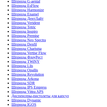
Шприцы G-aenial
Шприцы EsFlow
Шприцы Harmonize
Шприцы Enamel
Шприцы ДентЛайт
Шприцы Verident
Шприцы Tetric
Шприцы Inspiro
Шприцы Premise
Шприцы Neo Spectra
Шприцы Denfil
Шприцы Charisma
Шприцы Vertise Flow
Шприцы ФлоуРест
Шприцы TWiNY
Шприцы Llis
Шприцы Opallis
Шприцы Revolution
Шприцы Arkona
Шприцы SDR
Шприцы IPS Empress
Шприцы Vittra APS
Диспенсеры-пистолеты для капсул
Шприцы Dynamic
Шприцы IGOS