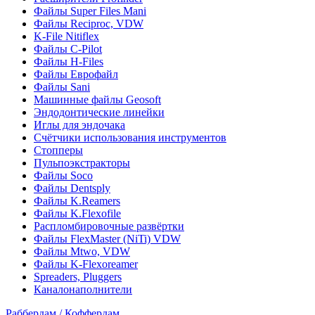
Файлы Super Files Mani
Файлы Reciproc, VDW
K-File Nitiflex
Файлы C-Pilot
Файлы H-Files
Файлы Еврофайл
Файлы Sani
Машинные файлы Geosoft
Эндодонтические линейки
Иглы для эндочака
Счётчики использования инструментов
Стопперы
Пульпоэкстракторы
Файлы Soco
Файлы Dentsply
Файлы K.Reamers
Файлы K.Flexofile
Распломбировочные развёртки
Файлы FlexMaster (NiTi) VDW
Файлы Mtwo, VDW
Файлы K-Flexoreamer
Spreaders, Pluggers
Каналонаполнители
Раббердам / Коффердам