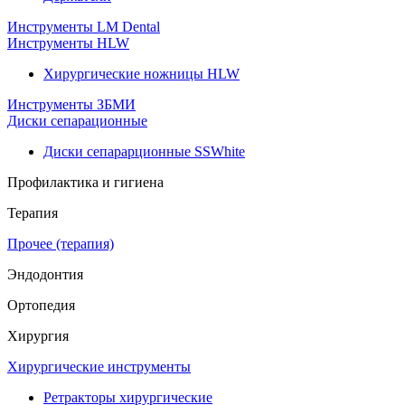
Инструменты LM Dental
Инструменты HLW
Хирургические ножницы HLW
Инструменты ЗБМИ
Диски сепарационные
Диски сепарарционные SSWhite
Профилактика и гигиена
Терапия
Прочее (терапия)
Эндодонтия
Ортопедия
Хирургия
Хирургические инструменты
Ретракторы хирургические