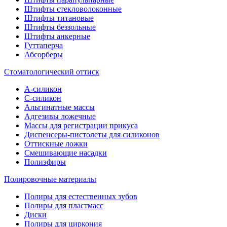
Штифты стекловолоконные
Штифты титановые
Штифты беззольные
Штифты анкерные
Гуттаперча
Абсорберы
Стоматологический оттиск
А-силикон
C-силикон
Альгинатные массы
Адгезивы ложечные
Массы для регистрации прикуса
Диспенсеры-пистолеты для силиконов
Оттискные ложки
Смешивающие насадки
Полиэфиры
Полировочные материалы
Полиры для естественных зубов
Полиры для пластмасс
Диски
Полиры для циркония