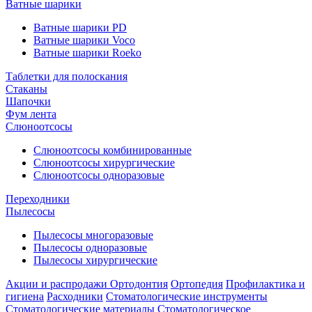
Ватные шарики
Ватные шарики PD
Ватные шарики Voco
Ватные шарики Roeko
Таблетки для полоскания
Стаканы
Шапочки
Фум лента
Слюноотсосы
Слюноотсосы комбинированные
Слюноотсосы хирургические
Слюноотсосы одноразовые
Переходники
Пылесосы
Пылесосы многоразовые
Пылесосы одноразовые
Пылесосы хирургические
Акции и распродажи
Ортодонтия
Ортопедия
Профилактика и
гигиена
Расходники
Стоматологические инструменты
Стоматологические материалы
Стоматологическое