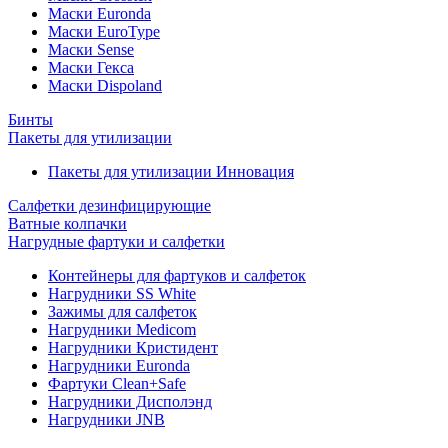
Маски Euronda
Маски EuroType
Маски Sense
Маски Гекса
Маски Dispoland
Бинты
Пакеты для утилизации
Пакеты для утилизации Инновация
Салфетки дезинфицирующие
Ватные колпачки
Нагрудные фартуки и салфетки
Контейнеры для фартуков и салфеток
Нагрудники SS White
Зажимы для салфеток
Нагрудники Medicom
Нагрудники Кристидент
Нагрудники Euronda
Фартуки Clean+Safe
Нагрудники Дисполэнд
Нагрудники JNB