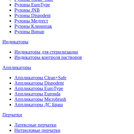
Рулоны EuroType
Рулоны JNB
Рулоны Dispodent
Рулоны Медтест
Рулоны Клинипак
Рулоны Винар
Индикаторы
Индикаторы для стерилизации
Индикаторы контроля растворов
Аппликаторы
Аппликаторы Clean+Safe
Аппликаторы Dispodent
Аппликаторы EuroType
Аппликаторы Euronda
Аппликаторы Microbrush
Аппликаторы ДС Браш
Перчатки
Латексные перчатки
Нитриловые перчатки