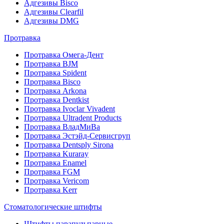
Адгезивы Bisco
Адгезивы Clearfil
Адгезивы DMG
Протравка
Протравка Омега-Дент
Протравка BJM
Протравка Spident
Протравка Bisco
Протравка Arkona
Протравка Dentkist
Протравка Ivoclar Vivadent
Протравка Ultradent Products
Протравка ВладМиВа
Протравка Эстэйд-Сервисгруп
Протравка Dentsply Sirona
Протравка Kuraray
Протравка Enamel
Протравка FGM
Протравка Vericom
Протравка Kerr
Стоматологические штифты
Штифты парапульпарные