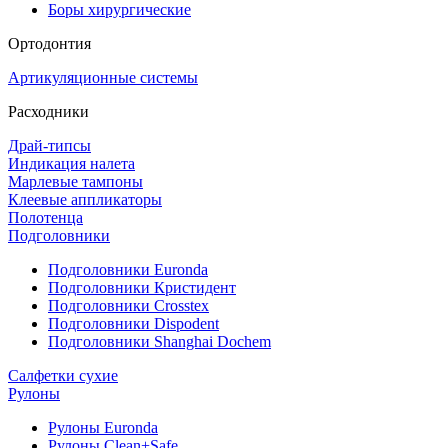
Боры хирургические
Ортодонтия
Артикуляционные системы
Расходники
Драй-типсы
Индикация налета
Марлевые тампоны
Клеевые аппликаторы
Полотенца
Подголовники
Подголовники Euronda
Подголовники Кристидент
Подголовники Crosstex
Подголовники Dispodent
Подголовники Shanghai Dochem
Салфетки сухие
Рулоны
Рулоны Euronda
Рулоны Clean+Safe