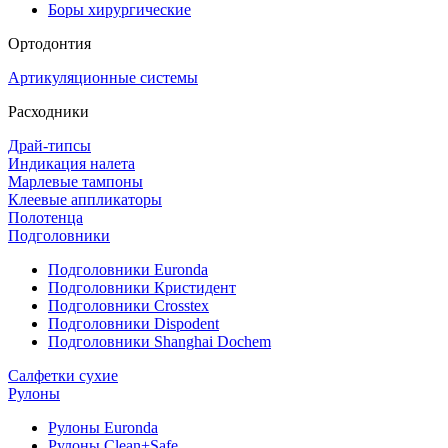
Боры хирургические
Ортодонтия
Артикуляционные системы
Расходники
Драй-типсы
Индикация налета
Марлевые тампоны
Клеевые аппликаторы
Полотенца
Подголовники
Подголовники Euronda
Подголовники Кристидент
Подголовники Crosstex
Подголовники Dispodent
Подголовники Shanghai Dochem
Салфетки сухие
Рулоны
Рулоны Euronda
Рулоны Clean+Safe