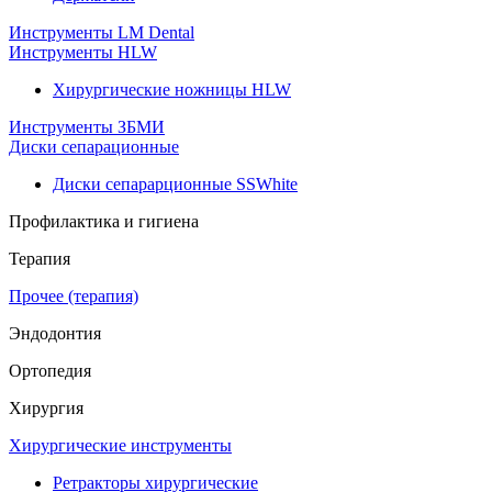
Инструменты LM Dental
Инструменты HLW
Хирургические ножницы HLW
Инструменты ЗБМИ
Диски сепарационные
Диски сепарарционные SSWhite
Профилактика и гигиена
Терапия
Прочее (терапия)
Эндодонтия
Ортопедия
Хирургия
Хирургические инструменты
Ретракторы хирургические