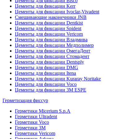
Цементы для фиксации Bisco
Цементы для фиксации Kerr
Цементы для фиксации Ivoclar-Vivadent
Смешивающие наконечники JNB
Цементы для фиксации Dentkist
Цементы для фиксации Spident
Цементы для фиксации Vericom
Цементы для фиксации Владмива
Цементы для фиксации Медполимер
Цементы для фиксации ОмегаДент
Цементы для фиксации Стомадент
Цементы для фиксации Dentsply
Цементы для фиксации DMG
Цементы для фиксации Itena
Цементы для фиксации Kuraray Noritake
Цементы для фиксации Voco
Цементы для фиксации 3M ESPE
Герметизация фиссур
Герметики Micerium S.p.A
Герметики Ultradent
Герметики Voco
Герметики 3M
Герметики Vericom
Герметики Arkona