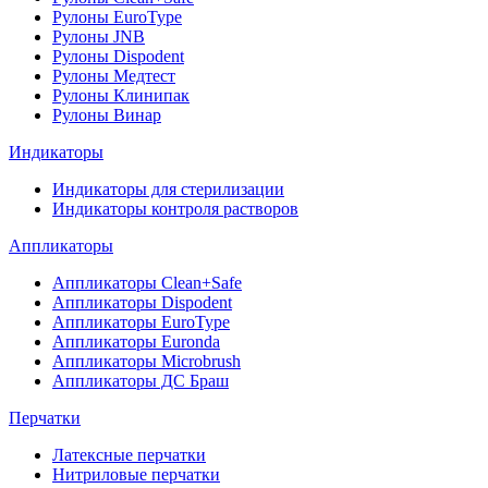
Рулоны EuroType
Рулоны JNB
Рулоны Dispodent
Рулоны Медтест
Рулоны Клинипак
Рулоны Винар
Индикаторы
Индикаторы для стерилизации
Индикаторы контроля растворов
Аппликаторы
Аппликаторы Clean+Safe
Аппликаторы Dispodent
Аппликаторы EuroType
Аппликаторы Euronda
Аппликаторы Microbrush
Аппликаторы ДС Браш
Перчатки
Латексные перчатки
Нитриловые перчатки