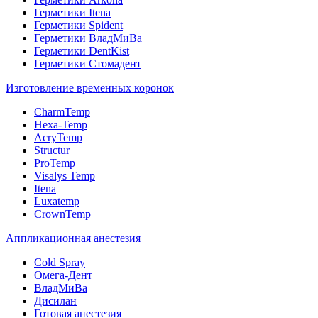
Герметики Itena
Герметики Spident
Герметики ВладМиВа
Герметики DentKist
Герметики Стомадент
Изготовление временных коронок
CharmTemp
Hexa-Temp
AcryTemp
Structur
ProTemp
Visalys Temp
Itena
Luxatemp
CrownTemp
Аппликационная анестезия
Cold Spray
Омега-Дент
ВладМиВа
Дисилан
Готовая анестезия