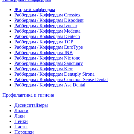
Жидкий коффердам
Раббердам / Коффердам Crosstex
Раббердам / Коффердам Dispodent
Раббердам / Коффердам Ivoclar
Раббердам / Коффердам Medenta
Раббердам / Коффердам Dentech
Раббердам / Коффердам ТОР
Раббердам / Коффердам EuroType
Раббердам / Коффердам JNB
Раббердам / Коффердам Nic tone
Раббердам / Коффердам Sanctuary
Раббердам / Коффердам Kerr
Раббердам / Коффердам Dentsply Sirona
Раббердам / Коффердам Common Sense Dental
Раббердам / Коффердам Asa Dental
Профилактика и гигиена
Десенситайзеры
Ложки
Лаки
Пенки
Пасты
Порошки