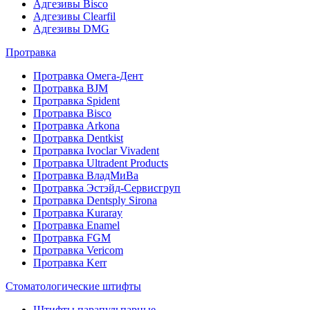
Адгезивы Bisco
Адгезивы Clearfil
Адгезивы DMG
Протравка
Протравка Омега-Дент
Протравка BJM
Протравка Spident
Протравка Bisco
Протравка Arkona
Протравка Dentkist
Протравка Ivoclar Vivadent
Протравка Ultradent Products
Протравка ВладМиВа
Протравка Эстэйд-Сервисгруп
Протравка Dentsply Sirona
Протравка Kuraray
Протравка Enamel
Протравка FGM
Протравка Vericom
Протравка Kerr
Стоматологические штифты
Штифты парапульпарные