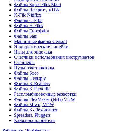
Файлы Super Files Mani
Файлы Reciproc, VDW
K-File Nitiflex
Файлы C-Pilot
Файлы H-Files
Файлы Еврофайл
Файлы Sani
Машинные файлы Geosoft
Эндодонтические линейки
Иглы для эндочака
Счётчики использования инструментов
Стопперы
Пульпоэкстракторы
Файлы Soco
Файлы Dentsply
Файлы K.Reamers
Файлы K.Flexofile
Распломбировочные развёртки
Файлы FlexMaster (NiTi) VDW
Файлы Mtwo, VDW
Файлы K-Flexoreamer
Spreaders, Pluggers
Каналонаполнители
Раббердам / Коффердам