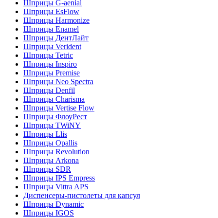
Шприцы G-aenial
Шприцы EsFlow
Шприцы Harmonize
Шприцы Enamel
Шприцы ДентЛайт
Шприцы Verident
Шприцы Tetric
Шприцы Inspiro
Шприцы Premise
Шприцы Neo Spectra
Шприцы Denfil
Шприцы Charisma
Шприцы Vertise Flow
Шприцы ФлоуРест
Шприцы TWiNY
Шприцы Llis
Шприцы Opallis
Шприцы Revolution
Шприцы Arkona
Шприцы SDR
Шприцы IPS Empress
Шприцы Vittra APS
Диспенсеры-пистолеты для капсул
Шприцы Dynamic
Шприцы IGOS