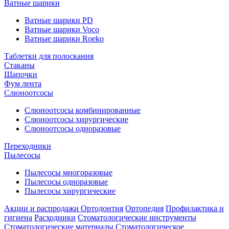
Ватные шарики
Ватные шарики PD
Ватные шарики Voco
Ватные шарики Roeko
Таблетки для полоскания
Стаканы
Шапочки
Фум лента
Слюноотсосы
Слюноотсосы комбинированные
Слюноотсосы хирургические
Слюноотсосы одноразовые
Переходники
Пылесосы
Пылесосы многоразовые
Пылесосы одноразовые
Пылесосы хирургические
Акции и распродажи
Ортодонтия
Ортопедия
Профилактика и
гигиена
Расходники
Стоматологические инструменты
Стоматологические материалы
Стоматологическое