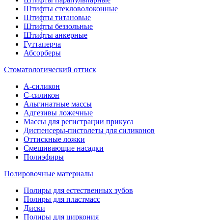
Штифты стекловолоконные
Штифты титановые
Штифты беззольные
Штифты анкерные
Гуттаперча
Абсорберы
Стоматологический оттиск
А-силикон
C-силикон
Альгинатные массы
Адгезивы ложечные
Массы для регистрации прикуса
Диспенсеры-пистолеты для силиконов
Оттискные ложки
Смешивающие насадки
Полиэфиры
Полировочные материалы
Полиры для естественных зубов
Полиры для пластмасс
Диски
Полиры для циркония