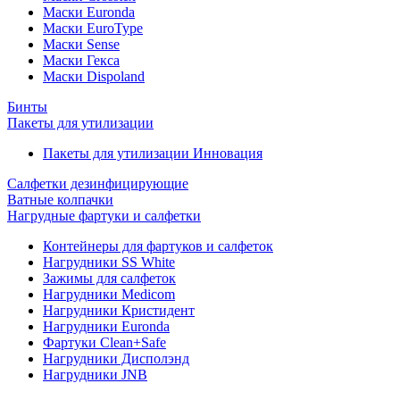
Маски Euronda
Маски EuroType
Маски Sense
Маски Гекса
Маски Dispoland
Бинты
Пакеты для утилизации
Пакеты для утилизации Инновация
Салфетки дезинфицирующие
Ватные колпачки
Нагрудные фартуки и салфетки
Контейнеры для фартуков и салфеток
Нагрудники SS White
Зажимы для салфеток
Нагрудники Medicom
Нагрудники Кристидент
Нагрудники Euronda
Фартуки Clean+Safe
Нагрудники Дисполэнд
Нагрудники JNB