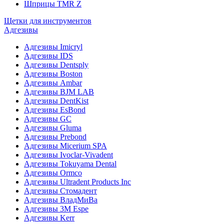
Шприцы TMR Z
Щетки для инструментов
Адгезивы
Адгезивы Imicryl
Адгезивы IDS
Адгезивы Dentsply
Адгезивы Boston
Адгезивы Ambar
Адгезивы BJM LAB
Адгезивы DentKist
Адгезивы EsBond
Адгезивы GC
Адгезивы Gluma
Адгезивы Prebond
Адгезивы Micerium SPA
Адгезивы Ivoclar-Vivadent
Адгезивы Tokuyama Dental
Адгезивы Ormco
Адгезивы Ultradent Products Inc
Адгезивы Стомадент
Адгезивы ВладМиВа
Адгезивы 3M Espe
Адгезивы Kerr