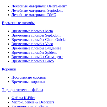
Лечебные материалы Омега-Дент
Лечебные материалы Septodont
Лечебные материалы DMG
Временные пломбы
Временные пломбы Meta
Временные пломбы Septodont
Временные пломбы CharmQuicks
Временные пломбы Voco
Временные пломбы Владмива
Временные пломбы Spident
Временные пломбы Стомадент
Временные пломбы Bisco
Коронки
Постоянные коронки
Временные коронки
Эндодонтические файлы
Файлы K-Files
Micro-Openers & Debriders
Расширители Profinder