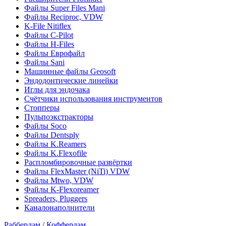
Файлы Super Files Mani
Файлы Reciproc, VDW
K-File Nitiflex
Файлы C-Pilot
Файлы H-Files
Файлы Еврофайл
Файлы Sani
Машинные файлы Geosoft
Эндодонтические линейки
Иглы для эндочака
Счётчики использования инструментов
Стопперы
Пульпоэкстракторы
Файлы Soco
Файлы Dentsply
Файлы K.Reamers
Файлы K.Flexofile
Распломбировочные развёртки
Файлы FlexMaster (NiTi) VDW
Файлы Mtwo, VDW
Файлы K-Flexoreamer
Spreaders, Pluggers
Каналонаполнители
Раббердам / Коффердам