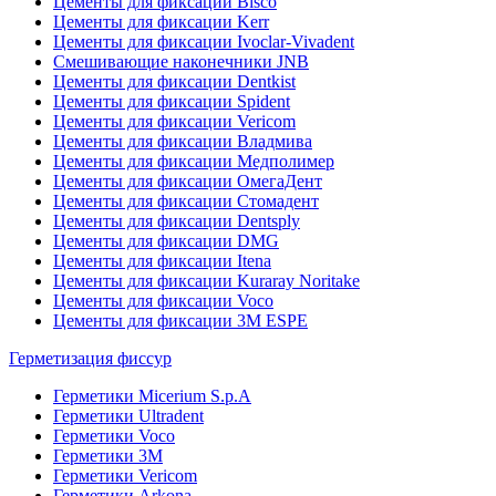
Цементы для фиксации Bisco
Цементы для фиксации Kerr
Цементы для фиксации Ivoclar-Vivadent
Смешивающие наконечники JNB
Цементы для фиксации Dentkist
Цементы для фиксации Spident
Цементы для фиксации Vericom
Цементы для фиксации Владмива
Цементы для фиксации Медполимер
Цементы для фиксации ОмегаДент
Цементы для фиксации Стомадент
Цементы для фиксации Dentsply
Цементы для фиксации DMG
Цементы для фиксации Itena
Цементы для фиксации Kuraray Noritake
Цементы для фиксации Voco
Цементы для фиксации 3M ESPE
Герметизация фиссур
Герметики Micerium S.p.A
Герметики Ultradent
Герметики Voco
Герметики 3M
Герметики Vericom
Герметики Arkona