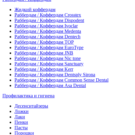
Жидкий коффердам
Раббердам / Коффердам Crosstex
Раббердам / Коффердам Dispodent
Раббердам / Коффердам Ivoclar
Раббердам / Коффердам Medenta
Раббердам / Коффердам Dentech
Раббердам / Коффердам ТОР
Раббердам / Коффердам EuroType
Раббердам / Коффердам JNB
Раббердам / Коффердам Nic tone
Раббердам / Коффердам Sanctuary
Раббердам / Коффердам Kerr
Раббердам / Коффердам Dentsply Sirona
Раббердам / Коффердам Common Sense Dental
Раббердам / Коффердам Asa Dental
Профилактика и гигиена
Десенситайзеры
Ложки
Лаки
Пенки
Пасты
Порошки