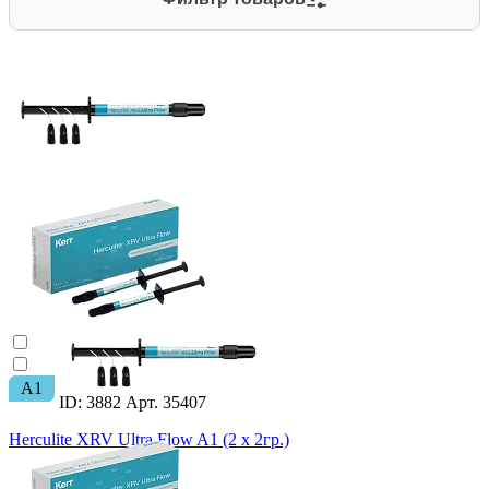
A1
ID: 3882 Арт. 35407
Herculite XRV Ultra Flow A1 (2 x 2гр.)