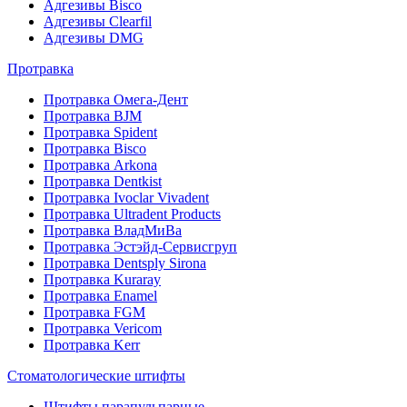
Адгезивы Bisco
Адгезивы Clearfil
Адгезивы DMG
Протравка
Протравка Омега-Дент
Протравка BJM
Протравка Spident
Протравка Bisco
Протравка Arkona
Протравка Dentkist
Протравка Ivoclar Vivadent
Протравка Ultradent Products
Протравка ВладМиВа
Протравка Эстэйд-Сервисгруп
Протравка Dentsply Sirona
Протравка Kuraray
Протравка Enamel
Протравка FGM
Протравка Vericom
Протравка Kerr
Стоматологические штифты
Штифты парапульпарные