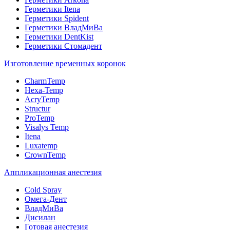
Герметики Itena
Герметики Spident
Герметики ВладМиВа
Герметики DentKist
Герметики Стомадент
Изготовление временных коронок
CharmTemp
Hexa-Temp
AcryTemp
Structur
ProTemp
Visalys Temp
Itena
Luxatemp
CrownTemp
Аппликационная анестезия
Cold Spray
Омега-Дент
ВладМиВа
Дисилан
Готовая анестезия