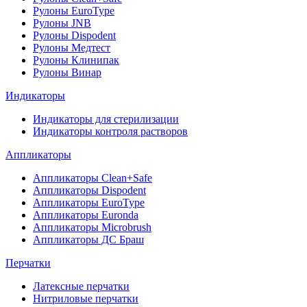
Рулоны EuroType
Рулоны JNB
Рулоны Dispodent
Рулоны Медтест
Рулоны Клинипак
Рулоны Винар
Индикаторы
Индикаторы для стерилизации
Индикаторы контроля растворов
Аппликаторы
Аппликаторы Clean+Safe
Аппликаторы Dispodent
Аппликаторы EuroType
Аппликаторы Euronda
Аппликаторы Microbrush
Аппликаторы ДС Браш
Перчатки
Латексные перчатки
Нитриловые перчатки