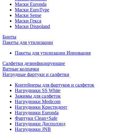
Маски Euronda
Маски EuroType
Маски Sense
Маски Гекса
Маски Dispoland
Бинты
Пакеты для утилизации
Пакеты для утилизации Инновация
Салфетки дезинфицирующие
Ватные колпачки
Нагрудные фартуки и салфетки
Контейнеры для фартуков и салфеток
Нагрудники SS White
Зажимы для салфеток
Нагрудники Medicom
Нагрудники Кристидент
Нагрудники Euronda
Фартуки Clean+Safe
Нагрудники Дисполэнд
Нагрудники JNB