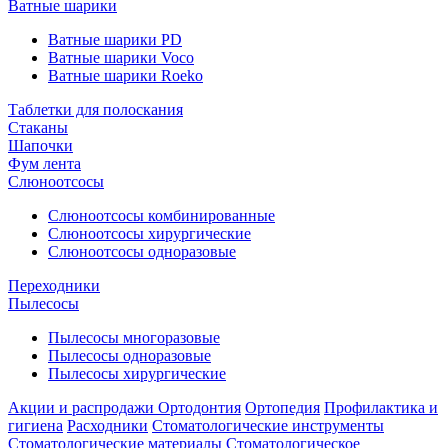
Ватные шарики
Ватные шарики PD
Ватные шарики Voco
Ватные шарики Roeko
Таблетки для полоскания
Стаканы
Шапочки
Фум лента
Слюноотсосы
Слюноотсосы комбинированные
Слюноотсосы хирургические
Слюноотсосы одноразовые
Переходники
Пылесосы
Пылесосы многоразовые
Пылесосы одноразовые
Пылесосы хирургические
Акции и распродажи
Ортодонтия
Ортопедия
Профилактика и
гигиена
Расходники
Стоматологические инструменты
Стоматологические материалы
Стоматологическое