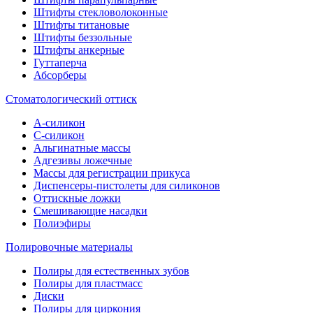
Штифты стекловолоконные
Штифты титановые
Штифты беззольные
Штифты анкерные
Гуттаперча
Абсорберы
Стоматологический оттиск
А-силикон
C-силикон
Альгинатные массы
Адгезивы ложечные
Массы для регистрации прикуса
Диспенсеры-пистолеты для силиконов
Оттискные ложки
Смешивающие насадки
Полиэфиры
Полировочные материалы
Полиры для естественных зубов
Полиры для пластмасс
Диски
Полиры для циркония