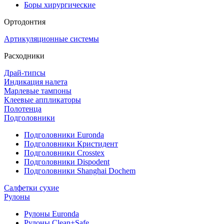
Боры хирургические
Ортодонтия
Артикуляционные системы
Расходники
Драй-типсы
Индикация налета
Марлевые тампоны
Клеевые аппликаторы
Полотенца
Подголовники
Подголовники Euronda
Подголовники Кристидент
Подголовники Crosstex
Подголовники Dispodent
Подголовники Shanghai Dochem
Салфетки сухие
Рулоны
Рулоны Euronda
Рулоны Clean+Safe