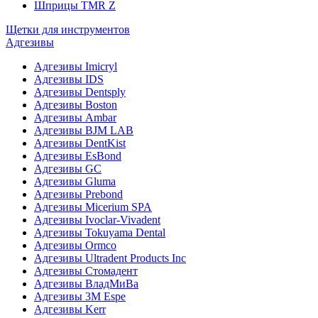
Шприцы TMR Z
Щетки для инструментов
Адгезивы
Адгезивы Imicryl
Адгезивы IDS
Адгезивы Dentsply
Адгезивы Boston
Адгезивы Ambar
Адгезивы BJM LAB
Адгезивы DentKist
Адгезивы EsBond
Адгезивы GC
Адгезивы Gluma
Адгезивы Prebond
Адгезивы Micerium SPA
Адгезивы Ivoclar-Vivadent
Адгезивы Tokuyama Dental
Адгезивы Ormco
Адгезивы Ultradent Products Inc
Адгезивы Стомадент
Адгезивы ВладМиВа
Адгезивы 3M Espe
Адгезивы Kerr