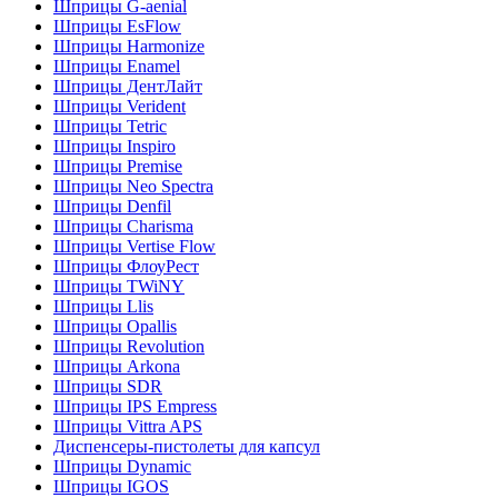
Шприцы G-aenial
Шприцы EsFlow
Шприцы Harmonize
Шприцы Enamel
Шприцы ДентЛайт
Шприцы Verident
Шприцы Tetric
Шприцы Inspiro
Шприцы Premise
Шприцы Neo Spectra
Шприцы Denfil
Шприцы Charisma
Шприцы Vertise Flow
Шприцы ФлоуРест
Шприцы TWiNY
Шприцы Llis
Шприцы Opallis
Шприцы Revolution
Шприцы Arkona
Шприцы SDR
Шприцы IPS Empress
Шприцы Vittra APS
Диспенсеры-пистолеты для капсул
Шприцы Dynamic
Шприцы IGOS