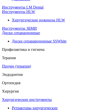
Инструменты LM Dental
Инструменты HLW
Хирургические ножницы HLW
Инструменты ЗБМИ
Диски сепарационные
Диски сепарарционные SSWhite
Профилактика и гигиена
Терапия
Прочее (терапия)
Эндодонтия
Ортопедия
Хирургия
Хирургические инструменты
Ретракторы хирургические