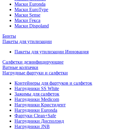
Маски Euronda
Маски EuroType
Маски Sense
Маски Гекса
Маски Dispoland
Бинты
Пакеты для утилизации
Пакеты для утилизации Инновация
Салфетки дезинфицирующие
Ватные колпачки
Нагрудные фартуки и салфетки
Контейнеры для фартуков и салфеток
Нагрудники SS White
Зажимы для салфеток
Нагрудники Medicom
Нагрудники Кристидент
Нагрудники Euronda
Фартуки Clean+Safe
Нагрудники Дисполэнд
Нагрудники JNB