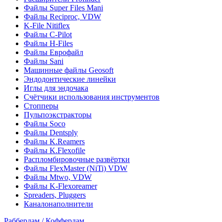
Файлы Super Files Mani
Файлы Reciproc, VDW
K-File Nitiflex
Файлы C-Pilot
Файлы H-Files
Файлы Еврофайл
Файлы Sani
Машинные файлы Geosoft
Эндодонтические линейки
Иглы для эндочака
Счётчики использования инструментов
Стопперы
Пульпоэкстракторы
Файлы Soco
Файлы Dentsply
Файлы K.Reamers
Файлы K.Flexofile
Распломбировочные развёртки
Файлы FlexMaster (NiTi) VDW
Файлы Mtwo, VDW
Файлы K-Flexoreamer
Spreaders, Pluggers
Каналонаполнители
Раббердам / Коффердам