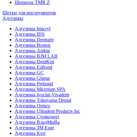
Шприцы TMR Z
Щетки для инструментов
Адгезивы
Адгезивы Imicryl
Адгезивы IDS
Адгезивы Dentsply
Адгезивы Boston
Адгезивы Ambar
Адгезивы BJM LAB
Адгезивы DentKist
Адгезивы EsBond
Адгезивы GC
Адгезивы Gluma
Адгезивы Prebond
Адгезивы Micerium SPA
Адгезивы Ivoclar-Vivadent
Адгезивы Tokuyama Dental
Адгезивы Ormco
Адгезивы Ultradent Products Inc
Адгезивы Стомадент
Адгезивы ВладМиВа
Адгезивы 3M Espe
Адгезивы Kerr