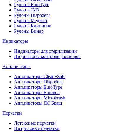
Рулоны EuroType
Рулоны JNB
Рулоны Dispodent
Рулоны Медтест
Рулоны Клинипак
Рулоны Винар
Индикаторы
Индикаторы для стерилизации
Индикаторы контроля растворов
Аппликаторы
Аппликаторы Clean+Safe
Аппликаторы Dispodent
Аппликаторы EuroType
Аппликаторы Euronda
Аппликаторы Microbrush
Аппликаторы ДС Браш
Перчатки
Латексные перчатки
Нитриловые перчатки