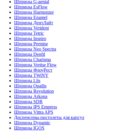
Шприцы G-aenial
Шприцы EsFlow
Шприцы Harmonize
Шприцы Enamel
Шприцы ДентЛайт
Шприцы Verident
Шприцы Tetric
Шприцы Inspiro
Шприцы Premise
Шприцы Neo Spectra
Шприцы Denfil
Шприцы Charisma
Шприцы Vertise Flow
Шприцы ФлоуРест
Шприцы TWiNY
Шприцы Llis
Шприцы Opallis
Шприцы Revolution
Шприцы Arkona
Шприцы SDR
Шприцы IPS Empress
Шприцы Vittra APS
Диспенсеры-пистолеты для капсул
Шприцы Dynamic
Шприцы IGOS