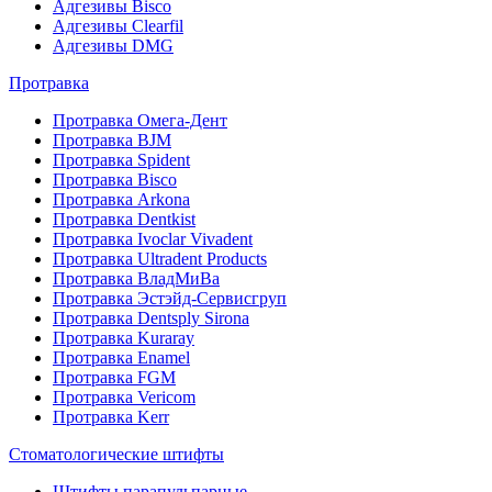
Адгезивы Bisco
Адгезивы Clearfil
Адгезивы DMG
Протравка
Протравка Омега-Дент
Протравка BJM
Протравка Spident
Протравка Bisco
Протравка Arkona
Протравка Dentkist
Протравка Ivoclar Vivadent
Протравка Ultradent Products
Протравка ВладМиВа
Протравка Эстэйд-Сервисгруп
Протравка Dentsply Sirona
Протравка Kuraray
Протравка Enamel
Протравка FGM
Протравка Vericom
Протравка Kerr
Стоматологические штифты
Штифты парапульпарные