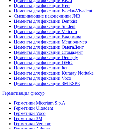
Цементы для фиксации Bisco
Цементы для фиксации Kerr
Цементы для фиксации Ivoclar-Vivadent
Смешивающие наконечники JNB
Цементы для фиксации Dentkist
Цементы для фиксации Spident
Цементы для фиксации Vericom
Цементы для фиксации Владмива
Цементы для фиксации Медполимер
Цементы для фиксации ОмегаДент
Цементы для фиксации Стомадент
Цементы для фиксации Dentsply
Цементы для фиксации DMG
Цементы для фиксации Itena
Цементы для фиксации Kuraray Noritake
Цементы для фиксации Voco
Цементы для фиксации 3M ESPE
Герметизация фиссур
Герметики Micerium S.p.A
Герметики Ultradent
Герметики Voco
Герметики 3M
Герметики Vericom
Герметики Arkona