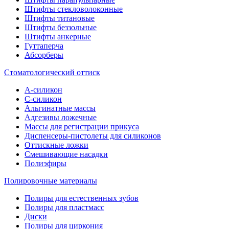
Штифты стекловолоконные
Штифты титановые
Штифты беззольные
Штифты анкерные
Гуттаперча
Абсорберы
Стоматологический оттиск
А-силикон
C-силикон
Альгинатные массы
Адгезивы ложечные
Массы для регистрации прикуса
Диспенсеры-пистолеты для силиконов
Оттискные ложки
Смешивающие насадки
Полиэфиры
Полировочные материалы
Полиры для естественных зубов
Полиры для пластмасс
Диски
Полиры для циркония