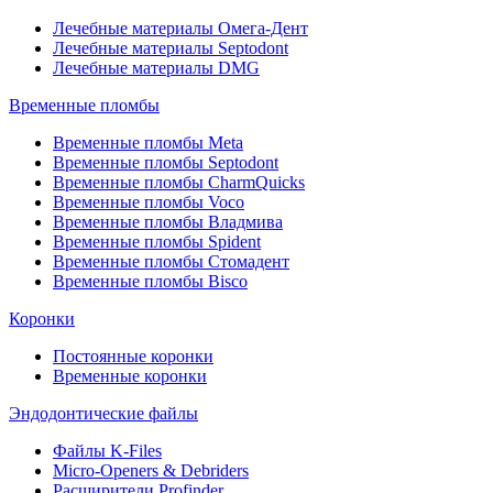
Лечебные материалы Омега-Дент
Лечебные материалы Septodont
Лечебные материалы DMG
Временные пломбы
Временные пломбы Meta
Временные пломбы Septodont
Временные пломбы CharmQuicks
Временные пломбы Voco
Временные пломбы Владмива
Временные пломбы Spident
Временные пломбы Стомадент
Временные пломбы Bisco
Коронки
Постоянные коронки
Временные коронки
Эндодонтические файлы
Файлы K-Files
Micro-Openers & Debriders
Расширители Profinder