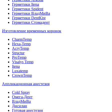
Герметики Itena
Герметики Spident
Герметики ВладМиВа
Герметики DentKist
Герметики Стомадент
Изготовление временных коронок
CharmTemp
Hexa-Temp
AcryTemp
Structur
ProTemp
Visalys Temp
Itena
Luxatemp
CrownTemp
Аппликационная анестезия
Cold Spray
Омега-Дент
ВладМиВа
Дисилан
Готовая анестезия