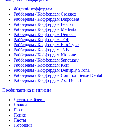
Жидкий коффердам
Раббердам / Коффердам Crosstex
Раббердам / Коффердам Dispodent
Раббердам / Коффердам Ivoclar
Раббердам / Коффердам Medenta
Раббердам / Коффердам Dentech
Раббердам / Коффердам ТОР
Раббердам / Коффердам EuroType
Раббердам / Коффердам JNB
Раббердам / Коффердам Nic tone
Раббердам / Коффердам Sanctuary
Раббердам / Коффердам Kerr
Раббердам / Коффердам Dentsply Sirona
Раббердам / Коффердам Common Sense Dental
Раббердам / Коффердам Asa Dental
Профилактика и гигиена
Десенситайзеры
Ложки
Лаки
Пенки
Пасты
Порошки