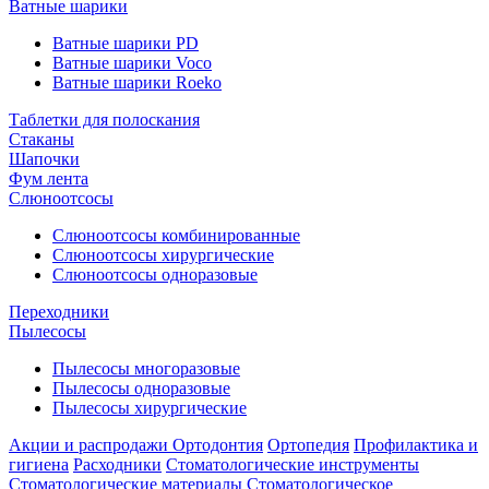
Ватные шарики
Ватные шарики PD
Ватные шарики Voco
Ватные шарики Roeko
Таблетки для полоскания
Стаканы
Шапочки
Фум лента
Слюноотсосы
Слюноотсосы комбинированные
Слюноотсосы хирургические
Слюноотсосы одноразовые
Переходники
Пылесосы
Пылесосы многоразовые
Пылесосы одноразовые
Пылесосы хирургические
Акции и распродажи
Ортодонтия
Ортопедия
Профилактика и
гигиена
Расходники
Стоматологические инструменты
Стоматологические материалы
Стоматологическое