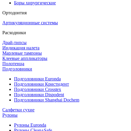
Боры хирургические
Ортодонтия
Артикуляционные системы
Расходники
Драй-типсы
Индикация налета
Марлевые тампоны
Клеевые аппликаторы
Полотенца
Подголовники
Подголовники Euronda
Подголовники Кристидент
Подголовники Crosstex
Подголовники Dispodent
Подголовники Shanghai Dochem
Салфетки сухие
Рулоны
Рулоны Euronda
Рулоны Clean+Safe