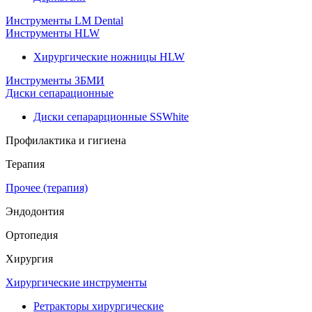
Инструменты LM Dental
Инструменты HLW
Хирургические ножницы HLW
Инструменты ЗБМИ
Диски сепарационные
Диски сепарарционные SSWhite
Профилактика и гигиена
Терапия
Прочее (терапия)
Эндодонтия
Ортопедия
Хирургия
Хирургические инструменты
Ретракторы хирургические