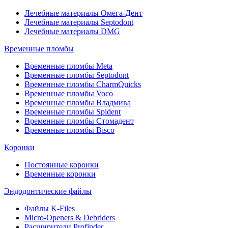
Лечебные материалы Омега-Дент
Лечебные материалы Septodont
Лечебные материалы DMG
Временные пломбы
Временные пломбы Meta
Временные пломбы Septodont
Временные пломбы CharmQuicks
Временные пломбы Voco
Временные пломбы Владмива
Временные пломбы Spident
Временные пломбы Стомадент
Временные пломбы Bisco
Коронки
Постоянные коронки
Временные коронки
Эндодонтические файлы
Файлы K-Files
Micro-Openers & Debriders
Расширители Profinder