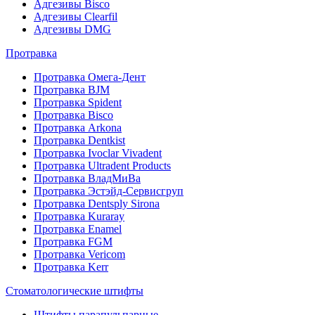
Адгезивы Bisco
Адгезивы Clearfil
Адгезивы DMG
Протравка
Протравка Омега-Дент
Протравка BJM
Протравка Spident
Протравка Bisco
Протравка Arkona
Протравка Dentkist
Протравка Ivoclar Vivadent
Протравка Ultradent Products
Протравка ВладМиВа
Протравка Эстэйд-Сервисгруп
Протравка Dentsply Sirona
Протравка Kuraray
Протравка Enamel
Протравка FGM
Протравка Vericom
Протравка Kerr
Стоматологические штифты
Штифты парапульпарные