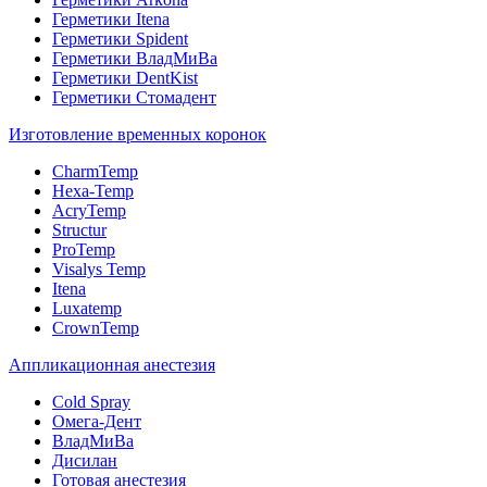
Герметики Itena
Герметики Spident
Герметики ВладМиВа
Герметики DentKist
Герметики Стомадент
Изготовление временных коронок
CharmTemp
Hexa-Temp
AcryTemp
Structur
ProTemp
Visalys Temp
Itena
Luxatemp
CrownTemp
Аппликационная анестезия
Cold Spray
Омега-Дент
ВладМиВа
Дисилан
Готовая анестезия