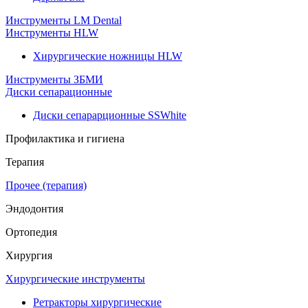
Инструменты LM Dental
Инструменты HLW
Хирургические ножницы HLW
Инструменты ЗБМИ
Диски сепарационные
Диски сепарарционные SSWhite
Профилактика и гигиена
Терапия
Прочее (терапия)
Эндодонтия
Ортопедия
Хирургия
Хирургические инструменты
Ретракторы хирургические