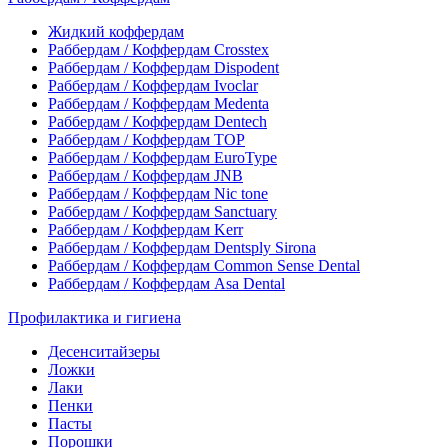
Жидкий коффердам
Раббердам / Коффердам Crosstex
Раббердам / Коффердам Dispodent
Раббердам / Коффердам Ivoclar
Раббердам / Коффердам Medenta
Раббердам / Коффердам Dentech
Раббердам / Коффердам ТОР
Раббердам / Коффердам EuroType
Раббердам / Коффердам JNB
Раббердам / Коффердам Nic tone
Раббердам / Коффердам Sanctuary
Раббердам / Коффердам Kerr
Раббердам / Коффердам Dentsply Sirona
Раббердам / Коффердам Common Sense Dental
Раббердам / Коффердам Asa Dental
Профилактика и гигиена
Десенситайзеры
Ложки
Лаки
Пенки
Пасты
Порошки