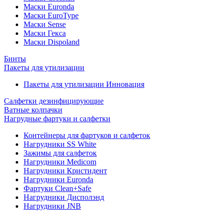
Маски Euronda
Маски EuroType
Маски Sense
Маски Гекса
Маски Dispoland
Бинты
Пакеты для утилизации
Пакеты для утилизации Инновация
Салфетки дезинфицирующие
Ватные колпачки
Нагрудные фартуки и салфетки
Контейнеры для фартуков и салфеток
Нагрудники SS White
Зажимы для салфеток
Нагрудники Medicom
Нагрудники Кристидент
Нагрудники Euronda
Фартуки Clean+Safe
Нагрудники Дисполэнд
Нагрудники JNB