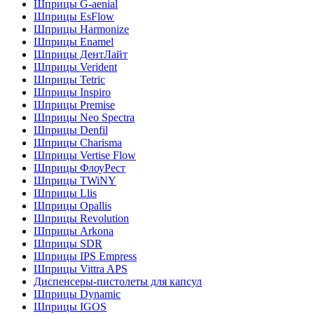
Шприцы G-aenial
Шприцы EsFlow
Шприцы Harmonize
Шприцы Enamel
Шприцы ДентЛайт
Шприцы Verident
Шприцы Tetric
Шприцы Inspiro
Шприцы Premise
Шприцы Neo Spectra
Шприцы Denfil
Шприцы Charisma
Шприцы Vertise Flow
Шприцы ФлоуРест
Шприцы TWiNY
Шприцы Llis
Шприцы Opallis
Шприцы Revolution
Шприцы Arkona
Шприцы SDR
Шприцы IPS Empress
Шприцы Vittra APS
Диспенсеры-пистолеты для капсул
Шприцы Dynamic
Шприцы IGOS