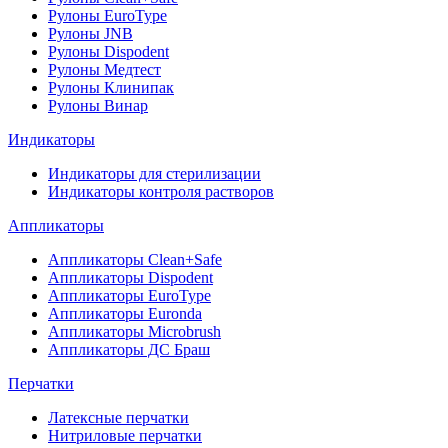
Рулоны EuroType
Рулоны JNB
Рулоны Dispodent
Рулоны Медтест
Рулоны Клинипак
Рулоны Винар
Индикаторы
Индикаторы для стерилизации
Индикаторы контроля растворов
Аппликаторы
Аппликаторы Clean+Safe
Аппликаторы Dispodent
Аппликаторы EuroType
Аппликаторы Euronda
Аппликаторы Microbrush
Аппликаторы ДС Браш
Перчатки
Латексные перчатки
Нитриловые перчатки