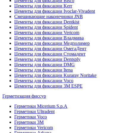
Цементы для фиксации Bisco
Цементы для фиксации Kerr
Цементы для фиксации Ivoclar-Vivadent
Смешивающие наконечники JNB
Цементы для фиксации Dentkist
Цементы для фиксации Spident
Цементы для фиксации Vericom
Цементы для фиксации Владмива
Цементы для фиксации Медполимер
Цементы для фиксации ОмегаДент
Цементы для фиксации Стомадент
Цементы для фиксации Dentsply
Цементы для фиксации DMG
Цементы для фиксации Itena
Цементы для фиксации Kuraray Noritake
Цементы для фиксации Voco
Цементы для фиксации 3M ESPE
Герметизация фиссур
Герметики Micerium S.p.A
Герметики Ultradent
Герметики Voco
Герметики 3M
Герметики Vericom
Герметики Arkona