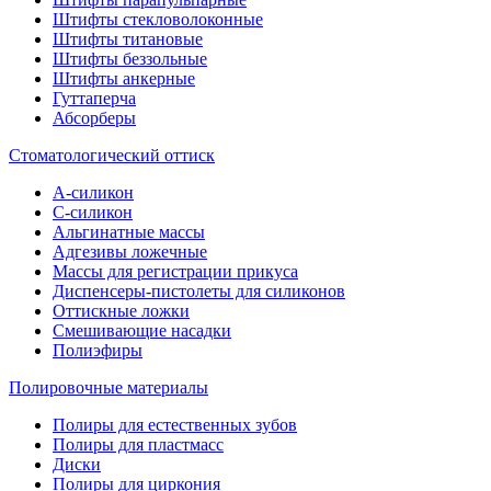
Штифты стекловолоконные
Штифты титановые
Штифты беззольные
Штифты анкерные
Гуттаперча
Абсорберы
Стоматологический оттиск
А-силикон
C-силикон
Альгинатные массы
Адгезивы ложечные
Массы для регистрации прикуса
Диспенсеры-пистолеты для силиконов
Оттискные ложки
Смешивающие насадки
Полиэфиры
Полировочные материалы
Полиры для естественных зубов
Полиры для пластмасс
Диски
Полиры для циркония