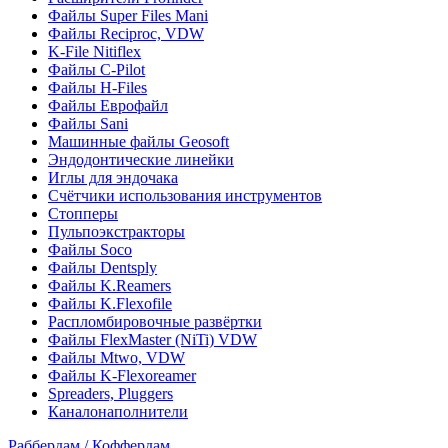
Файлы Super Files Mani
Файлы Reciproc, VDW
K-File Nitiflex
Файлы C-Pilot
Файлы H-Files
Файлы Еврофайл
Файлы Sani
Машинные файлы Geosoft
Эндодонтические линейки
Иглы для эндочака
Счётчики использования инструментов
Стопперы
Пульпоэкстракторы
Файлы Soco
Файлы Dentsply
Файлы K.Reamers
Файлы K.Flexofile
Распломбировочные развёртки
Файлы FlexMaster (NiTi) VDW
Файлы Mtwo, VDW
Файлы K-Flexoreamer
Spreaders, Pluggers
Каналонаполнители
Раббердам / Коффердам