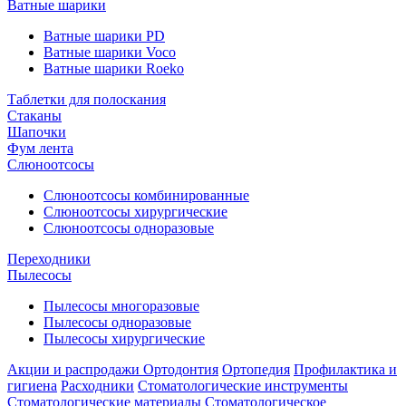
Ватные шарики
Ватные шарики PD
Ватные шарики Voco
Ватные шарики Roeko
Таблетки для полоскания
Стаканы
Шапочки
Фум лента
Слюноотсосы
Слюноотсосы комбинированные
Слюноотсосы хирургические
Слюноотсосы одноразовые
Переходники
Пылесосы
Пылесосы многоразовые
Пылесосы одноразовые
Пылесосы хирургические
Акции и распродажи
Ортодонтия
Ортопедия
Профилактика и
гигиена
Расходники
Стоматологические инструменты
Стоматологические материалы
Стоматологическое