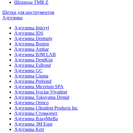
Шприцы TMR Z
Щетки для инструментов
Адгезивы
Адгезивы Imicryl
Адгезивы IDS
Адгезивы Dentsply
Адгезивы Boston
Адгезивы Ambar
Адгезивы BJM LAB
Адгезивы DentKist
Адгезивы EsBond
Адгезивы GC
Адгезивы Gluma
Адгезивы Prebond
Адгезивы Micerium SPA
Адгезивы Ivoclar-Vivadent
Адгезивы Tokuyama Dental
Адгезивы Ormco
Адгезивы Ultradent Products Inc
Адгезивы Стомадент
Адгезивы ВладМиВа
Адгезивы 3M Espe
Адгезивы Kerr