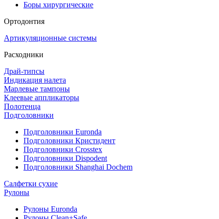
Боры хирургические
Ортодонтия
Артикуляционные системы
Расходники
Драй-типсы
Индикация налета
Марлевые тампоны
Клеевые аппликаторы
Полотенца
Подголовники
Подголовники Euronda
Подголовники Кристидент
Подголовники Crosstex
Подголовники Dispodent
Подголовники Shanghai Dochem
Салфетки сухие
Рулоны
Рулоны Euronda
Рулоны Clean+Safe