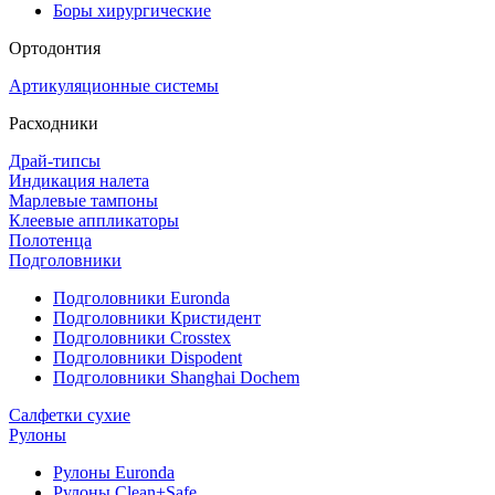
Боры хирургические
Ортодонтия
Артикуляционные системы
Расходники
Драй-типсы
Индикация налета
Марлевые тампоны
Клеевые аппликаторы
Полотенца
Подголовники
Подголовники Euronda
Подголовники Кристидент
Подголовники Crosstex
Подголовники Dispodent
Подголовники Shanghai Dochem
Салфетки сухие
Рулоны
Рулоны Euronda
Рулоны Clean+Safe