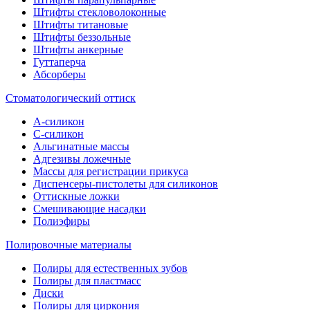
Штифты стекловолоконные
Штифты титановые
Штифты беззольные
Штифты анкерные
Гуттаперча
Абсорберы
Стоматологический оттиск
А-силикон
C-силикон
Альгинатные массы
Адгезивы ложечные
Массы для регистрации прикуса
Диспенсеры-пистолеты для силиконов
Оттискные ложки
Смешивающие насадки
Полиэфиры
Полировочные материалы
Полиры для естественных зубов
Полиры для пластмасс
Диски
Полиры для циркония