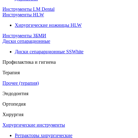
Инструменты LM Dental
Инструменты HLW
Хирургические ножницы HLW
Инструменты ЗБМИ
Диски сепарационные
Диски сепарарционные SSWhite
Профилактика и гигиена
Терапия
Прочее (терапия)
Эндодонтия
Ортопедия
Хирургия
Хирургические инструменты
Ретракторы хирургические