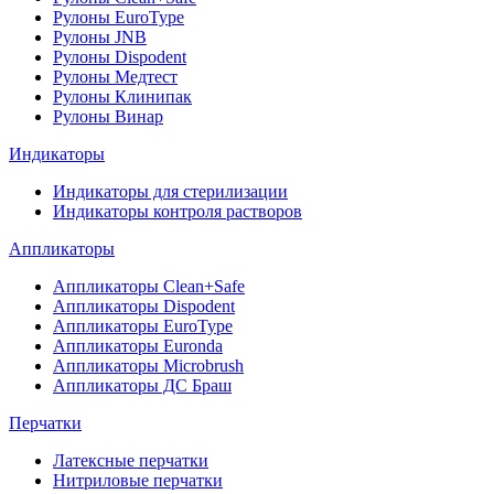
Рулоны EuroType
Рулоны JNB
Рулоны Dispodent
Рулоны Медтест
Рулоны Клинипак
Рулоны Винар
Индикаторы
Индикаторы для стерилизации
Индикаторы контроля растворов
Аппликаторы
Аппликаторы Clean+Safe
Аппликаторы Dispodent
Аппликаторы EuroType
Аппликаторы Euronda
Аппликаторы Microbrush
Аппликаторы ДС Браш
Перчатки
Латексные перчатки
Нитриловые перчатки