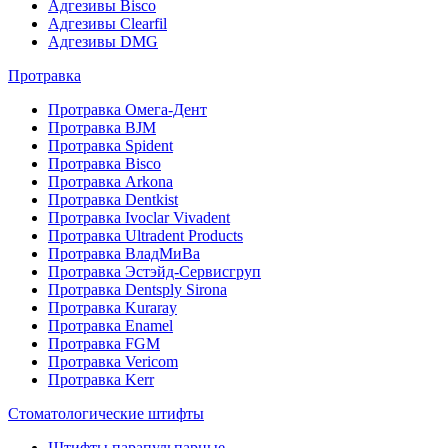
Адгезивы Bisco
Адгезивы Clearfil
Адгезивы DMG
Протравка
Протравка Омега-Дент
Протравка BJM
Протравка Spident
Протравка Bisco
Протравка Arkona
Протравка Dentkist
Протравка Ivoclar Vivadent
Протравка Ultradent Products
Протравка ВладМиВа
Протравка Эстэйд-Сервисгруп
Протравка Dentsply Sirona
Протравка Kuraray
Протравка Enamel
Протравка FGM
Протравка Vericom
Протравка Kerr
Стоматологические штифты
Штифты парапульпарные