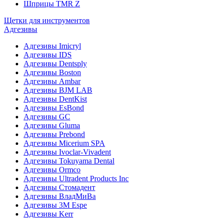
Шприцы TMR Z
Щетки для инструментов
Адгезивы
Адгезивы Imicryl
Адгезивы IDS
Адгезивы Dentsply
Адгезивы Boston
Адгезивы Ambar
Адгезивы BJM LAB
Адгезивы DentKist
Адгезивы EsBond
Адгезивы GC
Адгезивы Gluma
Адгезивы Prebond
Адгезивы Micerium SPA
Адгезивы Ivoclar-Vivadent
Адгезивы Tokuyama Dental
Адгезивы Ormco
Адгезивы Ultradent Products Inc
Адгезивы Стомадент
Адгезивы ВладМиВа
Адгезивы 3M Espe
Адгезивы Kerr