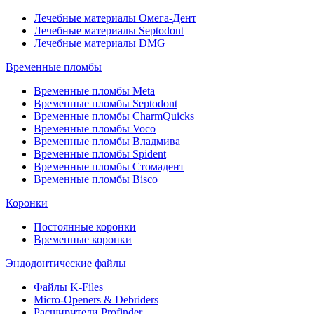
Лечебные материалы Омега-Дент
Лечебные материалы Septodont
Лечебные материалы DMG
Временные пломбы
Временные пломбы Meta
Временные пломбы Septodont
Временные пломбы CharmQuicks
Временные пломбы Voco
Временные пломбы Владмива
Временные пломбы Spident
Временные пломбы Стомадент
Временные пломбы Bisco
Коронки
Постоянные коронки
Временные коронки
Эндодонтические файлы
Файлы K-Files
Micro-Openers & Debriders
Расширители Profinder