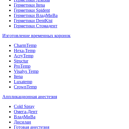
Герметики Itena
Герметики Spident
Герметики ВладМиВа
Герметики DentKist
Герметики Стомадент
Изготовление временных коронок
CharmTemp
Hexa-Temp
AcryTemp
Structur
ProTemp
Visalys Temp
Itena
Luxatemp
CrownTemp
Аппликационная анестезия
Cold Spray
Омега-Дент
ВладМиВа
Дисилан
Готовая анестезия