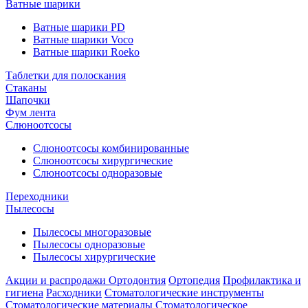
Ватные шарики
Ватные шарики PD
Ватные шарики Voco
Ватные шарики Roeko
Таблетки для полоскания
Стаканы
Шапочки
Фум лента
Слюноотсосы
Слюноотсосы комбинированные
Слюноотсосы хирургические
Слюноотсосы одноразовые
Переходники
Пылесосы
Пылесосы многоразовые
Пылесосы одноразовые
Пылесосы хирургические
Акции и распродажи
Ортодонтия
Ортопедия
Профилактика и
гигиена
Расходники
Стоматологические инструменты
Стоматологические материалы
Стоматологическое