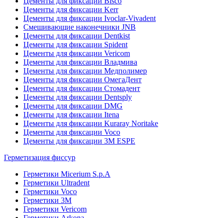
Цементы для фиксации Bisco
Цементы для фиксации Kerr
Цементы для фиксации Ivoclar-Vivadent
Смешивающие наконечники JNB
Цементы для фиксации Dentkist
Цементы для фиксации Spident
Цементы для фиксации Vericom
Цементы для фиксации Владмива
Цементы для фиксации Медполимер
Цементы для фиксации ОмегаДент
Цементы для фиксации Стомадент
Цементы для фиксации Dentsply
Цементы для фиксации DMG
Цементы для фиксации Itena
Цементы для фиксации Kuraray Noritake
Цементы для фиксации Voco
Цементы для фиксации 3M ESPE
Герметизация фиссур
Герметики Micerium S.p.A
Герметики Ultradent
Герметики Voco
Герметики 3M
Герметики Vericom
Герметики Arkona