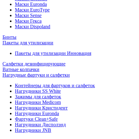
Маски Euronda
Маски EuroType
Маски Sense
Маски Гекса
Маски Dispoland
Бинты
Пакеты для утилизации
Пакеты для утилизации Инновация
Салфетки дезинфицирующие
Ватные колпачки
Нагрудные фартуки и салфетки
Контейнеры для фартуков и салфеток
Нагрудники SS White
Зажимы для салфеток
Нагрудники Medicom
Нагрудники Кристидент
Нагрудники Euronda
Фартуки Clean+Safe
Нагрудники Дисполэнд
Нагрудники JNB