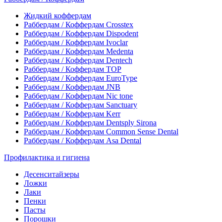
Жидкий коффердам
Раббердам / Коффердам Crosstex
Раббердам / Коффердам Dispodent
Раббердам / Коффердам Ivoclar
Раббердам / Коффердам Medenta
Раббердам / Коффердам Dentech
Раббердам / Коффердам ТОР
Раббердам / Коффердам EuroType
Раббердам / Коффердам JNB
Раббердам / Коффердам Nic tone
Раббердам / Коффердам Sanctuary
Раббердам / Коффердам Kerr
Раббердам / Коффердам Dentsply Sirona
Раббердам / Коффердам Common Sense Dental
Раббердам / Коффердам Asa Dental
Профилактика и гигиена
Десенситайзеры
Ложки
Лаки
Пенки
Пасты
Порошки