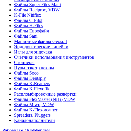
Файлы Super Files Mani
Файлы Reciproc, VDW
K-File Nitiflex
Файлы C-Pilot
Файлы H-Files
Файлы Еврофайл
Файлы Sani
Машинные файлы Geosoft
Эндодонтические линейки
Иглы для эндочака
Счётчики использования инструментов
Стопперы
Пульпоэкстракторы
Файлы Soco
Файлы Dentsply
Файлы K.Reamers
Файлы K.Flexofile
Распломбировочные развёртки
Файлы FlexMaster (NiTi) VDW
Файлы Mtwo, VDW
Файлы K-Flexoreamer
Spreaders, Pluggers
Каналонаполнители
Раббердам / Коффердам