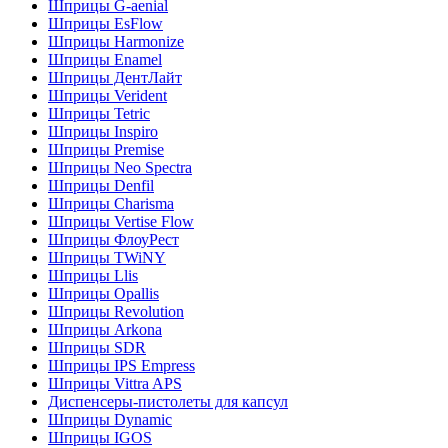
Шприцы G-aenial
Шприцы EsFlow
Шприцы Harmonize
Шприцы Enamel
Шприцы ДентЛайт
Шприцы Verident
Шприцы Tetric
Шприцы Inspiro
Шприцы Premise
Шприцы Neo Spectra
Шприцы Denfil
Шприцы Charisma
Шприцы Vertise Flow
Шприцы ФлоуРест
Шприцы TWiNY
Шприцы Llis
Шприцы Opallis
Шприцы Revolution
Шприцы Arkona
Шприцы SDR
Шприцы IPS Empress
Шприцы Vittra APS
Диспенсеры-пистолеты для капсул
Шприцы Dynamic
Шприцы IGOS