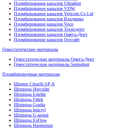
Пломбирование каналов Ultradent
Пломбирование каналов VDW
Пломбирование каналов Vericom Co Ltd
Пломбирование каналов Владмива
Пломбирование каналов Voco
Пломбирование каналов Технодент
Пломбирование каналов Омега-Дент
Пломбирование каналов Геософт
Гемостатические материалы
Гемостатические материалы Омега-Дент
Гемостатические материалы Septodont
Пломбировочные материалы
Шприц Clearfil AP-X
Шприцы Herculite
Шприцы Estelite
Шприцы Filtek
Шприцы Gradia
Шприцы Imicryl
Шприцы G-aenial
Шприцы EsFlow
Шприцы Harmonize