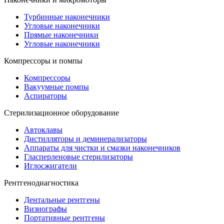
Турбинные наконечники
Угловые наконечники
Прямые наконечники
Угловые наконечники
Компрессоры и помпы
Компрессоры
Вакуумные помпы
Аспираторы
Стерилизационное оборудование
Автоклавы
Дистилляторы и деминерализаторы
Аппараты для чистки и смазки наконечников
Гласперленовые стерилизаторы
Иглосжигатели
Рентгенодиагностика
Дентальные рентгены
Визиографы
Портативные рентгены