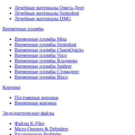
Лечебные материалы Омега-Дент
Лечебные материалы Septodont
Лечебные материалы DMG
Временные пломбы
Временные пломбы Meta
Временные пломбы Septodont
Временные пломбы CharmQuicks
Временные пломбы Voco
Временные пломбы Владмива
Временные пломбы Spident
Временные пломбы Стомадент
Временные пломбы Bisco
Коронки
Постоянные коронки
Временные коронки
Эндодонтические файлы
Файлы K-Files
Micro-Openers & Debriders
Расширители Profinder