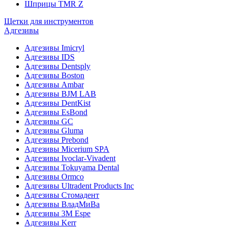
Шприцы TMR Z
Щетки для инструментов
Адгезивы
Адгезивы Imicryl
Адгезивы IDS
Адгезивы Dentsply
Адгезивы Boston
Адгезивы Ambar
Адгезивы BJM LAB
Адгезивы DentKist
Адгезивы EsBond
Адгезивы GC
Адгезивы Gluma
Адгезивы Prebond
Адгезивы Micerium SPA
Адгезивы Ivoclar-Vivadent
Адгезивы Tokuyama Dental
Адгезивы Ormco
Адгезивы Ultradent Products Inc
Адгезивы Стомадент
Адгезивы ВладМиВа
Адгезивы 3M Espe
Адгезивы Kerr