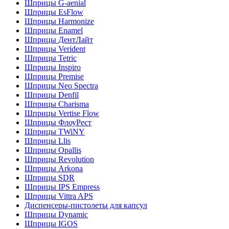
Шприцы G-aenial
Шприцы EsFlow
Шприцы Harmonize
Шприцы Enamel
Шприцы ДентЛайт
Шприцы Verident
Шприцы Tetric
Шприцы Inspiro
Шприцы Premise
Шприцы Neo Spectra
Шприцы Denfil
Шприцы Charisma
Шприцы Vertise Flow
Шприцы ФлоуРест
Шприцы TWiNY
Шприцы Llis
Шприцы Opallis
Шприцы Revolution
Шприцы Arkona
Шприцы SDR
Шприцы IPS Empress
Шприцы Vittra APS
Диспенсеры-пистолеты для капсул
Шприцы Dynamic
Шприцы IGOS