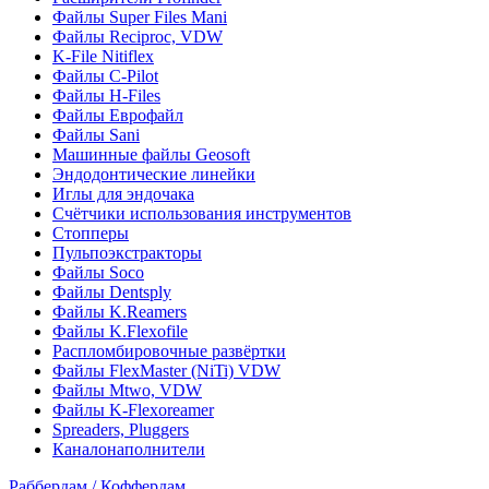
Файлы Super Files Mani
Файлы Reciproc, VDW
K-File Nitiflex
Файлы C-Pilot
Файлы H-Files
Файлы Еврофайл
Файлы Sani
Машинные файлы Geosoft
Эндодонтические линейки
Иглы для эндочака
Счётчики использования инструментов
Стопперы
Пульпоэкстракторы
Файлы Soco
Файлы Dentsply
Файлы K.Reamers
Файлы K.Flexofile
Распломбировочные развёртки
Файлы FlexMaster (NiTi) VDW
Файлы Mtwo, VDW
Файлы K-Flexoreamer
Spreaders, Pluggers
Каналонаполнители
Раббердам / Коффердам