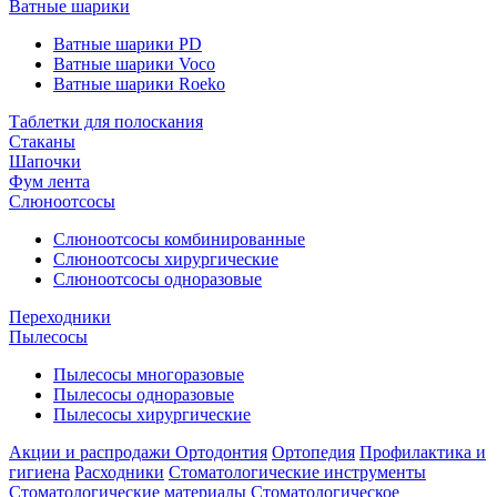
Ватные шарики
Ватные шарики PD
Ватные шарики Voco
Ватные шарики Roeko
Таблетки для полоскания
Стаканы
Шапочки
Фум лента
Слюноотсосы
Слюноотсосы комбинированные
Слюноотсосы хирургические
Слюноотсосы одноразовые
Переходники
Пылесосы
Пылесосы многоразовые
Пылесосы одноразовые
Пылесосы хирургические
Акции и распродажи
Ортодонтия
Ортопедия
Профилактика и
гигиена
Расходники
Стоматологические инструменты
Стоматологические материалы
Стоматологическое