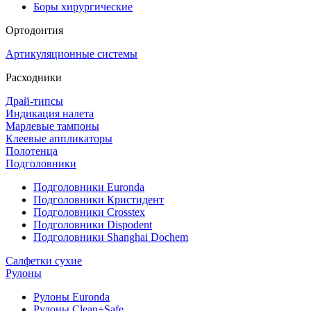
Боры хирургические
Ортодонтия
Артикуляционные системы
Расходники
Драй-типсы
Индикация налета
Марлевые тампоны
Клеевые аппликаторы
Полотенца
Подголовники
Подголовники Euronda
Подголовники Кристидент
Подголовники Crosstex
Подголовники Dispodent
Подголовники Shanghai Dochem
Салфетки сухие
Рулоны
Рулоны Euronda
Рулоны Clean+Safe