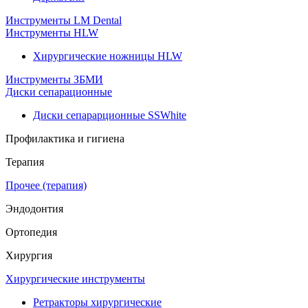
Инструменты LM Dental
Инструменты HLW
Хирургические ножницы HLW
Инструменты ЗБМИ
Диски сепарационные
Диски сепарарционные SSWhite
Профилактика и гигиена
Терапия
Прочее (терапия)
Эндодонтия
Ортопедия
Хирургия
Хирургические инструменты
Ретракторы хирургические