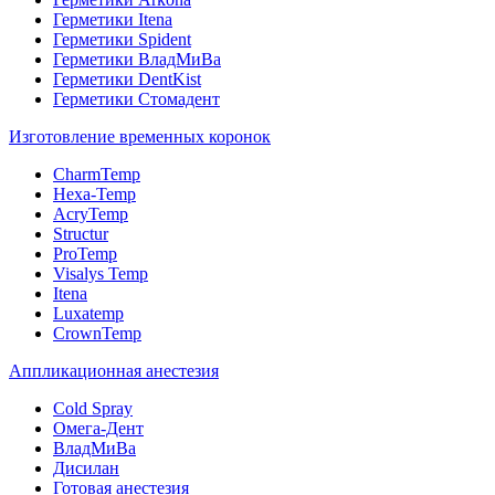
Герметики Itena
Герметики Spident
Герметики ВладМиВа
Герметики DentKist
Герметики Стомадент
Изготовление временных коронок
CharmTemp
Hexa-Temp
AcryTemp
Structur
ProTemp
Visalys Temp
Itena
Luxatemp
CrownTemp
Аппликационная анестезия
Cold Spray
Омега-Дент
ВладМиВа
Дисилан
Готовая анестезия