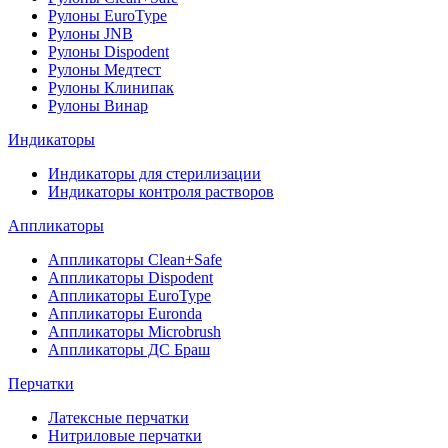
Рулоны EuroType
Рулоны JNB
Рулоны Dispodent
Рулоны Медтест
Рулоны Клинипак
Рулоны Винар
Индикаторы
Индикаторы для стерилизации
Индикаторы контроля растворов
Аппликаторы
Аппликаторы Clean+Safe
Аппликаторы Dispodent
Аппликаторы EuroType
Аппликаторы Euronda
Аппликаторы Microbrush
Аппликаторы ДС Браш
Перчатки
Латексные перчатки
Нитриловые перчатки