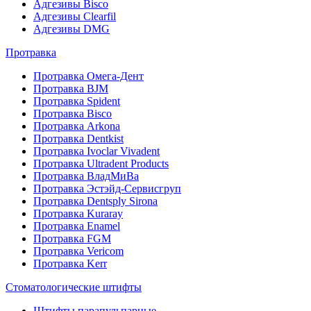
Адгезивы Bisco
Адгезивы Clearfil
Адгезивы DMG
Протравка
Протравка Омега-Дент
Протравка BJM
Протравка Spident
Протравка Bisco
Протравка Arkona
Протравка Dentkist
Протравка Ivoclar Vivadent
Протравка Ultradent Products
Протравка ВладМиВа
Протравка Эстэйд-Сервисгруп
Протравка Dentsply Sirona
Протравка Kuraray
Протравка Enamel
Протравка FGM
Протравка Vericom
Протравка Kerr
Стоматологические штифты
Штифты парапульпарные