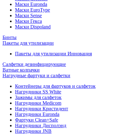
Маски Euronda
Маски EuroType
Маски Sense
Маски Гекса
Маски Dispoland
Бинты
Пакеты для утилизации
Пакеты для утилизации Инновация
Салфетки дезинфицирующие
Ватные колпачки
Нагрудные фартуки и салфетки
Контейнеры для фартуков и салфеток
Нагрудники SS White
Зажимы для салфеток
Нагрудники Medicom
Нагрудники Кристидент
Нагрудники Euronda
Фартуки Clean+Safe
Нагрудники Дисполэнд
Нагрудники JNB