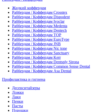
Жидкий коффердам
Раббердам / Коффердам Crosstex
Раббердам / Коффердам Dispodent
Раббердам / Коффердам Ivoclar
Раббердам / Коффердам Medenta
Раббердам / Коффердам Dentech
Раббердам / Коффердам ТОР
Раббердам / Коффердам EuroType
Раббердам / Коффердам JNB
Раббердам / Коффердам Nic tone
Раббердам / Коффердам Sanctuary
Раббердам / Коффердам Kerr
Раббердам / Коффердам Dentsply Sirona
Раббердам / Коффердам Common Sense Dental
Раббердам / Коффердам Asa Dental
Профилактика и гигиена
Десенситайзеры
Ложки
Лаки
Пенки
Пасты
Порошки