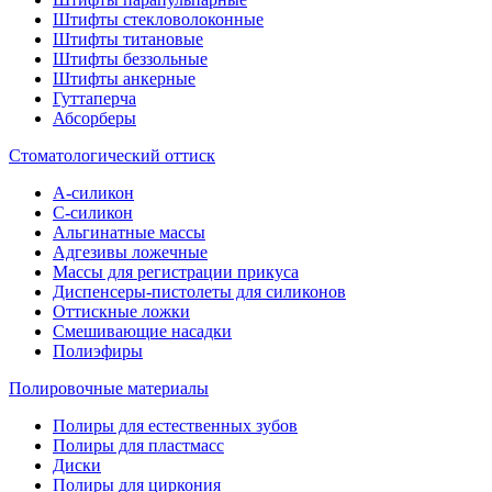
Штифты стекловолоконные
Штифты титановые
Штифты беззольные
Штифты анкерные
Гуттаперча
Абсорберы
Стоматологический оттиск
А-силикон
C-силикон
Альгинатные массы
Адгезивы ложечные
Массы для регистрации прикуса
Диспенсеры-пистолеты для силиконов
Оттискные ложки
Смешивающие насадки
Полиэфиры
Полировочные материалы
Полиры для естественных зубов
Полиры для пластмасс
Диски
Полиры для циркония