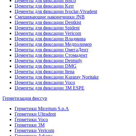
Цементы для фиксации Bisco
Цементы для фиксации Kerr
Цементы для фиксации Ivoclar-Vivadent
Смешивающие наконечники JNB
Цементы для фиксации Dentkist
Цементы для фиксации Spident
Цементы для фиксации Vericom
Цементы для фиксации Владмива
Цементы для фиксации Медполимер
Цементы для фиксации ОмегаДент
Цементы для фиксации Стомадент
Цементы для фиксации Dentsply
Цементы для фиксации DMG
Цементы для фиксации Itena
Цементы для фиксации Kuraray Noritake
Цементы для фиксации Voco
Цементы для фиксации 3M ESPE
Герметизация фиссур
Герметики Micerium S.p.A
Герметики Ultradent
Герметики Voco
Герметики 3M
Герметики Vericom
Герметики Arkona