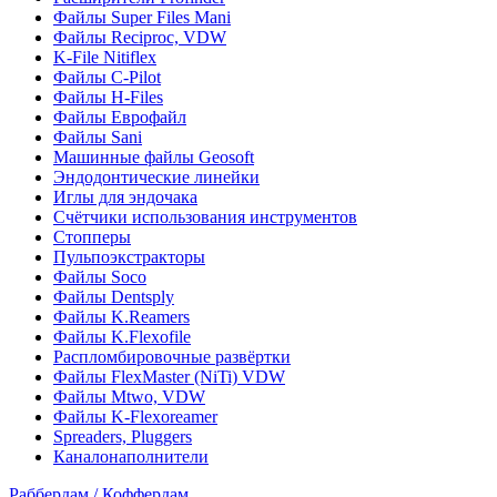
Файлы Super Files Mani
Файлы Reciproc, VDW
K-File Nitiflex
Файлы C-Pilot
Файлы H-Files
Файлы Еврофайл
Файлы Sani
Машинные файлы Geosoft
Эндодонтические линейки
Иглы для эндочака
Счётчики использования инструментов
Стопперы
Пульпоэкстракторы
Файлы Soco
Файлы Dentsply
Файлы K.Reamers
Файлы K.Flexofile
Распломбировочные развёртки
Файлы FlexMaster (NiTi) VDW
Файлы Mtwo, VDW
Файлы K-Flexoreamer
Spreaders, Pluggers
Каналонаполнители
Раббердам / Коффердам