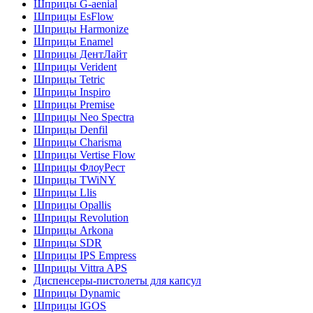
Шприцы G-aenial
Шприцы EsFlow
Шприцы Harmonize
Шприцы Enamel
Шприцы ДентЛайт
Шприцы Verident
Шприцы Tetric
Шприцы Inspiro
Шприцы Premise
Шприцы Neo Spectra
Шприцы Denfil
Шприцы Charisma
Шприцы Vertise Flow
Шприцы ФлоуРест
Шприцы TWiNY
Шприцы Llis
Шприцы Opallis
Шприцы Revolution
Шприцы Arkona
Шприцы SDR
Шприцы IPS Empress
Шприцы Vittra APS
Диспенсеры-пистолеты для капсул
Шприцы Dynamic
Шприцы IGOS