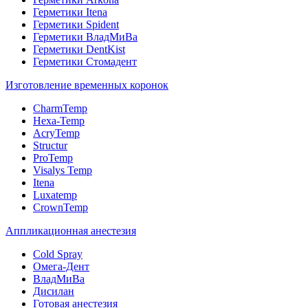
Герметики Itena
Герметики Spident
Герметики ВладМиВа
Герметики DentKist
Герметики Стомадент
Изготовление временных коронок
CharmTemp
Hexa-Temp
AcryTemp
Structur
ProTemp
Visalys Temp
Itena
Luxatemp
CrownTemp
Аппликационная анестезия
Cold Spray
Омега-Дент
ВладМиВа
Дисилан
Готовая анестезия