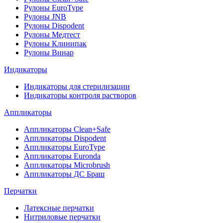
Рулоны EuroType
Рулоны JNB
Рулоны Dispodent
Рулоны Медтест
Рулоны Клинипак
Рулоны Винар
Индикаторы
Индикаторы для стерилизации
Индикаторы контроля растворов
Аппликаторы
Аппликаторы Clean+Safe
Аппликаторы Dispodent
Аппликаторы EuroType
Аппликаторы Euronda
Аппликаторы Microbrush
Аппликаторы ДС Браш
Перчатки
Латексные перчатки
Нитриловые перчатки