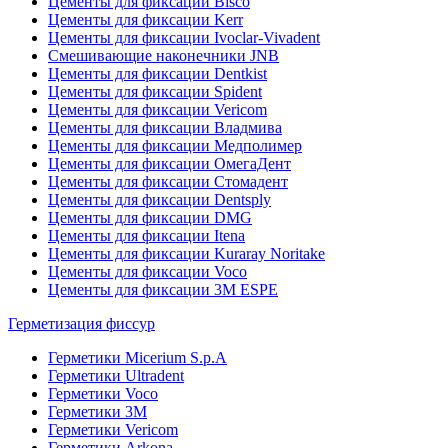
Цементы для фиксации Bisco
Цементы для фиксации Kerr
Цементы для фиксации Ivoclar-Vivadent
Смешивающие наконечники JNB
Цементы для фиксации Dentkist
Цементы для фиксации Spident
Цементы для фиксации Vericom
Цементы для фиксации Владмива
Цементы для фиксации Медполимер
Цементы для фиксации ОмегаДент
Цементы для фиксации Стомадент
Цементы для фиксации Dentsply
Цементы для фиксации DMG
Цементы для фиксации Itena
Цементы для фиксации Kuraray Noritake
Цементы для фиксации Voco
Цементы для фиксации 3M ESPE
Герметизация фиссур
Герметики Micerium S.p.A
Герметики Ultradent
Герметики Voco
Герметики 3M
Герметики Vericom
Герметики Arkona