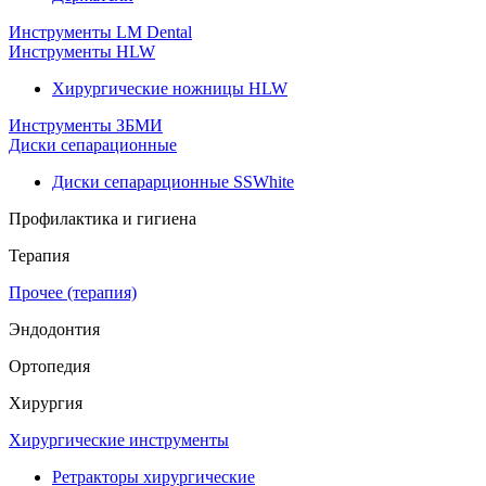
Инструменты LM Dental
Инструменты HLW
Хирургические ножницы HLW
Инструменты ЗБМИ
Диски сепарационные
Диски сепарарционные SSWhite
Профилактика и гигиена
Терапия
Прочее (терапия)
Эндодонтия
Ортопедия
Хирургия
Хирургические инструменты
Ретракторы хирургические