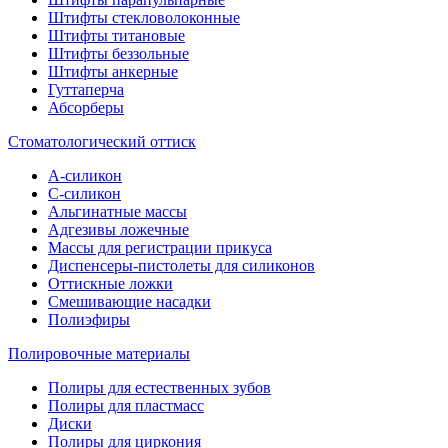
Штифты стекловолоконные
Штифты титановые
Штифты беззольные
Штифты анкерные
Гуттаперча
Абсорберы
Стоматологический оттиск
А-силикон
C-силикон
Альгинатные массы
Адгезивы ложечные
Массы для регистрации прикуса
Диспенсеры-пистолеты для силиконов
Оттискные ложки
Смешивающие насадки
Полиэфиры
Полировочные материалы
Полиры для естественных зубов
Полиры для пластмасс
Диски
Полиры для циркония