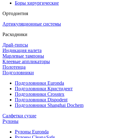
Боры хирургические
Ортодонтия
Артикуляционные системы
Расходники
Драй-типсы
Индикация налета
Марлевые тампоны
Клеевые аппликаторы
Полотенца
Подголовники
Подголовники Euronda
Подголовники Кристидент
Подголовники Crosstex
Подголовники Dispodent
Подголовники Shanghai Dochem
Салфетки сухие
Рулоны
Рулоны Euronda
Рулоны Clean+Safe