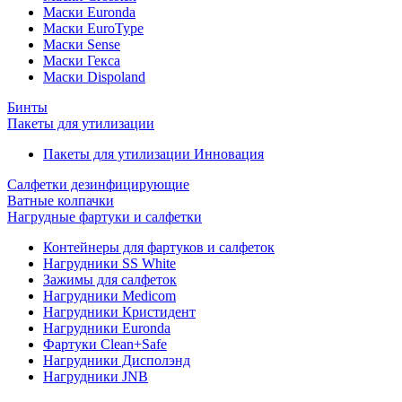
Маски Euronda
Маски EuroType
Маски Sense
Маски Гекса
Маски Dispoland
Бинты
Пакеты для утилизации
Пакеты для утилизации Инновация
Салфетки дезинфицирующие
Ватные колпачки
Нагрудные фартуки и салфетки
Контейнеры для фартуков и салфеток
Нагрудники SS White
Зажимы для салфеток
Нагрудники Medicom
Нагрудники Кристидент
Нагрудники Euronda
Фартуки Clean+Safe
Нагрудники Дисполэнд
Нагрудники JNB