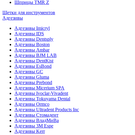
Шприцы TMR Z
Щетки для инструментов
Адгезивы
Адгезивы Imicryl
Адгезивы IDS
Адгезивы Dentsply
Адгезивы Boston
Адгезивы Ambar
Адгезивы BJM LAB
Адгезивы DentKist
Адгезивы EsBond
Адгезивы GC
Адгезивы Gluma
Адгезивы Prebond
Адгезивы Micerium SPA
Адгезивы Ivoclar-Vivadent
Адгезивы Tokuyama Dental
Адгезивы Ormco
Адгезивы Ultradent Products Inc
Адгезивы Стомадент
Адгезивы ВладМиВа
Адгезивы 3M Espe
Адгезивы Kerr