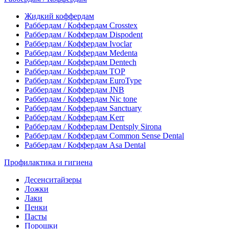
Жидкий коффердам
Раббердам / Коффердам Crosstex
Раббердам / Коффердам Dispodent
Раббердам / Коффердам Ivoclar
Раббердам / Коффердам Medenta
Раббердам / Коффердам Dentech
Раббердам / Коффердам ТОР
Раббердам / Коффердам EuroType
Раббердам / Коффердам JNB
Раббердам / Коффердам Nic tone
Раббердам / Коффердам Sanctuary
Раббердам / Коффердам Kerr
Раббердам / Коффердам Dentsply Sirona
Раббердам / Коффердам Common Sense Dental
Раббердам / Коффердам Asa Dental
Профилактика и гигиена
Десенситайзеры
Ложки
Лаки
Пенки
Пасты
Порошки