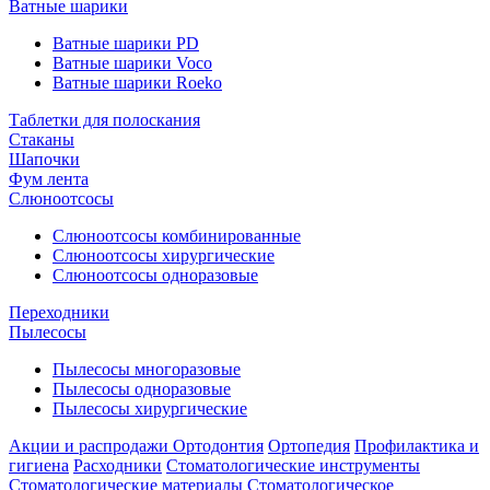
Ватные шарики
Ватные шарики PD
Ватные шарики Voco
Ватные шарики Roeko
Таблетки для полоскания
Стаканы
Шапочки
Фум лента
Слюноотсосы
Слюноотсосы комбинированные
Слюноотсосы хирургические
Слюноотсосы одноразовые
Переходники
Пылесосы
Пылесосы многоразовые
Пылесосы одноразовые
Пылесосы хирургические
Акции и распродажи
Ортодонтия
Ортопедия
Профилактика и
гигиена
Расходники
Стоматологические инструменты
Стоматологические материалы
Стоматологическое