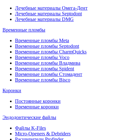
Лечебные материалы Омега-Дент
Лечебные материалы Septodont
Лечебные материалы DMG
Временные пломбы
Временные пломбы Meta
Временные пломбы Septodont
Временные пломбы CharmQuicks
Временные пломбы Voco
Временные пломбы Владмива
Временные пломбы Spident
Временные пломбы Стомадент
Временные пломбы Bisco
Коронки
Постоянные коронки
Временные коронки
Эндодонтические файлы
Файлы K-Files
Micro-Openers & Debriders
Расширители Profinder