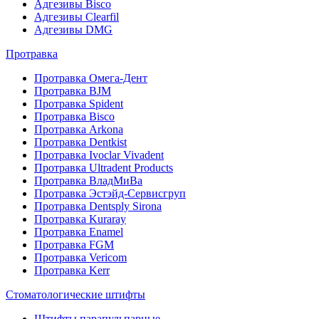
Адгезивы Bisco
Адгезивы Clearfil
Адгезивы DMG
Протравка
Протравка Омега-Дент
Протравка BJM
Протравка Spident
Протравка Bisco
Протравка Arkona
Протравка Dentkist
Протравка Ivoclar Vivadent
Протравка Ultradent Products
Протравка ВладМиВа
Протравка Эстэйд-Сервисгруп
Протравка Dentsply Sirona
Протравка Kuraray
Протравка Enamel
Протравка FGM
Протравка Vericom
Протравка Kerr
Стоматологические штифты
Штифты парапульпарные