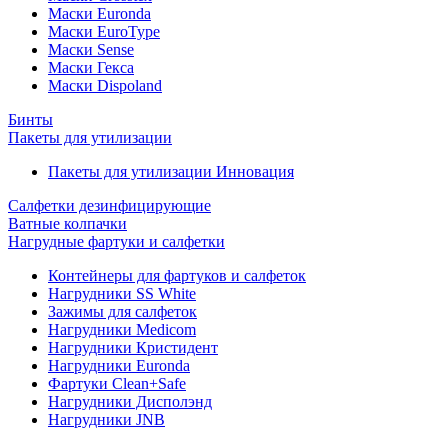
Маски Euronda
Маски EuroType
Маски Sense
Маски Гекса
Маски Dispoland
Бинты
Пакеты для утилизации
Пакеты для утилизации Инновация
Салфетки дезинфицирующие
Ватные колпачки
Нагрудные фартуки и салфетки
Контейнеры для фартуков и салфеток
Нагрудники SS White
Зажимы для салфеток
Нагрудники Medicom
Нагрудники Кристидент
Нагрудники Euronda
Фартуки Clean+Safe
Нагрудники Дисполэнд
Нагрудники JNB