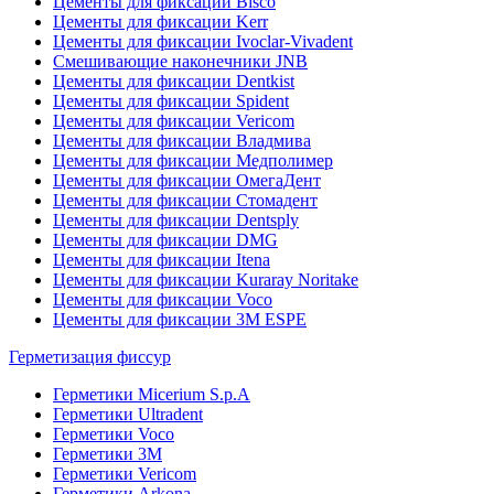
Цементы для фиксации Bisco
Цементы для фиксации Kerr
Цементы для фиксации Ivoclar-Vivadent
Смешивающие наконечники JNB
Цементы для фиксации Dentkist
Цементы для фиксации Spident
Цементы для фиксации Vericom
Цементы для фиксации Владмива
Цементы для фиксации Медполимер
Цементы для фиксации ОмегаДент
Цементы для фиксации Стомадент
Цементы для фиксации Dentsply
Цементы для фиксации DMG
Цементы для фиксации Itena
Цементы для фиксации Kuraray Noritake
Цементы для фиксации Voco
Цементы для фиксации 3M ESPE
Герметизация фиссур
Герметики Micerium S.p.A
Герметики Ultradent
Герметики Voco
Герметики 3M
Герметики Vericom
Герметики Arkona