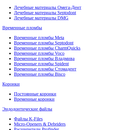
Лечебные материалы Омега-Дент
Лечебные материалы Septodont
Лечебные материалы DMG
Временные пломбы
Временные пломбы Meta
Временные пломбы Septodont
Временные пломбы CharmQuicks
Временные пломбы Voco
Временные пломбы Владмива
Временные пломбы Spident
Временные пломбы Стомадент
Временные пломбы Bisco
Коронки
Постоянные коронки
Временные коронки
Эндодонтические файлы
Файлы K-Files
Micro-Openers & Debriders
Расширители Profinder