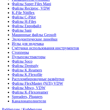
Файлы Super Files Mani
Файлы Reciproc, VDW
K-File Nitiflex
Файлы C-Pilot
Файлы H-Files
Файлы Еврофайл
Файлы Sani
Машинные файлы Geosoft
Эндодонтические линейки
Иглы для эндочака
Счётчики использования инструментов
Стопперы
Пульпоэкстракторы
Файлы Soco
Файлы Dentsply
Файлы K.Reamers
Файлы K.Flexofile
Распломбировочные развёртки
Файлы FlexMaster (NiTi) VDW
Файлы Mtwo, VDW
Файлы K-Flexoreamer
Spreaders, Pluggers
Каналонаполнители
Раббердам / Коффердам