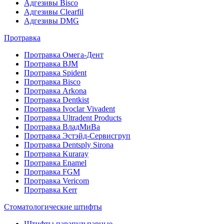
Адгезивы Bisco
Адгезивы Clearfil
Адгезивы DMG
Протравка
Протравка Омега-Дент
Протравка BJM
Протравка Spident
Протравка Bisco
Протравка Arkona
Протравка Dentkist
Протравка Ivoclar Vivadent
Протравка Ultradent Products
Протравка ВладМиВа
Протравка Эстэйд-Сервисгруп
Протравка Dentsply Sirona
Протравка Kuraray
Протравка Enamel
Протравка FGM
Протравка Vericom
Протравка Kerr
Стоматологические штифты
Штифты парапульпарные