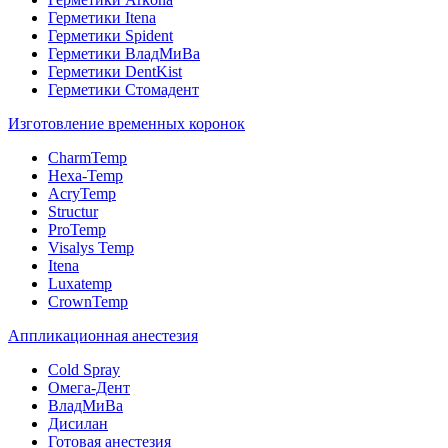
Герметики Itena
Герметики Spident
Герметики ВладМиВа
Герметики DentKist
Герметики Стомадент
Изготовление временных коронок
CharmTemp
Hexa-Temp
AcryTemp
Structur
ProTemp
Visalys Temp
Itena
Luxatemp
CrownTemp
Аппликационная анестезия
Cold Spray
Омега-Дент
ВладМиВа
Дисилан
Готовая анестезия