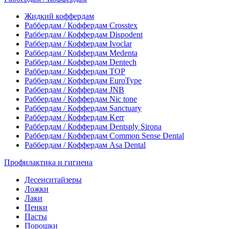
Жидкий коффердам
Раббердам / Коффердам Crosstex
Раббердам / Коффердам Dispodent
Раббердам / Коффердам Ivoclar
Раббердам / Коффердам Medenta
Раббердам / Коффердам Dentech
Раббердам / Коффердам ТОР
Раббердам / Коффердам EuroType
Раббердам / Коффердам JNB
Раббердам / Коффердам Nic tone
Раббердам / Коффердам Sanctuary
Раббердам / Коффердам Kerr
Раббердам / Коффердам Dentsply Sirona
Раббердам / Коффердам Common Sense Dental
Раббердам / Коффердам Asa Dental
Профилактика и гигиена
Десенситайзеры
Ложки
Лаки
Пенки
Пасты
Порошки