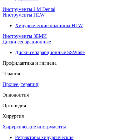
Инструменты LM Dental
Инструменты HLW
Хирургические ножницы HLW
Инструменты ЗБМИ
Диски сепарационные
Диски сепарарционные SSWhite
Профилактика и гигиена
Терапия
Прочее (терапия)
Эндодонтия
Ортопедия
Хирургия
Хирургические инструменты
Ретракторы хирургические