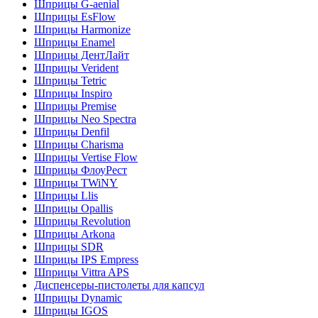
Шприцы G-aenial
Шприцы EsFlow
Шприцы Harmonize
Шприцы Enamel
Шприцы ДентЛайт
Шприцы Verident
Шприцы Tetric
Шприцы Inspiro
Шприцы Premise
Шприцы Neo Spectra
Шприцы Denfil
Шприцы Charisma
Шприцы Vertise Flow
Шприцы ФлоуРест
Шприцы TWiNY
Шприцы Llis
Шприцы Opallis
Шприцы Revolution
Шприцы Arkona
Шприцы SDR
Шприцы IPS Empress
Шприцы Vittra APS
Диспенсеры-пистолеты для капсул
Шприцы Dynamic
Шприцы IGOS