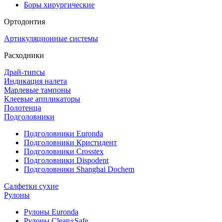
Боры хирургические
Ортодонтия
Артикуляционные системы
Расходники
Драй-типсы
Индикация налета
Марлевые тампоны
Клеевые аппликаторы
Полотенца
Подголовники
Подголовники Euronda
Подголовники Кристидент
Подголовники Crosstex
Подголовники Dispodent
Подголовники Shanghai Dochem
Салфетки сухие
Рулоны
Рулоны Euronda
Рулоны Clean+Safe