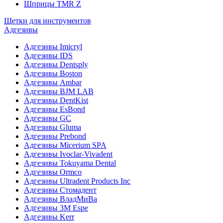
Шприцы TMR Z
Щетки для инструментов
Адгезивы
Адгезивы Imicryl
Адгезивы IDS
Адгезивы Dentsply
Адгезивы Boston
Адгезивы Ambar
Адгезивы BJM LAB
Адгезивы DentKist
Адгезивы EsBond
Адгезивы GC
Адгезивы Gluma
Адгезивы Prebond
Адгезивы Micerium SPA
Адгезивы Ivoclar-Vivadent
Адгезивы Tokuyama Dental
Адгезивы Ormco
Адгезивы Ultradent Products Inc
Адгезивы Стомадент
Адгезивы ВладМиВа
Адгезивы 3M Espe
Адгезивы Kerr