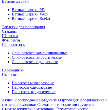
Ватные шарики
Ватные шарики PD
Ватные шарики Voco
Ватные шарики Roeko
Таблетки для полоскания
Стаканы
Шапочки
Фум лента
Слюноотсосы
Слюноотсосы комбинированные
Слюноотсосы хирургические
Слюноотсосы одноразовые
Переходники
Пылесосы
Пылесосы многоразовые
Пылесосы одноразовые
Пылесосы хирургические
Акции и распродажи
Ортодонтия
Ортопедия
Профилактика и
гигиена
Расходники
Стоматологические инструменты
Стоматологические материалы
Стоматологическое