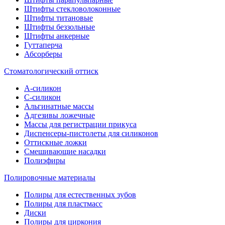
Штифты стекловолоконные
Штифты титановые
Штифты беззольные
Штифты анкерные
Гуттаперча
Абсорберы
Стоматологический оттиск
А-силикон
C-силикон
Альгинатные массы
Адгезивы ложечные
Массы для регистрации прикуса
Диспенсеры-пистолеты для силиконов
Оттискные ложки
Смешивающие насадки
Полиэфиры
Полировочные материалы
Полиры для естественных зубов
Полиры для пластмасс
Диски
Полиры для циркония