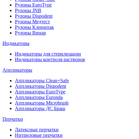
Рулоны EuroType
Рулоны JNB
Рулоны Dispodent
Рулоны Медтест
Рулоны Клинипак
Рулоны Винар
Индикаторы
Индикаторы для стерилизации
Индикаторы контроля растворов
Аппликаторы
Аппликаторы Clean+Safe
Аппликаторы Dispodent
Аппликаторы EuroType
Аппликаторы Euronda
Аппликаторы Microbrush
Аппликаторы ДС Браш
Перчатки
Латексные перчатки
Нитриловые перчатки