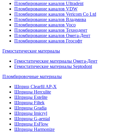
Пломбирование каналов Ultradent
Пломбирование каналов VDW
Пломбирование каналов Vericom Co Ltd
Пломбирование каналов Владмива
Пломбирование каналов Voco
Пломбирование каналов Технодент
Пломбирование каналов Омега-Дент
Пломбирование каналов Геософт
Гемостатические материалы
Гемостатические материалы Омега-Дент
Гемостатические материалы Septodont
Пломбировочные материалы
Шприц Clearfil AP-X
Шприцы Herculite
Шприцы Estelite
Шприцы Filtek
Шприцы Gradia
Шприцы Imicryl
Шприцы G-aenial
Шприцы EsFlow
Шприцы Harmonize