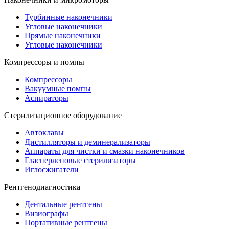
Турбинные наконечники
Угловые наконечники
Прямые наконечники
Угловые наконечники
Компрессоры и помпы
Компрессоры
Вакуумные помпы
Аспираторы
Стерилизационное оборудование
Автоклавы
Дистилляторы и деминерализаторы
Аппараты для чистки и смазки наконечников
Гласперленовые стерилизаторы
Иглосжигатели
Рентгенодиагностика
Дентальные рентгены
Визиографы
Портативные рентгены