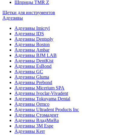
Шприцы TMR Z
Щетки для инструментов
Адгезивы
Адгезивы Imicryl
Адгезивы IDS
Адгезивы Dentsply
Адгезивы Boston
Адгезивы Ambar
Адгезивы BJM LAB
Адгезивы DentKist
Адгезивы EsBond
Адгезивы GC
Адгезивы Gluma
Адгезивы Prebond
Адгезивы Micerium SPA
Адгезивы Ivoclar-Vivadent
Адгезивы Tokuyama Dental
Адгезивы Ormco
Адгезивы Ultradent Products Inc
Адгезивы Стомадент
Адгезивы ВладМиВа
Адгезивы 3M Espe
Адгезивы Kerr