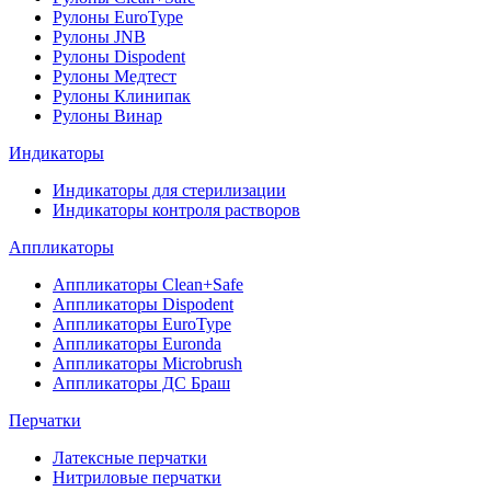
Рулоны EuroType
Рулоны JNB
Рулоны Dispodent
Рулоны Медтест
Рулоны Клинипак
Рулоны Винар
Индикаторы
Индикаторы для стерилизации
Индикаторы контроля растворов
Аппликаторы
Аппликаторы Clean+Safe
Аппликаторы Dispodent
Аппликаторы EuroType
Аппликаторы Euronda
Аппликаторы Microbrush
Аппликаторы ДС Браш
Перчатки
Латексные перчатки
Нитриловые перчатки