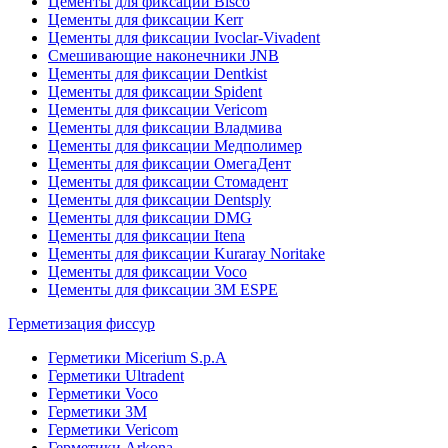
Цементы для фиксации Bisco
Цементы для фиксации Kerr
Цементы для фиксации Ivoclar-Vivadent
Смешивающие наконечники JNB
Цементы для фиксации Dentkist
Цементы для фиксации Spident
Цементы для фиксации Vericom
Цементы для фиксации Владмива
Цементы для фиксации Медполимер
Цементы для фиксации ОмегаДент
Цементы для фиксации Стомадент
Цементы для фиксации Dentsply
Цементы для фиксации DMG
Цементы для фиксации Itena
Цементы для фиксации Kuraray Noritake
Цементы для фиксации Voco
Цементы для фиксации 3M ESPE
Герметизация фиссур
Герметики Micerium S.p.A
Герметики Ultradent
Герметики Voco
Герметики 3M
Герметики Vericom
Герметики Arkona