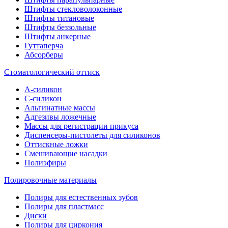
Штифты стекловолоконные
Штифты титановые
Штифты беззольные
Штифты анкерные
Гуттаперча
Абсорберы
Стоматологический оттиск
А-силикон
C-силикон
Альгинатные массы
Адгезивы ложечные
Массы для регистрации прикуса
Диспенсеры-пистолеты для силиконов
Оттискные ложки
Смешивающие насадки
Полиэфиры
Полировочные материалы
Полиры для естественных зубов
Полиры для пластмасс
Диски
Полиры для циркония