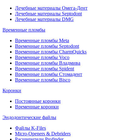
Лечебные материалы Омега-Дент
Лечебные материалы Septodont
Лечебные материалы DMG
Временные пломбы
Временные пломбы Meta
Временные пломбы Septodont
Временные пломбы CharmQuicks
Временные пломбы Voco
Временные пломбы Владмива
Временные пломбы Spident
Временные пломбы Стомадент
Временные пломбы Bisco
Коронки
Постоянные коронки
Временные коронки
Эндодонтические файлы
Файлы K-Files
Micro-Openers & Debriders
Расширители Profinder