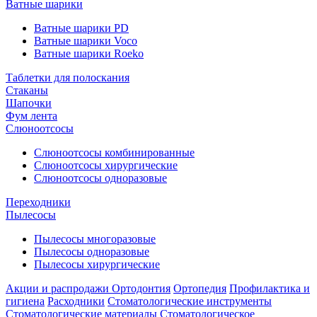
Ватные шарики
Ватные шарики PD
Ватные шарики Voco
Ватные шарики Roeko
Таблетки для полоскания
Стаканы
Шапочки
Фум лента
Слюноотсосы
Слюноотсосы комбинированные
Слюноотсосы хирургические
Слюноотсосы одноразовые
Переходники
Пылесосы
Пылесосы многоразовые
Пылесосы одноразовые
Пылесосы хирургические
Акции и распродажи
Ортодонтия
Ортопедия
Профилактика и
гигиена
Расходники
Стоматологические инструменты
Стоматологические материалы
Стоматологическое