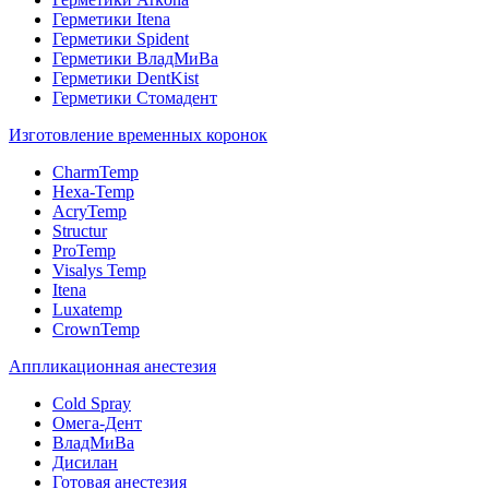
Герметики Itena
Герметики Spident
Герметики ВладМиВа
Герметики DentKist
Герметики Стомадент
Изготовление временных коронок
CharmTemp
Hexa-Temp
AcryTemp
Structur
ProTemp
Visalys Temp
Itena
Luxatemp
CrownTemp
Аппликационная анестезия
Cold Spray
Омега-Дент
ВладМиВа
Дисилан
Готовая анестезия