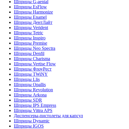
Шприцы G-aenial
Шприцы EsFlow
Шприцы Harmonize
Шприцы Enamel
Шприцы ДентЛайт
Шприцы Verident
Шприцы Tetric
Шприцы Inspiro
Шприцы Premise
Шприцы Neo Spectra
Шприцы Denfil
Шприцы Charisma
Шприцы Vertise Flow
Шприцы ФлоуРест
Шприцы TWiNY
Шприцы Llis
Шприцы Opallis
Шприцы Revolution
Шприцы Arkona
Шприцы SDR
Шприцы IPS Empress
Шприцы Vittra APS
Диспенсеры-пистолеты для капсул
Шприцы Dynamic
Шприцы IGOS