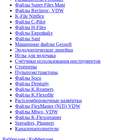
Файлы Super Files Mani
Файлы Reciproc, VDW
K-File Nitiflex
Файлы C-Pilot
Файлы H-Files
Файлы Еврофайл
Файлы Sani
Машинные файлы Geosoft
Эндодонтические линейки
Иглы для эндочака
Счётчики использования инструментов
Стопперы
Пульпоэкстракторы
Файлы Soco
Файлы Dentsply
Файлы K.Reamers
Файлы K.Flexofile
Распломбировочные развёртки
Файлы FlexMaster (NiTi) VDW
Файлы Mtwo, VDW
Файлы K-Flexoreamer
Spreaders, Pluggers
Каналонаполнители
Раббердам / Коффердам