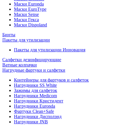
Маски Euronda
Маски EuroType
Маски Sense
Маски Гекса
Маски Dispoland
Бинты
Пакеты для утилизации
Пакеты для утилизации Инновация
Салфетки дезинфицирующие
Ватные колпачки
Нагрудные фартуки и салфетки
Контейнеры для фартуков и салфеток
Нагрудники SS White
Зажимы для салфеток
Нагрудники Medicom
Нагрудники Кристидент
Нагрудники Euronda
Фартуки Clean+Safe
Нагрудники Дисполэнд
Нагрудники JNB