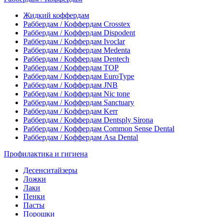
Жидкий коффердам
Раббердам / Коффердам Crosstex
Раббердам / Коффердам Dispodent
Раббердам / Коффердам Ivoclar
Раббердам / Коффердам Medenta
Раббердам / Коффердам Dentech
Раббердам / Коффердам ТОР
Раббердам / Коффердам EuroType
Раббердам / Коффердам JNB
Раббердам / Коффердам Nic tone
Раббердам / Коффердам Sanctuary
Раббердам / Коффердам Kerr
Раббердам / Коффердам Dentsply Sirona
Раббердам / Коффердам Common Sense Dental
Раббердам / Коффердам Asa Dental
Профилактика и гигиена
Десенситайзеры
Ложки
Лаки
Пенки
Пасты
Порошки