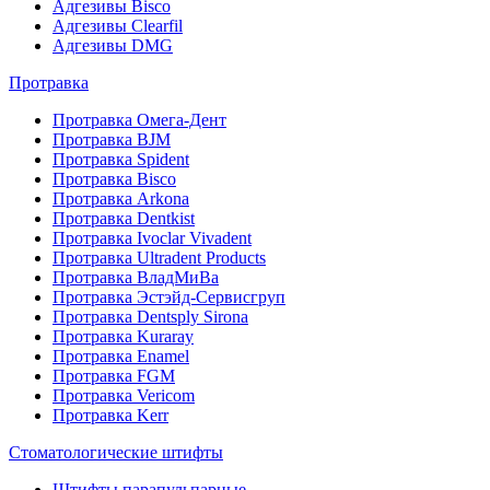
Адгезивы Bisco
Адгезивы Clearfil
Адгезивы DMG
Протравка
Протравка Омега-Дент
Протравка BJM
Протравка Spident
Протравка Bisco
Протравка Arkona
Протравка Dentkist
Протравка Ivoclar Vivadent
Протравка Ultradent Products
Протравка ВладМиВа
Протравка Эстэйд-Сервисгруп
Протравка Dentsply Sirona
Протравка Kuraray
Протравка Enamel
Протравка FGM
Протравка Vericom
Протравка Kerr
Стоматологические штифты
Штифты парапульпарные