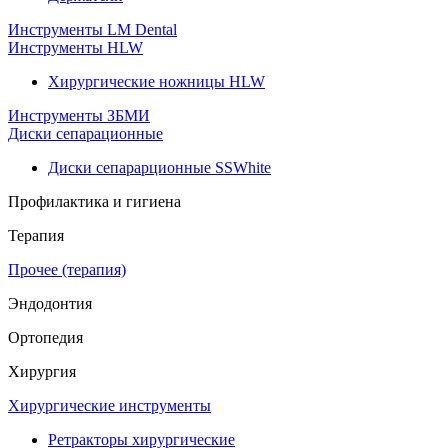
Инструменты LM Dental
Инструменты HLW
Хирургические ножницы HLW
Инструменты ЗБМИ
Диски сепарационные
Диски сепарарционные SSWhite
Профилактика и гигиена
Терапия
Прочее (терапия)
Эндодонтия
Ортопедия
Хирургия
Хирургические инструменты
Ретракторы хирургические