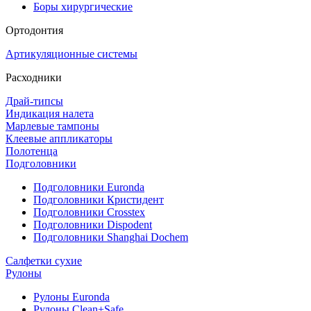
Боры хирургические
Ортодонтия
Артикуляционные системы
Расходники
Драй-типсы
Индикация налета
Марлевые тампоны
Клеевые аппликаторы
Полотенца
Подголовники
Подголовники Euronda
Подголовники Кристидент
Подголовники Crosstex
Подголовники Dispodent
Подголовники Shanghai Dochem
Салфетки сухие
Рулоны
Рулоны Euronda
Рулоны Clean+Safe