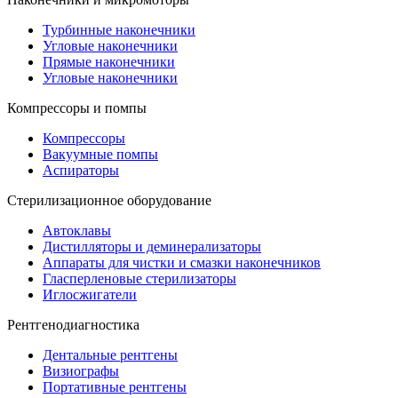
Турбинные наконечники
Угловые наконечники
Прямые наконечники
Угловые наконечники
Компрессоры и помпы
Компрессоры
Вакуумные помпы
Аспираторы
Стерилизационное оборудование
Автоклавы
Дистилляторы и деминерализаторы
Аппараты для чистки и смазки наконечников
Гласперленовые стерилизаторы
Иглосжигатели
Рентгенодиагностика
Дентальные рентгены
Визиографы
Портативные рентгены