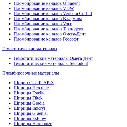
Пломбирование каналов Ultradent
Пломбирование каналов VDW
Пломбирование каналов Vericom Co Ltd
Пломбирование каналов Владмива
Пломбирование каналов Voco
Пломбирование каналов Технодент
Пломбирование каналов Омега-Дент
Пломбирование каналов Геософт
Гемостатические материалы
Гемостатические материалы Омега-Дент
Гемостатические материалы Septodont
Пломбировочные материалы
Шприц Clearfil AP-X
Шприцы Herculite
Шприцы Estelite
Шприцы Filtek
Шприцы Gradia
Шприцы Imicryl
Шприцы G-aenial
Шприцы EsFlow
Шприцы Harmonize